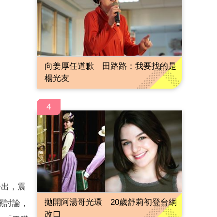
向姜厚任道歉 田路路：我要找的是
楊光友
4
一出，震
拋開阿湯哥光環 20歲舒莉初登台網
關討論，
改口