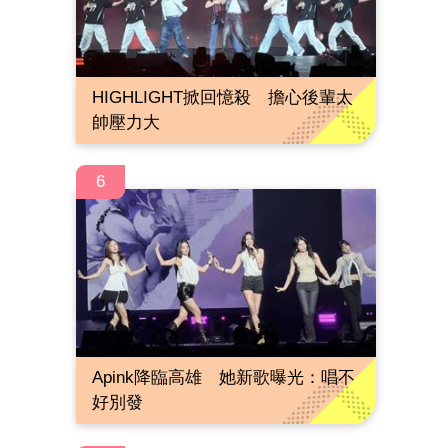
HIGHLIGHT掀回憶殺 擔心後輩太
帥壓力大
6
Apink降臨高雄 她新歌曝光：唱不
好別發