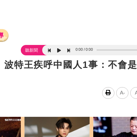
導
0:00
0:00
聽新聞
！波特王疾呼中國人1事：不會
A-