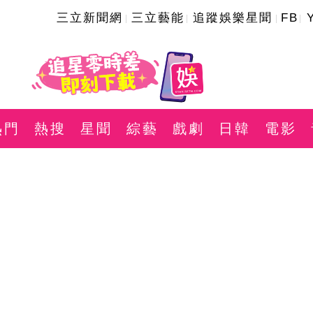
三立新聞網
三立藝能
追蹤娛樂星聞
FB
熱門
熱搜
星聞
綜藝
戲劇
日韓
電影