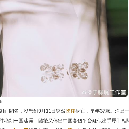
博）
劇而聞名，沒想到9月11日突然
墜樓
身亡，享年37歲。消息
件猶如一團迷霧。隨後又傳出中國各個平台疑似出手壓制相