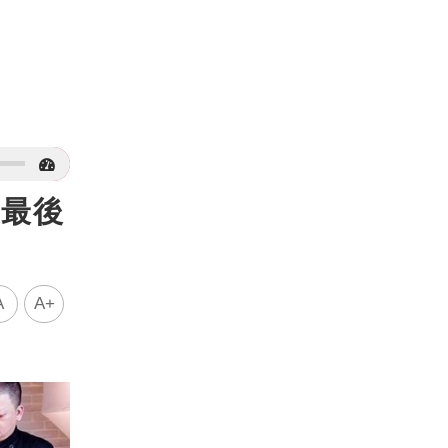
是最後
A
A+