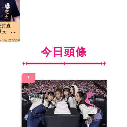
堅持直
曝光 網
絲
ed by
今日頭條
1