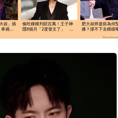
大叔」插
偷吃粿粿判賠百萬！王子神
肥大叔猝逝前為何
 車禍
隱8個月「2度發文了」 最
播？撐不下去模樣
網
新近況曝光
悲曝這原因才變粉
Recommend