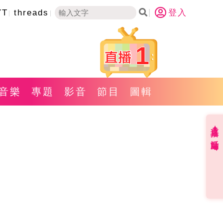
YT
threads
登入
1
音樂
專題
影音
節目
圖輯
直播✦活動