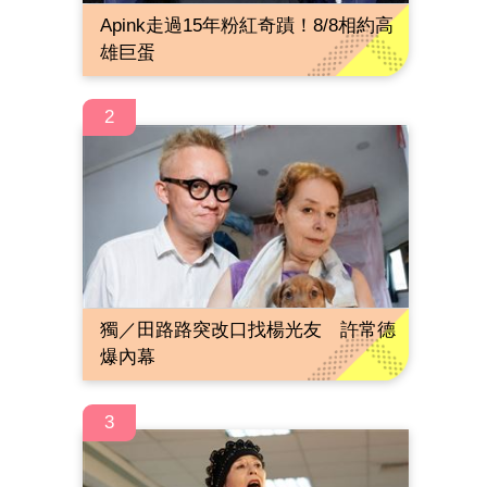
Apink走過15年粉紅奇蹟！8/8相約高
雄巨蛋
2
獨／田路路突改口找楊光友 許常德
爆內幕
3