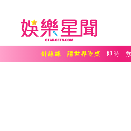
針線緣
請世界吃桌
即時