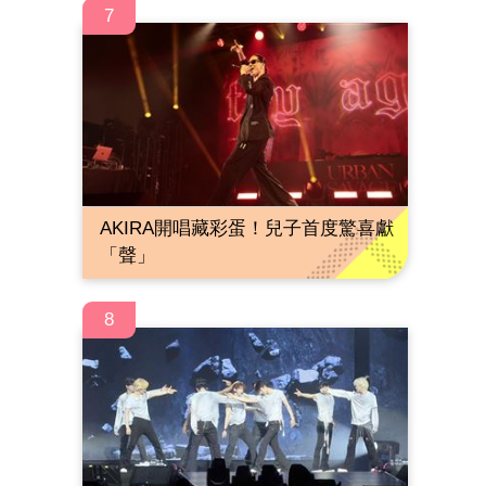
7
AKIRA開唱藏彩蛋！兒子首度驚喜獻
「聲」
8