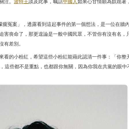
關注。
波特王
談及此事，喊話
中國人
如果心甘情願為奴跪著
「于朦朧冤案」，透露看到這起事件的第一個想法，是一位在牆
迫害喪命了，那更遑論是一般中國民眾，不管你有沒有名，
沒有差別。
來看的小粉紅，希望這些小粉紅能藉此認清一件事：「你整
樓，這些都不是重點，也都跟你無關，因為你我在共黨的眼中