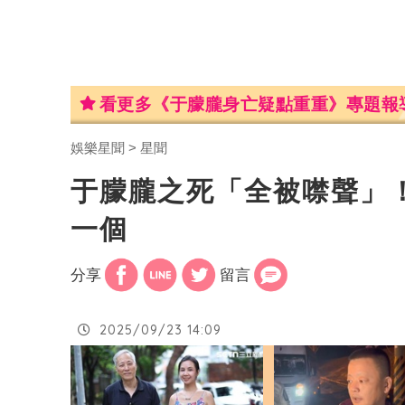
看更多《于朦朧身亡疑點重重》專題報
娛樂星聞
星聞
于朦朧之死「全被噤聲」
一個
分享
留言
2025/09/23 14:09