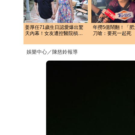
姜厚任71歲生日認愛爆出驚
年撈5億鬧翻！「肥
天內幕！女友遭控醫院槓正
刀嗆：要死一起死
宮女兒 場面超火爆
「肉眼酒測」惹怒
娛樂中心／陳慈鈴報導