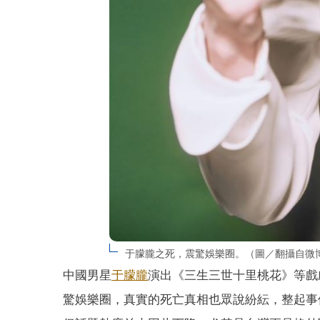
于朦朧之死，震驚娛樂圈。（圖／翻攝自微
中國男星
于朦朧
演出《三生三世十里桃花》等戲
驚娛樂圈，真實的死亡真相也眾說紛紜，整起事