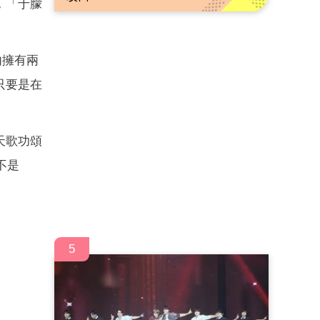
，「于朦
內擁有兩
只要是在
天歌功頌
不是
5