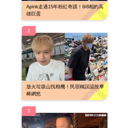
Apink走過15年粉紅奇蹟！8/8相約高
雄巨蛋
2
放火垃圾山找相機！民宿稱誤認按摩
棒網怒
3