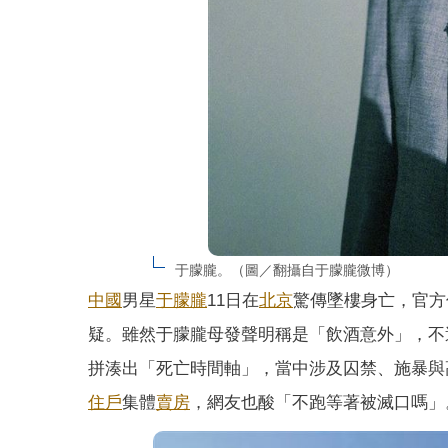
于朦朧。（圖／翻攝自于朦朧微博）
中國
男星
于朦朧
11日在
北京
驚傳墜樓身亡，官方
疑。雖然于朦朧母發聲明稱是「飲酒意外」，不
拼湊出「死亡時間軸」，當中涉及囚禁、施暴與
住戶
集體
賣房
，網友也酸「不跑等著被滅口嗎」