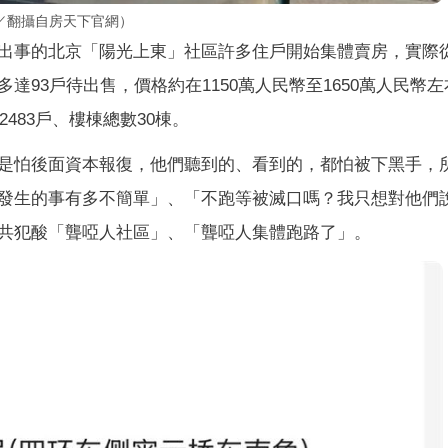
／翻攝自房天下官網）
出事的北京「陽光上東」社區許多住戶開始集體賣房，實際
93戶待出售，價格約在1150萬人民幣至1650萬人民幣
483戶、樓棟總數30棟。
是怕後面資本報復，他們聽到的、看到的，都怕被下黑手，
發生的事有多不簡單」、「不跑等被滅口嗎？我只想對他們
共犯酸「聾啞人社區」、「聾啞人集體跑路了」。