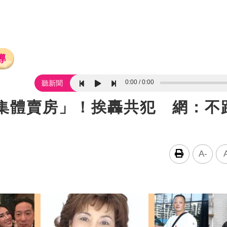
導
0:00
0:00
聽新聞
戶集體賣房」！挨轟共犯 網：不
A-