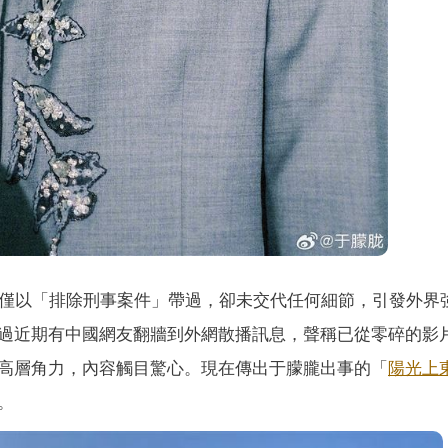
僅以「排除刑事案件」帶過，卻未交代任何細節，引發外界
過近期有中國網友翻牆到外網散播訊息，聲稱已從零碎的影
高層角力，內容觸目驚心。現在傳出于朦朧出事的「
陽光上
。