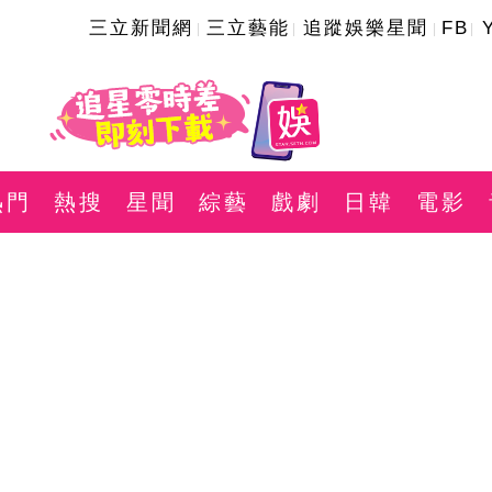
三立新聞網
三立藝能
追蹤娛樂星聞
FB
熱門
熱搜
星聞
綜藝
戲劇
日韓
電影