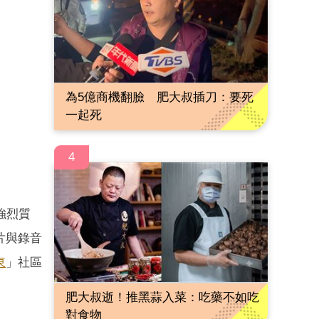
為5億商機翻臉 肥大叔插刀：要死
一起死
4
強烈質
片與錄音
東
」社區
肥大叔逝！推黑蒜入菜：吃藥不如吃
對食物