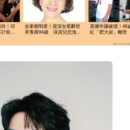
莉玲！邱
全家都明星！資深女星辭世
直播年賺破億！46
不計前嫌
享耆壽94歲 演員兒悲洩臨
紅「肥大叔」離世
終前病況
17小時辛酸面曝
Recommend