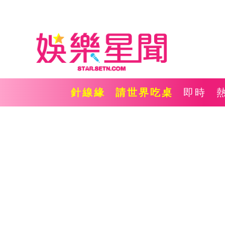
針線緣
請世界吃桌
即時