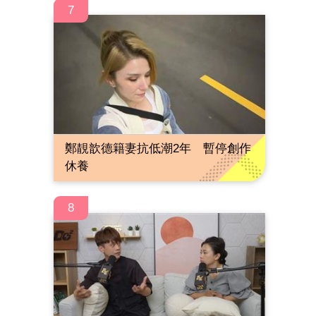
7
鄭靚歆德籍妻抗低潮2年 暫停創作
休養
8