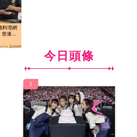
歲料理網
 曾連播
ed by
今日頭條
1