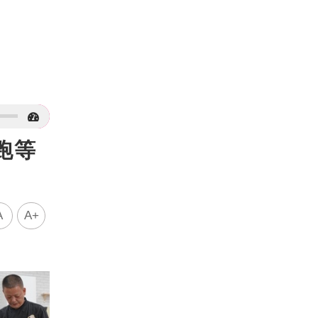
跑等
A
A+