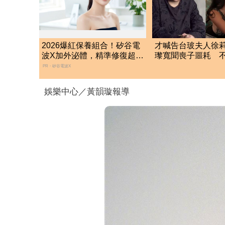
2026爆紅保養組合！矽谷電
才喊告台玻夫人徐
波X加外泌體，精準修復超有
瓈寬聞喪子噩耗 
感
「低調送暖遺孀」
PR・矽谷電波X
娛樂中心／黃韻璇報導