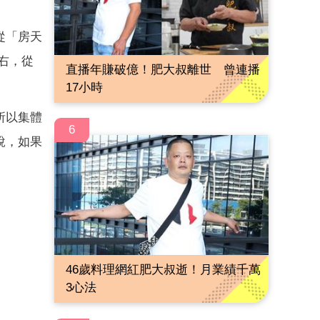
從「房天
左右，從
直播年賺破億！肥大叔離世 曾連播
17小時
所以集體
6
說，如果
46歲料理網紅肥大叔逝！月業績千萬
3心法