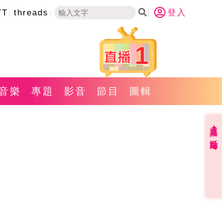
YT
threads
登入
1
音樂
專題
影音
節目
圖輯
直播✦活動