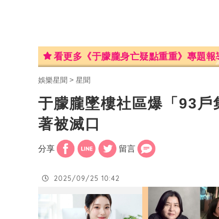
看更多《于朦朧身亡疑點重重》專題報
娛樂星聞
星聞
于朦朧墜樓社區爆「93
著被滅口
分享
留言
2025/09/25 10:42