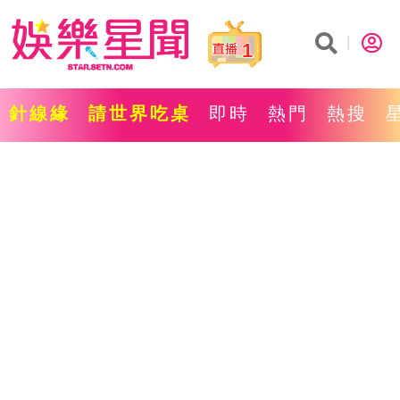
1
針線緣
請世界吃桌
即時
熱門
熱搜