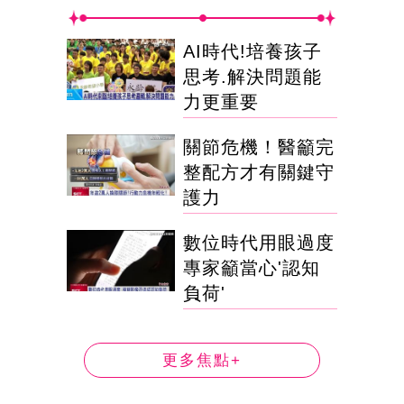
AI時代!培養孩子
思考.解決問題能
力更重要
關節危機！醫籲完
整配方才有關鍵守
護力
數位時代用眼過度
專家籲當心'認知
負荷'
更多焦點+