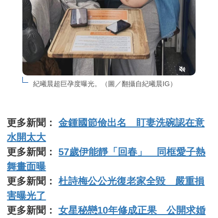
紀曦晨超巨孕度曝光。（圖／翻攝自紀曦晨IG）
更多新聞：
金鍾國節儉出名 盯妻洗碗認在意
水開太大
更多新聞：
57歲伊能靜「回春」 同框愛子熱
舞畫面曝
更多新聞：
杜詩梅公公光復老家全毀 嚴重損
害曝光了
更多新聞：
女星秘戀10年修成正果 公開求婚