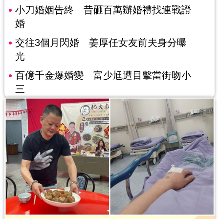
小刀婚姻告終 昔砸百萬辦婚禮找連戰證
婚
交往3個月閃婚 姜厚任女友前夫身分曝
光
百億千金爆婚變 富少尪遭目擊當街吻小
三