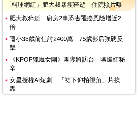
「料理網紅」肥大叔暴瘦猝逝 住院照片曝
肥大叔猝逝 廚房2事恐害罹癌風險增近2
倍
遭小38歲前任討2400萬 75歲影后強硬反
擊
《KPOP獵魔女團》團隊將訪台 曝爆紅秘
辛
女星授權AI短劇 「裙下仰拍視角」片挨
轟