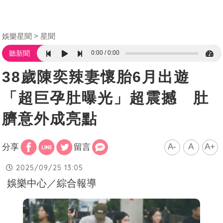
娛樂星聞
星聞
0:00
0:00
聽新聞
38歲陳奕辣妻懷胎6月出遊
「超巨孕肚曝光」超震撼 肚
臍意外成亮點
A-
A
A+
分享
留言
2025/09/25 13:05
娛樂中心／綜合報導