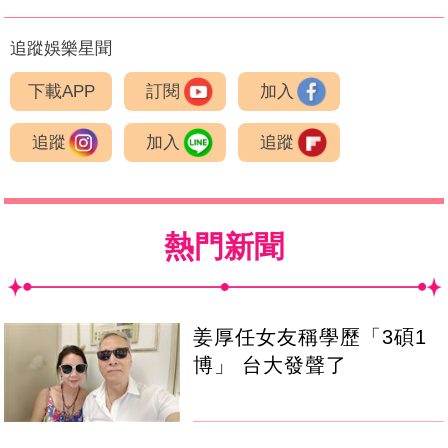
追蹤娛樂星聞
下載APP
訂閱
加入
追蹤
加入
追蹤
熱門新聞
姜厚任女友稱學歷「3碩1
博」 台大發聲了