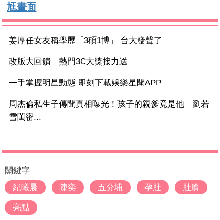
尪畫面
姜厚任女友稱學歷「3碩1博」 台大發聲了
改版大回饋 熱門3C大獎接力送
一手掌握明星動態 即刻下載娛樂星聞APP
周杰倫私生子傳聞真相曝光！孩子的親爹竟是他 劉若
雪閨密...
關鍵字
紀曦晨
陳奕
五分埔
孕肚
肚臍
亮點