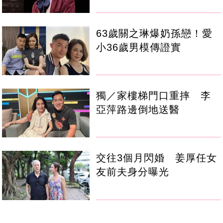
63歲關之琳爆奶孫戀！愛
小36歲男模傳證實
獨／家樓梯門口重摔 李
亞萍路邊倒地送醫
交往3個月閃婚 姜厚任女
友前夫身分曝光