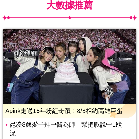
大數據推薦
Apink走過15年粉紅奇蹟！8/8相約高雄巨蛋
昆凌8歲愛子拜中醫為師 幫把脈說中1狀
況