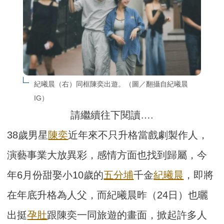
紀曦晨（右）同框陳奕出遊。（圖／翻攝自紀曦晨
IG）
請繼續往下閱讀….
38歲男星
陳奕
近年來不只升格當戲劇製作人，
演藝事業大放異彩，感情方面也找到歸屬，今
年6月份甜娶小10歲的
五分埔
千金
紀曦晨
，即將
在年底升格為人父，而紀曦晨昨（24日）也曬
出挺
孕肚
跟陳奕一同旅遊的畫面，掀起許多人