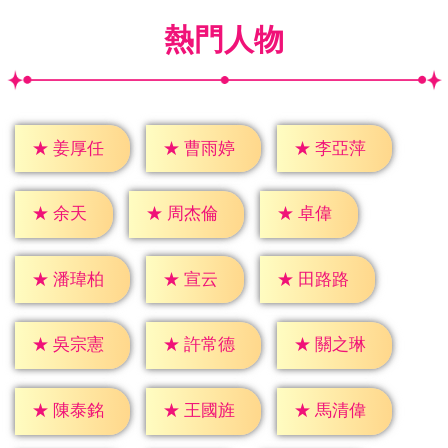
熱門人物
★
姜厚任
★
曹雨婷
★
李亞萍
★
余天
★
卓偉
★
周杰倫
★
宣云
★
潘瑋柏
★
田路路
★
吳宗憲
★
許常德
★
關之琳
★
陳泰銘
★
王國旌
★
馬清偉