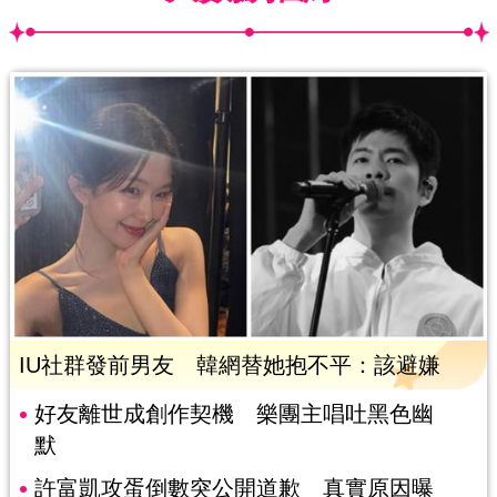
IU社群發前男友 韓網替她抱不平：該避嫌
好友離世成創作契機 樂團主唱吐黑色幽
默
許富凱攻蛋倒數突公開道歉 真實原因曝