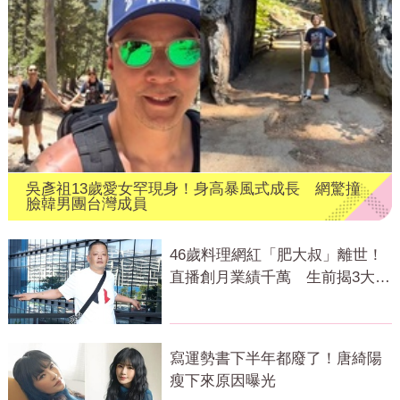
吳彥祖13歲愛女罕現身！身高暴風式成長 網驚撞
臉韓男團台灣成員
46歲料理網紅「肥大叔」離世！
直播創月業績千萬 生前揭3大成
功心法
寫運勢書下半年都廢了！唐綺陽
瘦下來原因曝光