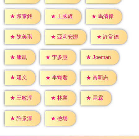
★
陳泰銘
★
王國旌
★
馬清偉
★
陳美琪
★
許常德
★
亞莉安娜
★
康凱
★
李多慧
★
Joeman
★
建文
★
李翊君
★
黃明志
★
林襄
★
霖霖
★
王敏淳
★
檢場
★
許景淳