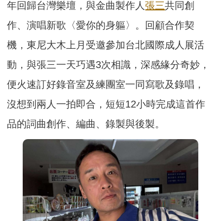
年回歸台灣樂壇，與金曲製作人
張三
共同創
作、演唱新歌〈愛你的身軀〉。回顧合作契
機，東尼大木上月受邀參加台北國際成人展活
動，與張三一天巧遇3次相識，深感緣分奇妙，
便火速訂好錄音室及練團室一同寫歌及錄唱，
沒想到兩人一拍即合，短短12小時完成這首作
品的詞曲創作、編曲、錄製與後製。