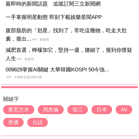
最即時的新聞話題 追蹤訂閱三立新聞網
一手掌握明星動態 即刻下載娛樂星聞APP
腹部脂肪的「剋星」找到了，常吃這幾物，吃走大肚
囊，瘦出...
PR・新素簡
減肥首選，檸檬加它，堅持一週，腰細了，瘦到你懷疑
人生
PR・新素簡
009829掌握AI關鍵 大華韓國KOSPI 50今強...
PR・大華銀全能行銷方案
關鍵字
東尼大木
周杰倫
張三
日本
AV
男優
台語