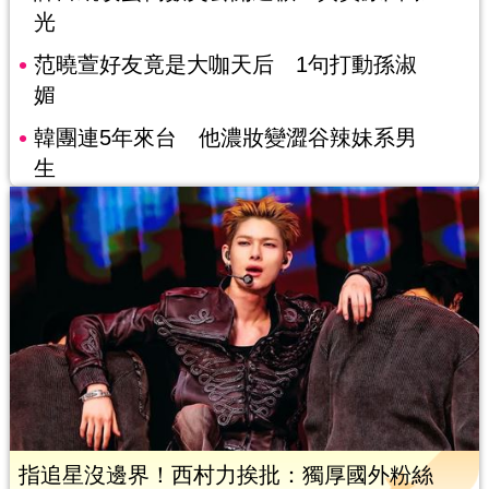
光
范曉萱好友竟是大咖天后 1句打動孫淑
媚
韓團連5年來台 他濃妝變澀谷辣妹系男
生
指追星沒邊界！西村力挨批：獨厚國外粉絲