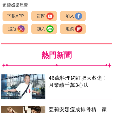
追蹤娛樂星聞
下載APP
訂閱
加入
追蹤
加入
追蹤
熱門新聞
46歲料理網紅肥大叔逝！
月業績千萬3心法
亞莉安娜瘦成排骨精 家