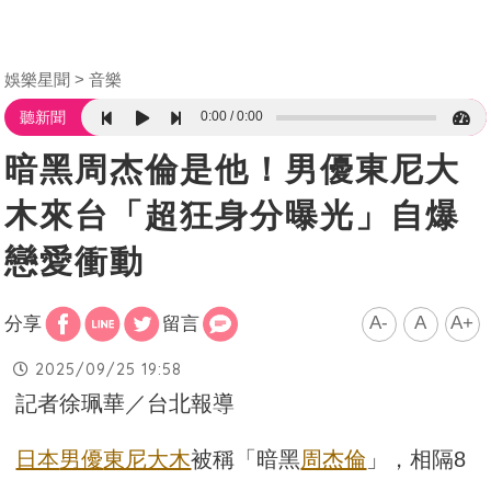
娛樂星聞
音樂
0:00
0:00
聽新聞
暗黑周杰倫是他！男優東尼大
木來台「超狂身分曝光」自爆
戀愛衝動
A-
A
A+
分享
留言
2025/09/25 19:58
記者徐珮華／台北報導
日本
男優
東尼大木
被稱「暗黑
周杰倫
」，相隔8