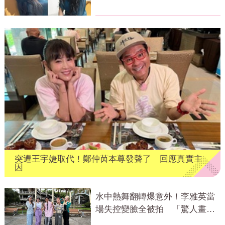
突遭王宇婕取代！鄭仲茵本尊發聲了 回應真實主
因
水中熱舞翻轉爆意外！李雅英當
場失控變臉全被拍 「驚人畫
面」曝光