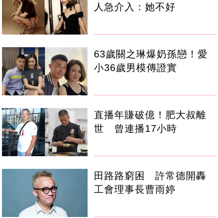
人急介入：她不好
63歲關之琳爆奶孫戀！愛
小36歲男模傳證實
直播年賺破億！肥大叔離
世 曾連播17小時
田路路窮困 許常德開轟
工會理事長曹雨婷