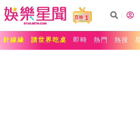
1
針線緣
請世界吃桌
即時
熱門
熱搜