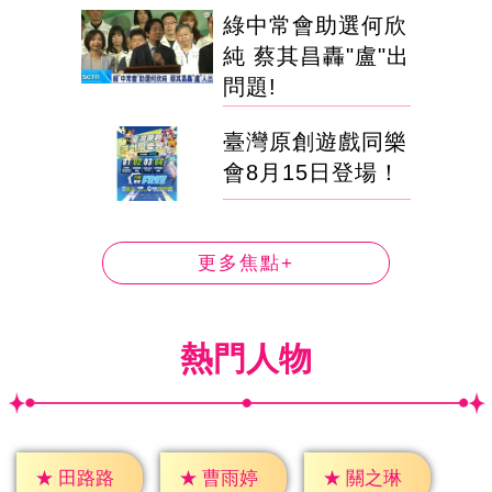
綠中常會助選何欣
純 蔡其昌轟"盧"出
問題!
臺灣原創遊戲同樂
會8月15日登場！
更多焦點+
熱門人物
★
田路路
★
曹雨婷
★
關之琳