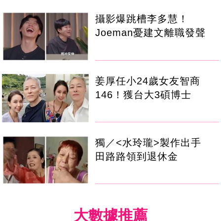
攝影爆跳槽李多慧！
Joeman憂建文離職發聲
姜厚任小24歲女友智商
146！獲台大3碩博士
獨／<水玲瓏>製作出手
田路路領到退休金
大數據推薦