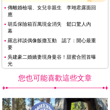
傳離婚檢場、女兒非親生 李翊君露面回
應
胡瓜保險箱百萬現金消失 鬆口驚人內
幕
羅志祥談偶像飯撒互動 認了：開心最重
要
吳建豪二婚嬌妻現身曼谷！甜蜜合照首曝
光
您也可能喜歡這些文章