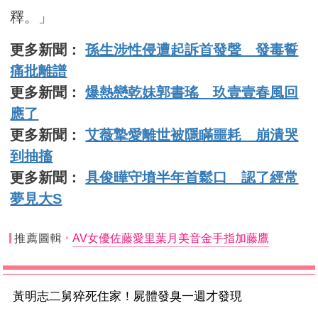
釋。」
更多新聞：
孫生涉性侵遭起訴首發聲 發毒誓
痛批離譜
更多新聞：
爆熱戀乾妹郭書瑤 玖壹壹春風回
應了
更多新聞：
艾薇摯愛離世被隱瞞噩耗 崩潰哭
到抽搐
更多新聞：
具俊曄守墳半年首鬆口 認了經常
夢見大S
推薦圖輯
AV女優佐藤愛里葉月美音金手指加藤鷹
黃明志二舅猝死住家！屍體發臭一週才發現