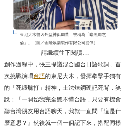
東尼大木曾因外型神似周董，被稱為「暗黑周杰
倫」。（圖／金陛娛樂製作有限公司提供）
請繼續往下閱讀….
創作過程中，張三提議混合國台日語歌詞。首
次挑戰演唱
台語
的東尼大木，發揮拳擊手獨有
的「死纏爛打」精神，土法煉鋼硬記死背，笑
說：「一開始我完全聽不懂台語，只要有機會
聽台灣朋友用台語聊天，我就一直問『這是什
麼意思？』然後就一個一個記下來，搭配同樣