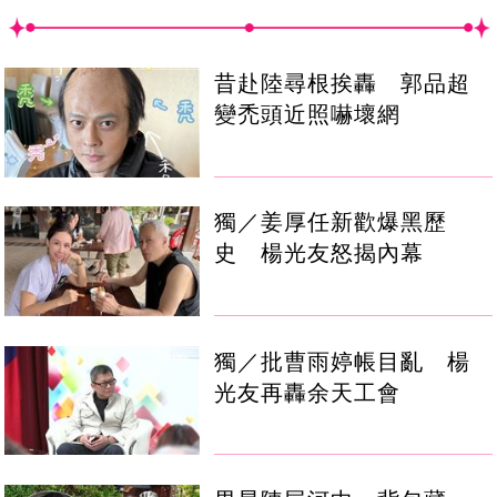
昔赴陸尋根挨轟 郭品超
變禿頭近照嚇壞網
獨／姜厚任新歡爆黑歷
史 楊光友怒揭內幕
獨／批曹雨婷帳目亂 楊
光友再轟余天工會