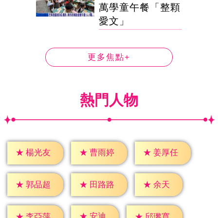
萬學童午餐「整顆
愛文」
更多焦點+
熱門人物
★
楊光友
★
曹雨婷
★
姜厚任
★
余天
★
郭品超
★
田路路
★
安迪
★
李亞萍
★
邱瓈寬