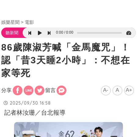
娛樂星聞
電影
0:00
0:00
聽新聞
86歲陳淑芳喊「金馬魔咒」！
認「昔3天睡2小時」：不想在
家等死
A-
A
A+
分享
留言
2025/09/30 16:58
記者林汝珊／台北報導