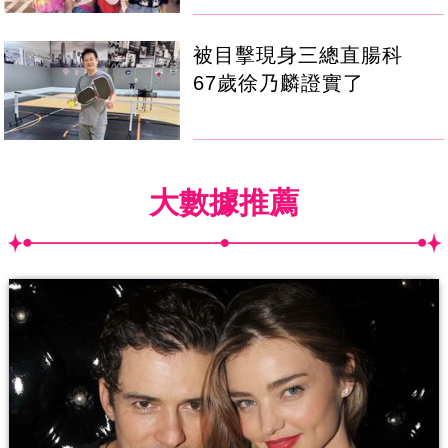
被目擊現身三總直腸科
67歲徐乃麟證實了
大數據推薦