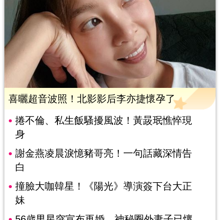
喜曬超音波照！北影影后李亦捷懷孕了
捲不倫、私生飯騷擾風波！黃晸珉憔悴現
身
謝金燕凌晨淚憶豬哥亮！一句話藏深情告
白
撞臉大咖韓星！《陽光》導演簽下台大正
妹
56歲男星突宣布再婚 神秘圈外妻子已懷