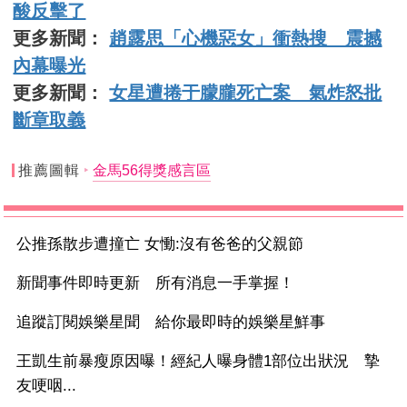
酸反擊了
更多新聞：
趙露思「心機惡女」衝熱搜 震撼
內幕曝光
更多新聞：
女星遭捲于朦朧死亡案 氣炸怒批
斷章取義
推薦圖輯
金馬56得獎感言區
公推孫散步遭撞亡 女慟:沒有爸爸的父親節
新聞事件即時更新 所有消息一手掌握！
追蹤訂閱娛樂星聞 給你最即時的娛樂星鮮事
王凱生前暴瘦原因曝！經紀人曝身體1部位出狀況 摯
友哽咽...