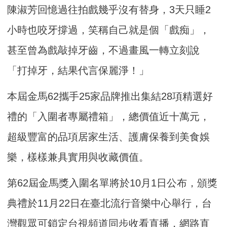
陳淑芳回憶過往拍戲幾乎沒有替身，3天只睡2
小時也咬牙撐過，笑稱自己就是個「戲痴」，
甚至曾為戲敲掉牙齒，不過畫風一轉立刻說
「打掉牙，結果代言保麗淨！」
本屆金馬62攜手25家品牌推出集結28項精選好
禮的「入圍者專屬禮箱」，總價值近十萬元，
超級豐富的品項居家生活、護膚保養到美食娛
樂，樣樣兼具實用與收藏價值。
第62屆金馬獎入圍名單將於10月1日公布，頒獎
典禮於11月22日在臺北流行音樂中心舉行，台
灣觀眾可鎖定台視頻道同步收看直播，網路直