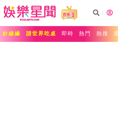
1
針線緣
請世界吃桌
即時
熱門
熱搜