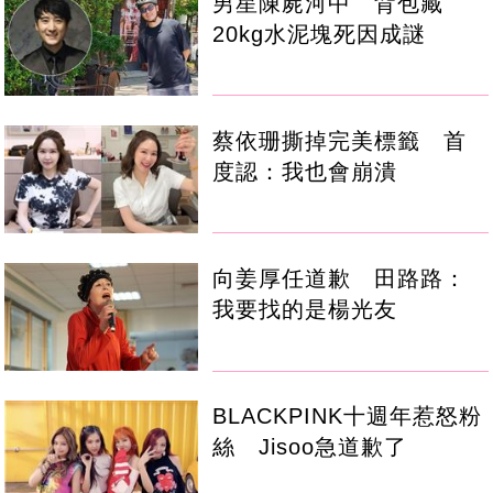
男星陳屍河中 背包藏
20kg水泥塊死因成謎
蔡依珊撕掉完美標籤 首
度認：我也會崩潰
向姜厚任道歉 田路路：
我要找的是楊光友
BLACKPINK十週年惹怒粉
絲 Jisoo急道歉了