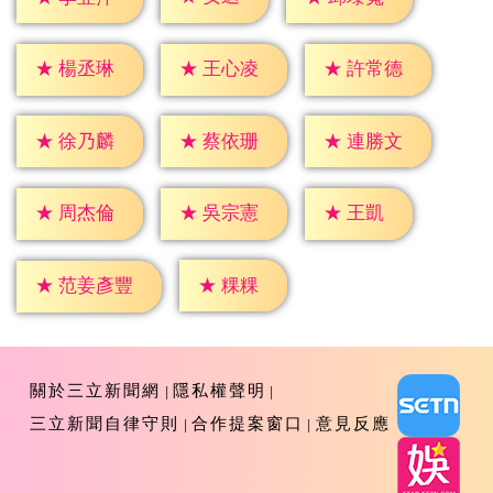
★
楊丞琳
★
王心凌
★
許常德
★
徐乃麟
★
蔡依珊
★
連勝文
★
王凱
★
周杰倫
★
吳宗憲
★
粿粿
★
范姜彥豐
關於三立新聞網
隱私權聲明
三立新聞自律守則
合作提案窗口
意見反應