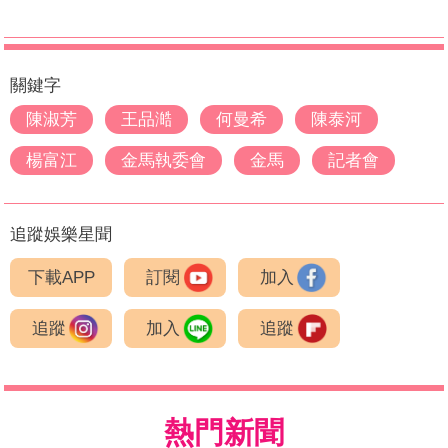
關鍵字
陳淑芳
王品澔
何曼希
陳泰河
楊富江
金馬執委會
金馬
記者會
追蹤娛樂星聞
下載APP
訂閱
加入
追蹤
加入
追蹤
熱門新聞