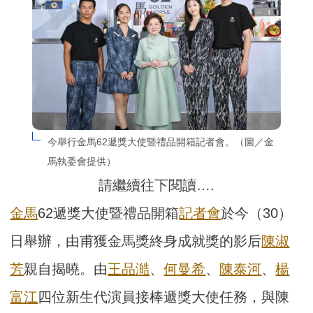
今舉行金馬62遞獎大使暨禮品開箱記者會。（圖／金
馬執委會提供）
請繼續往下閱讀….
金馬
62遞獎大使暨禮品開箱
記者會
於今（30）
日舉辦，由甫獲金馬獎終身成就獎的影后
陳淑
芳
親自揭曉。由
王品澔
、
何曼希
、
陳泰河
、
楊
富江
四位新生代演員接棒遞獎大使任務，與陳