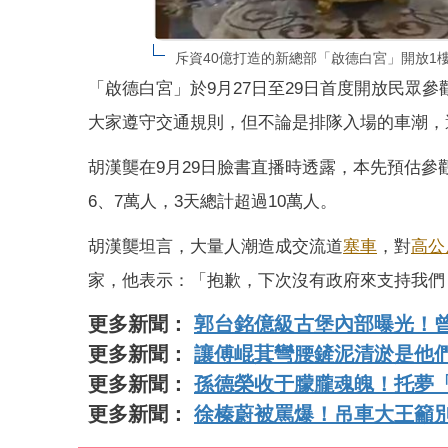
斥資40億打造的新總部「啟德白宮」開放1
「啟德白宮」於9月27日至29日首度開放民眾
大家遵守交通規則，但不論是排隊入場的車潮，
胡漢龑在9月29日臉書直播時透露，本先預估參
6、7萬人，3天總計超過10萬人。
胡漢龑坦言，大量人潮造成交流道
塞車
，對
高公
家，他表示：「抱歉，下次沒有政府來支持我們
更多新聞：
郭台銘億級古堡內部曝光！
更多新聞：
讓傅崐萁彎腰鏟泥清淤是他們
更多新聞：
孫德榮收于朦朧魂魄！托夢
更多新聞：
徐榛蔚被罵爆！吊車大王籲