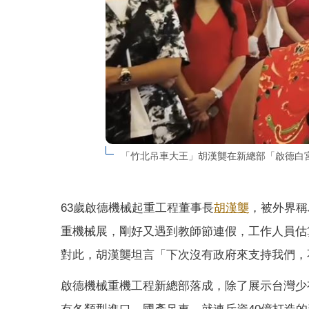
「竹北吊車大王」胡漢龑在新總部「啟德白
63歲啟德機械起重工程董事長
胡漢龑
，被外界稱
重機械展，剛好又遇到教師節連假，工作人員估
對此，胡漢龑坦言「下次沒有政府來支持我們，
啟德機械重機工程新總部落成，除了展示台灣少有