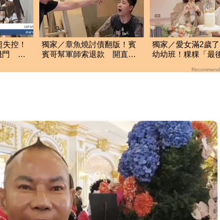
超失控！
獨家／章魚燒討債翻版！賓
獨家／愛女滿2歲
機門 泰
賓哥幫軍師索退款 開直播
幼幼班！粿粿「最
炒作店家急報案
哭」揭聽損現況
Recommend