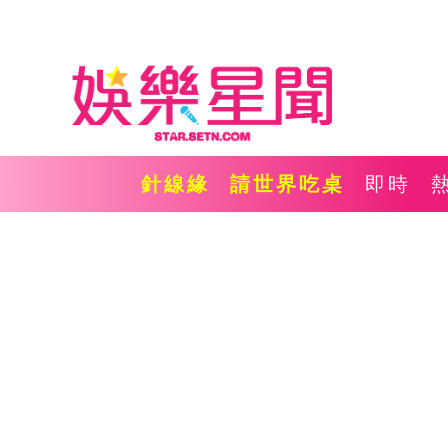
針線緣
請世界吃桌
即時