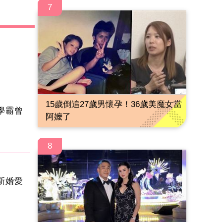
7
15歲倒追27歲男懷孕！36歲美魔女當
學霸曾
阿嬤了
8
新婚愛