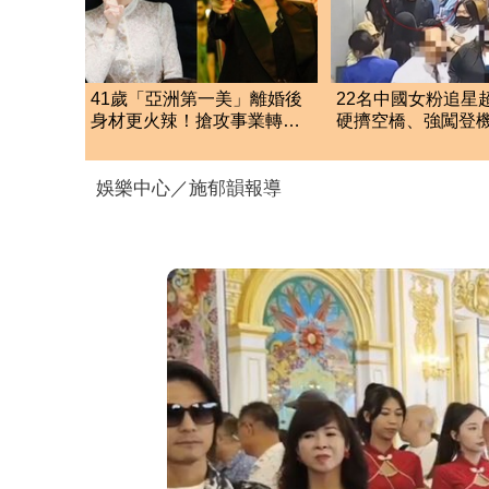
41歲「亞洲第一美」離婚後
22名中國女粉追星
身材更火辣！搶攻事業轉戰
硬擠空橋、強闖登
拍「中國豎屏短劇」
航硬起來全拒載
娛樂中心／施郁韻報導