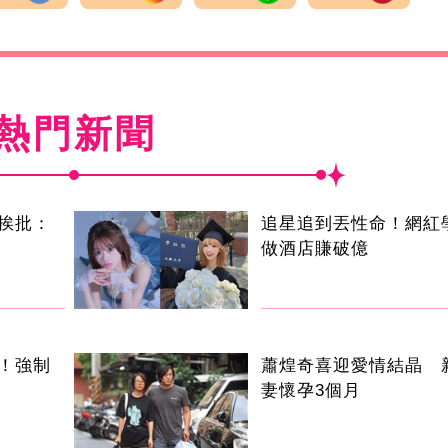
熱門新聞
挨批：
追星追到丟性命！網紅
做酒店賺破億
！強制
蕭煌奇喜迎愛情結晶 
妻懷孕3個月