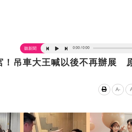
0:00
0:00
聽新聞
白宮！吊車大王喊以後不再辦展 
A-