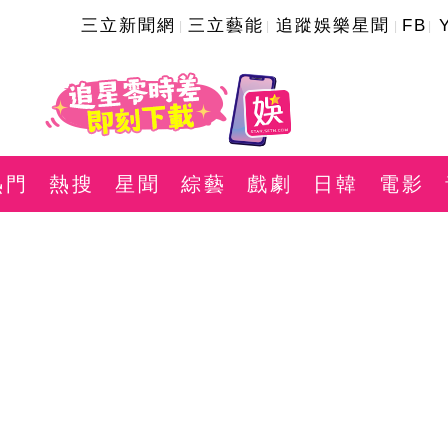
三立新聞網
三立藝能
追蹤娛樂星聞
FB
熱門
熱搜
星聞
綜藝
戲劇
日韓
電影