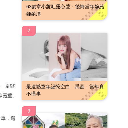
63歲章小蕙吐露心聲：後悔當年嫁給
鍾鎮濤
2
宮
」舉辦
最遺憾童年記憶空白 禹菡：當年真
不懂事
停嚴重。
3
防車，還