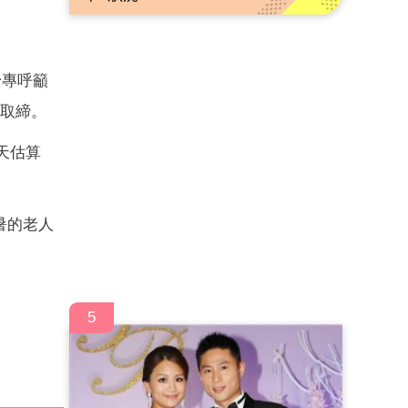
粉專呼籲
單取締。
天估算
暑的老人
5