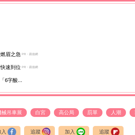
決燃眉之急
PR・易借網
金快速到位
PR・易借網
6字酸...
機械吊車展
白宮
高公局
罰單
人潮
加入
追蹤
加入
追蹤