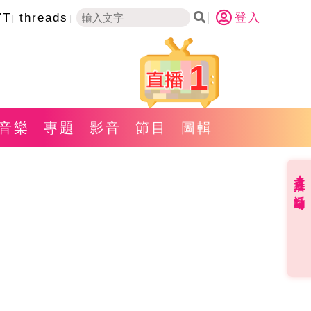
YT
threads
登入
1
音樂
專題
影音
節目
圖輯
直播✦活動