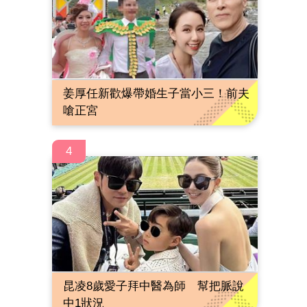
姜厚任新歡爆帶婚生子當小三！前夫
嗆正宮
4
昆凌8歲愛子拜中醫為師 幫把脈說
中1狀況