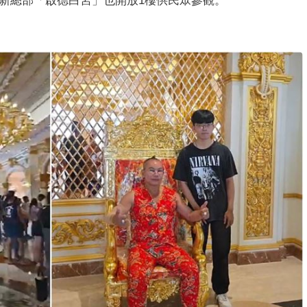
的新總部「啟德白宮」也開放1樓供民眾參觀。