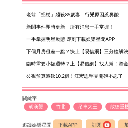
老翁「拐杖」殘殺85歲妻 行兇原因惹鼻酸
新聞事件即時更新 所有消息一手掌握！
一手掌握明星動態 即刻下載娛樂星聞APP
下個月房租差一點？快上【易借網】三分鐘解
臨時需要小額週轉？上【易借網】找人幫！資
公視預算遭砍10.2億！江宏恩罕見開砲不忍了 「
關鍵字
胡漢龑
竹北
吊車大王
啟德重
追蹤娛樂星聞
下載APP
訂閱