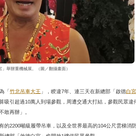
宮」舉辦重機械展。（圖／翻攝畫面）
為「
竹北
吊車大王
」，睽違7年、連三天在新總部「啟德
白
算吸引超過10萬人到場參觀，周遭交通大打結，參觀民眾違
不敢再辦」。
的2200噸級履帶吊車，以及全世界最高的104公尺雲梯消