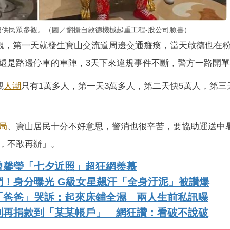
樓供民眾參觀。（圖／翻攝自啟德機械起重工程-股公司臉書）
參觀，第一天就發生寶山交流道周邊交通癱瘓，當天啟德也在
還是路邊停車的車陣，3天下來違規事件不斷，警方一路開
觀
人潮
只有1萬多人，第一天3萬多人，第二天快5萬人，第三
局
、寶山居民十分不好意思，警消也很辛苦，要協助運送中
，不敢再辦」。
曾馨瑩「七夕近照」超狂網羨慕
！身分曝光 G級女星飆汗「全身汙泥」被讚爆
「爸爸」哭訴：起來床鋪全濕 兩人生前私訊曝
別再捐款到「某某帳戶」 網狂讚：看破不說破