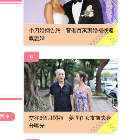
小刀婚姻告終 昔砸百萬辦婚禮找連
戰證婚
6
塞車
交往3個月閃婚 姜厚任女友前夫身
分曝光