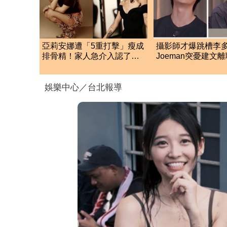
亞莉安娜遭「5重打擊」瘦成
攝影師才爆跳槽李
排骨精！家人急介入認了：
Joeman突憂建文
她真的不好
「其實我很清楚」
娛樂中心／台北報導