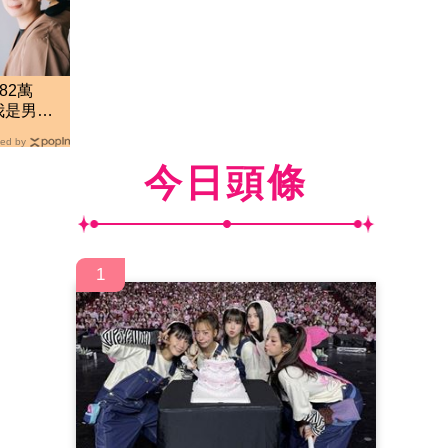
82萬
我是男
網傻眼
ed by
今日頭條
1