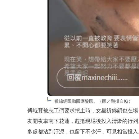
祈錦鈅限動回應酸民。（圖／翻攝自IG）
傅崐萁被志工們要求挖土時，女星祈錦鈅也在場
友開夜車南下花蓮，趕抵現場後投入清淤的行列
多處都沾到汙泥，也留下不少汗，可見相當投入