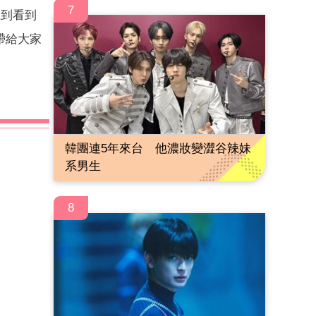
7
挖到看到
帶給大家
韓團連5年來台 他濃妝變澀谷辣妹
系男生
8