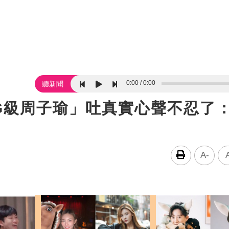
0:00
0:00
聽新聞
G級周子瑜」吐真實心聲不忍了
A-