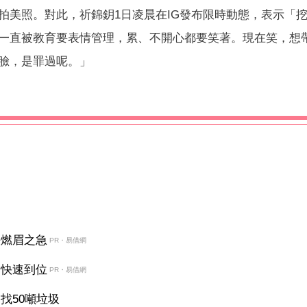
拍美照。對此，祈錦鈅1日凌晨在IG發布限時動態，表示「
一直被教育要表情管理，累、不開心都要笑著。現在笑，想
臉，是罪過呢。」
決燃眉之急
PR・易借網
金快速到位
PR・易借網
找50噸垃圾