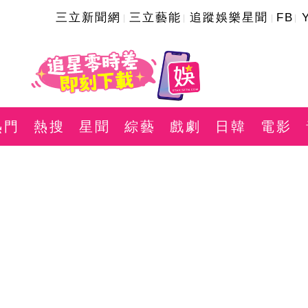
三立新聞網
三立藝能
追蹤娛樂星聞
FB
熱門
熱搜
星聞
綜藝
戲劇
日韓
電影