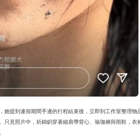
，她提到連假期間手邊的行程結束後，立即到工作室整理物
。只見照片中，祈錦鈅穿著細肩帶背心、瑜珈褲與雨鞋，衣
。