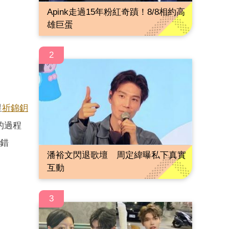
Apink走過15年粉紅奇蹟！8/8相約高
雄巨蛋
2
星
祈錦鈅
的過程
是錯
潘裕文閃退歌壇 周定緯曝私下真實
互動
3