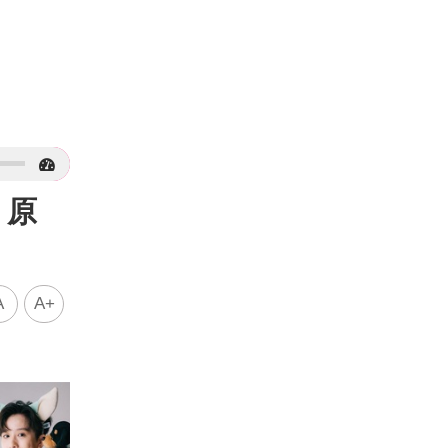
：原
A
A+