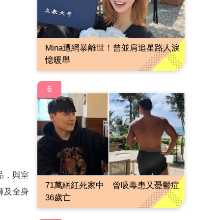
Mina遭網暴離世！曾並肩追星路人淚
憶暖舉
6
品，與室
71萬網紅死家中 曾吸毒患又憂鬱症
褲及全身
36歲亡