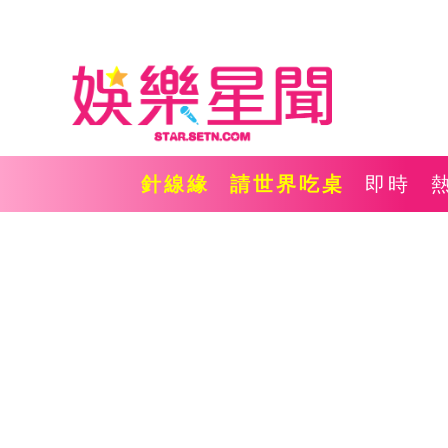
針線緣
請世界吃桌
即時