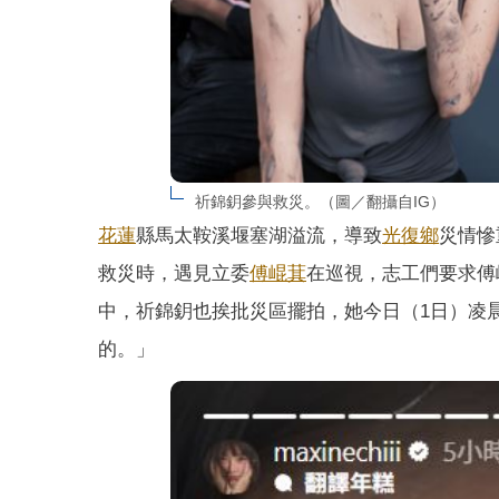
祈錦鈅參與救災。（圖／翻攝自IG）
花蓮
縣馬太鞍溪堰塞湖溢流，導致
光復鄉
災情慘
救災時，遇見立委
傅崐萁
在巡視，志工們要求傅
中，祈錦鈅也挨批災區擺拍，她今日（1日）凌
的。」