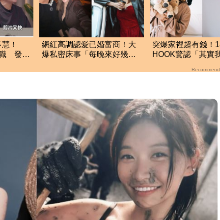
多慧！
網紅高調認愛已婚富商！大
突爆家裡超有錢！1
離職 發聲
爆私密床事「每晚來好幾
HOOK驚認「其實
次」：隨時可以分手
的」 結局神反轉
Recommend