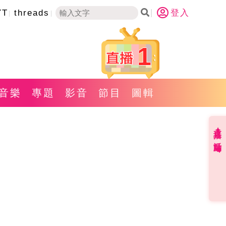
YT
threads
登入
1
音樂
專題
影音
節目
圖輯
直播✦活動