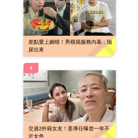
差點愛上婉晴！男模揭服務內幕：險
尿出來
4
交過2外籍女友！姜厚任曝曾一年不
近女色