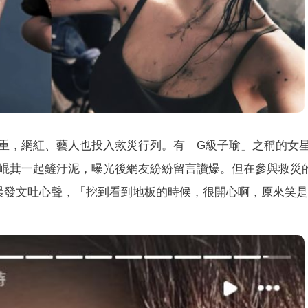
重，網紅、藝人也投入救災行列。有「G級子瑜」之稱的女
崐萁一起鏟汙泥，曝光後網友紛紛留言讚爆。但在參與救災
晨發文吐心聲，「挖到看到地板的時候，很開心啊，原來笑