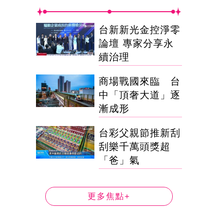
台新新光金控淨零
論壇 專家分享永
續治理
商場戰國來臨 台
中「頂奢大道」逐
漸成形
台彩父親節推新刮
刮樂千萬頭獎超
「爸」氣
更多焦點+