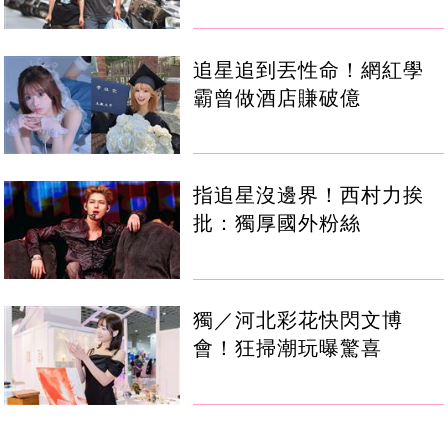
追星追到丟性命！網紅學
霸曾做酒店賺破億
指追星沒邊界！西村力挨
批：獨厚國外粉絲
獨／河北彩花快閃文博
會！狂掃潮玩曝驚喜