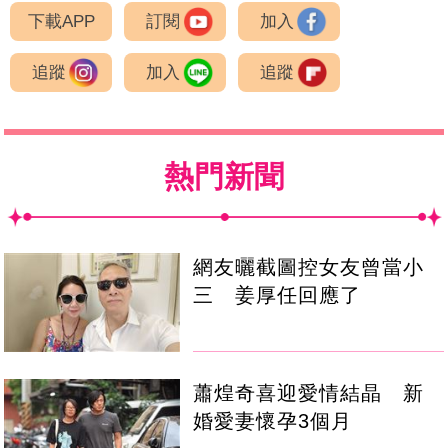
下載APP
訂閱
加入
追蹤
加入
追蹤
熱門新聞
網友曬截圖控女友曾當小
三 姜厚任回應了
蕭煌奇喜迎愛情結晶 新
婚愛妻懷孕3個月