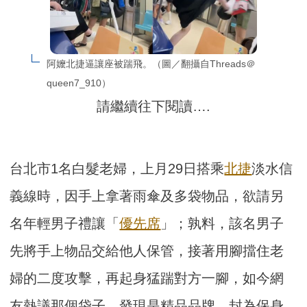
阿嬤北捷逼讓座被踹飛。（圖／翻攝自Threads＠
queen7_910）
請繼續往下閱讀….
台北市1名白髮老婦，上月29日搭乘
北捷
淡水信
義線時，因手上拿著雨傘及多袋物品，欲請另
名年輕男子禮讓「
優先席
」；孰料，該名男子
先將手上物品交給他人保管，接著用腳擋住老
婦的二度攻擊，再起身猛踹對方一腳，如今網
友熱議那個袋子，發現是精品品牌，封為保身