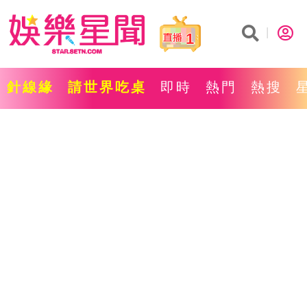
1
針線緣
請世界吃桌
即時
熱門
熱搜