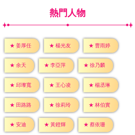
熱門人物
★
姜厚任
★
楊光友
★
曹雨婷
★
余天
★
李亞萍
★
徐乃麟
★
邱瓈寬
★
王心凌
★
楊丞琳
★
田路路
★
徐莉玲
★
林伯實
★
安迪
★
黃鐙輝
★
蔡依珊