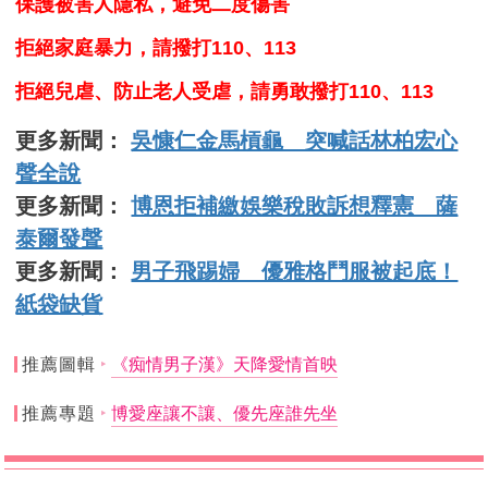
保護被害人隱私，避免二度傷害
拒絕家庭暴力，請撥打110、113
拒絕兒虐、防止老人受虐，請勇敢撥打110、113
更多新聞：
吳慷仁金馬槓龜 突喊話林柏宏心
聲全說
更多新聞：
博恩拒補繳娛樂稅敗訴想釋憲 薩
泰爾發聲
更多新聞：
男子飛踢婦 優雅格鬥服被起底！
紙袋缺貨
推薦圖輯
《痴情男子漢》天降愛情首映
推薦專題
博愛座讓不讓、優先座誰先坐