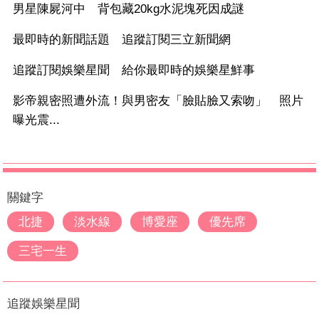
男星陳屍河中 背包藏20kg水泥塊死因成謎
最即時的新聞話題 追蹤訂閱三立新聞網
追蹤訂閱娛樂星聞 給你最即時的娛樂星鮮事
影帝親密照遭外流！與男密友「臉貼臉又索吻」 照片
曝光震...
關鍵字
北捷
淡水線
博愛座
優先席
三宅一生
追蹤娛樂星聞