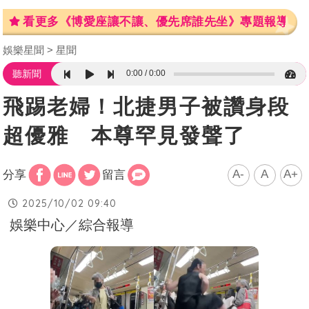
看更多《博愛座讓不讓、優先席誰先坐》專題報導
娛樂星聞
星聞
0:00
0:00
聽新聞
飛踢老婦！北捷男子被讚身段
超優雅 本尊罕見發聲了
A-
A
A+
分享
留言
2025/10/02 09:40
娛樂中心／綜合報導