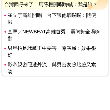
台灣囡仔來了 馬蒔權開唱嗨喊：我是誰？
崔立于高雄開唱 台下讓他氣噗噗：隨便
啦
直擊／NEWBEAT高雄首秀 震胸舞全場嗨
翻
男星拍足球戲正中要害 導演喊：效果很
好
影帝親密照遭外流 與男密友臉貼臉又索
吻