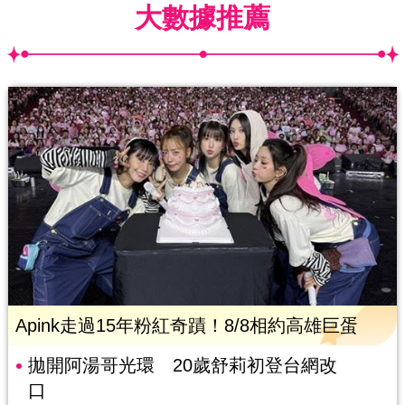
大數據推薦
Apink走過15年粉紅奇蹟！8/8相約高雄巨蛋
拋開阿湯哥光環 20歲舒莉初登台網改
口