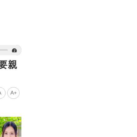
要親
A
A+