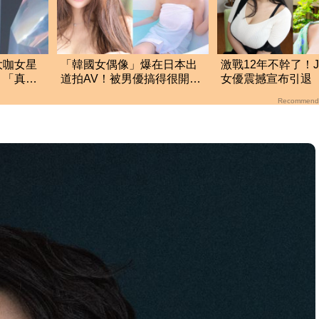
大咖女星
「韓國女偶像」爆在日本出
激戰12年不幹了！J
 「真實
道拍AV！被男優搞得很開
女優震撼宣布引退
心 達人揭驚人真相
休了也沒人在意
Recommend