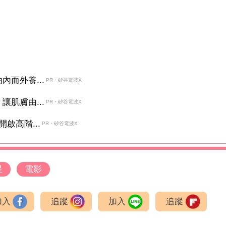
而外養...
PR・矽谷電波X
肌膚由...
PR・矽谷電波X
啟高階...
PR・矽谷電波X
星
電影
加入
追蹤
加入
追蹤