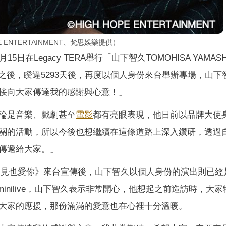
 ENTERTAINMENT、梵思娛樂提供）
5日在Legacy TERA舉行「山下智久TOMOHISA YAMASH
2011年5月之後，睽違5293天後，再度以個人身份來台舉辦專場，山
接向大家傳達我的感謝與心意！」
論是音樂、戲劇甚至
電影
都有亮眼表現，他日前以品牌大使
關的活動，所以今後也想繼續在這條道路上深入鑽研，透過
傳遞給大家。」
看不見聽不見也愛你》來台宣傳後，山下智久以個人身份的演出則已經
 minilive，山下智久表示非常開心，他想起之前造訪時，大
大家的應援，那份滿滿的愛意也在心裡十分溫暖。