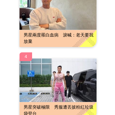
男星兩度罹白血病 淚喊：老天要我
放棄
4
男星突破極限 秀服遭丟披粉紅垃圾
袋登台