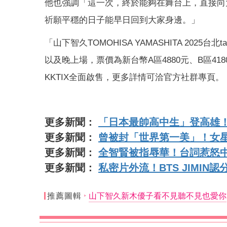
他也強調「這一次，終於能夠在舞台上，直接向
祈願平穩的日子能早日回到大家身邊。」
「山下智久TOMOHISA YAMASHITA 2025台北t
以及晚上場，票價為新台幣A區4880元、B區418
KKTIX全面啟售，更多詳情可洽官方社群專頁。
更多新聞：
「日本最帥高中生」登高雄
更多新聞：
曾被封「世界第一美」！女
更多新聞：
全智賢被指辱華！台詞惹怒
更多新聞：
私密片外流！BTS JIMI
推薦圖輯
山下智久新木優子看不見聽不見也愛你