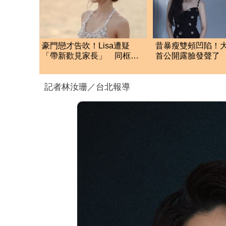
豪門戀才告吹！Lisa遭疑
昔暴瘦雙頰凹陷！
「帶新歡見家長」 同框互
首公開露臉發聲了
動全被目擊
狀態」曝光
記者林汝珊／台北報導