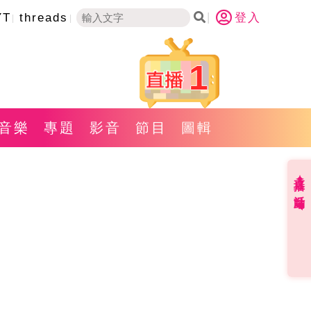
YT
threads
登入
1
音樂
專題
影音
節目
圖輯
直播✦活動