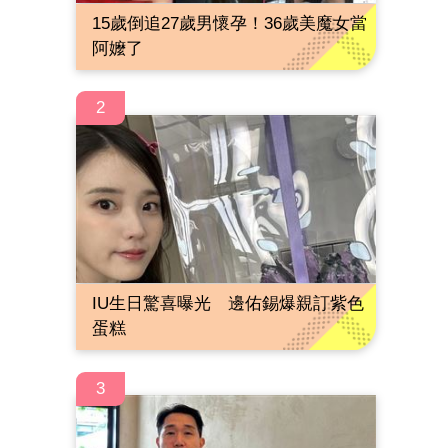
15歲倒追27歲男懷孕！36歲美魔女當
阿嬤了
2
IU生日驚喜曝光 邊佑錫爆親訂紫色
蛋糕
3