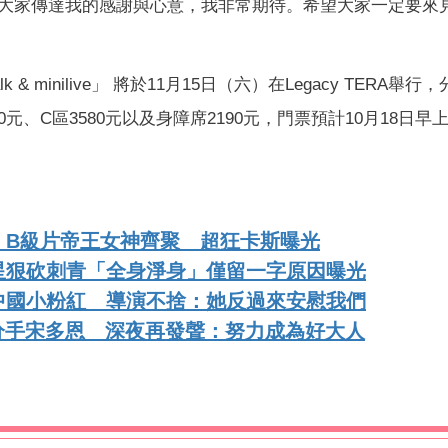
大家傳達我的感謝與心意，我非常期待。希望大家一定要來
alk & minilive」 將於11月15日（六）在Legacy TERA舉
0元、C區3580元以及身障席2190元，門票預計10月18日早上
！B級片帝王女神齊聚 超狂卡斯曝光
星狠砍刺青「全身淨身」僅留一字原因曝光
中國小粉紅 導演不捨：她反過來安慰我們
N認分手宋多恩 深夜再發聲：努力成為好大人