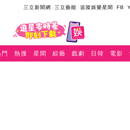
三立新聞網
三立藝能
追蹤娛樂星聞
FB
熱門
熱搜
星聞
綜藝
戲劇
日韓
電影