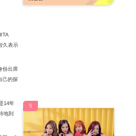
ITA
下智久表示
身份出席
自己的探
是14年
5
家特地到