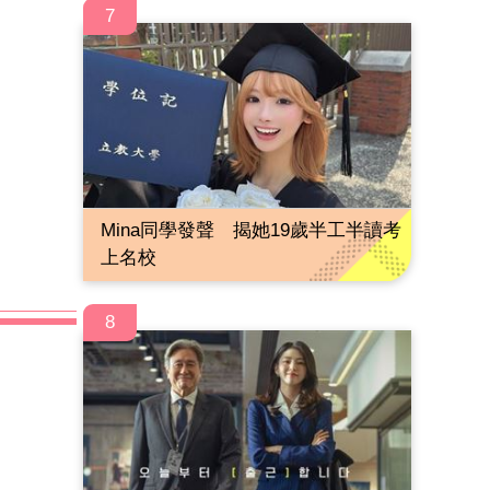
7
Mina同學發聲 揭她19歲半工半讀考
上名校
8