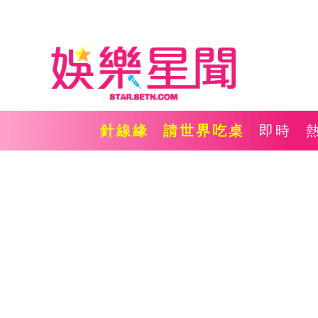
針線緣
請世界吃桌
即時