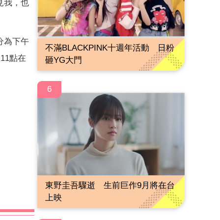
見我，也
行，分為下午
不滿BLACKPINK十週年活動 日粉
11點在
砸YG大門
6
東野圭吾驟逝 生前巨作9月將在台
上映