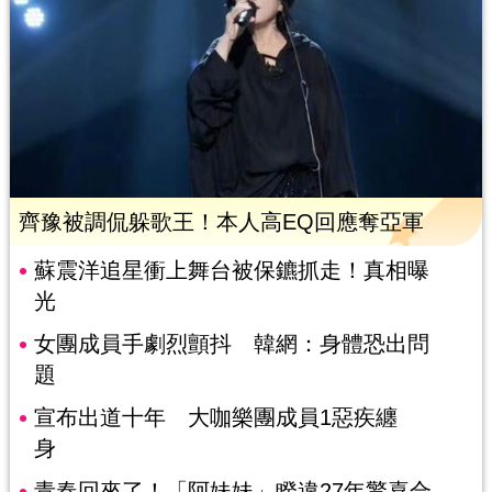
齊豫被調侃躲歌王！本人高EQ回應奪亞軍
蘇震洋追星衝上舞台被保鑣抓走！真相曝
光
女團成員手劇烈顫抖 韓網：身體恐出問
題
宣布出道十年 大咖樂團成員1惡疾纏
身
青春回來了！「阿妹妹」睽違27年驚喜合