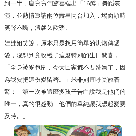
到一半，唐寶寶們驚喜端出「16蹲」舞蹈表
演，並熱情邀請兩位壽星同台加入，場面頓時
笑聲不斷，溫馨又歡樂。
娃娃姐笑說，原本只是想用簡單的烘焙傳遞
愛，沒想到竟收穫了這麼特別的生日驚喜，
「全身被愛包圍，今天回家都不要洗澡了，因
為我要把這份愛留著。」米非則直呼受寵若
驚：「第一次被這麼多孩子告白說我是他們的
唯一，真的很感動，他們的單純讓我想起愛要
及時。」