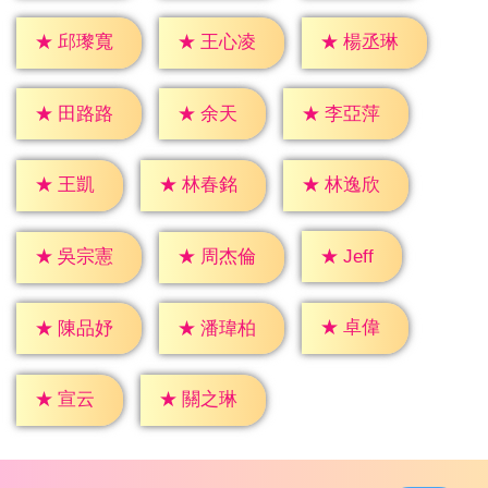
★
邱瓈寬
★
王心凌
★
楊丞琳
★
余天
★
田路路
★
李亞萍
★
王凱
★
林春銘
★
林逸欣
★
Jeff
★
吳宗憲
★
周杰倫
★
卓偉
★
陳品妤
★
潘瑋柏
★
宣云
★
關之琳