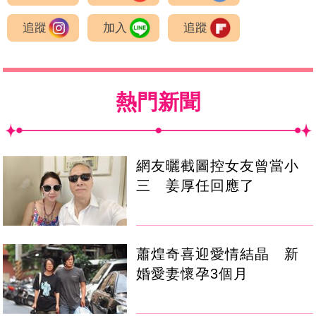
追蹤
加入
追蹤
熱門新聞
網友曬截圖控女友曾當小
三 姜厚任回應了
蕭煌奇喜迎愛情結晶 新
婚愛妻懷孕3個月