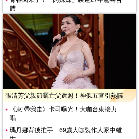
體
張清芳父親節曬亡父遺照！神似五官引熱議
《東!帶我走》卡司曝光！大咖台東接力
唱
瑪丹娜背後推手 69歲大咖製作人家中離
世