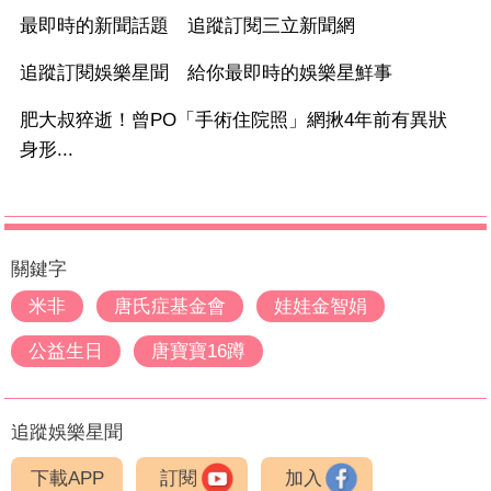
最即時的新聞話題 追蹤訂閱三立新聞網
追蹤訂閱娛樂星聞 給你最即時的娛樂星鮮事
肥大叔猝逝！曾PO「手術住院照」網揪4年前有異狀
身形...
關鍵字
米非
唐氏症基金會
娃娃金智娟
公益生日
唐寶寶16蹲
追蹤娛樂星聞
下載APP
訂閱
加入