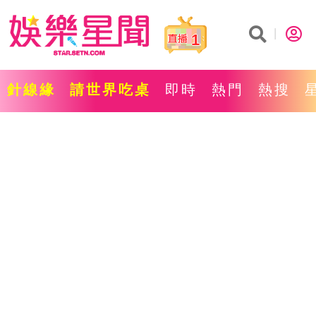
1
針線緣
請世界吃桌
即時
熱門
熱搜