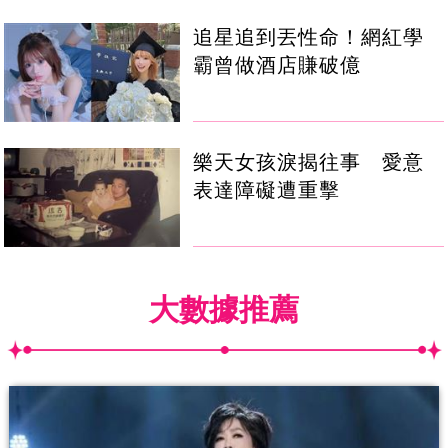
追星追到丟性命！網紅學
霸曾做酒店賺破億
樂天女孩淚揭往事 愛意
表達障礙遭重擊
大數據推薦