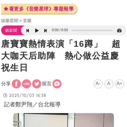
看更多《音樂星球》專題報導
娛樂星聞
音樂
0:00
0:00
聽新聞
唐寶寶熱情表演「16蹲」 超
大咖天后助陣 熱心做公益慶
祝生日
A-
A
A+
分享
留言
2025/10/03 16:38
記者鄭尹翔／台北報導