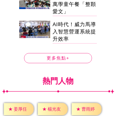
萬學童午餐「整顆
愛文」
AI時代！威力馬導
入智慧營運系統提
升效率
更多焦點+
熱門人物
★
姜厚任
★
楊光友
★
曹雨婷