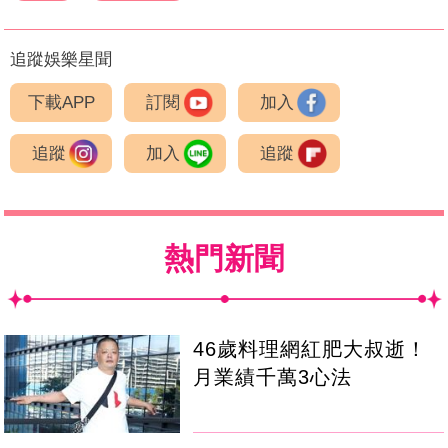
追蹤娛樂星聞
下載APP
訂閱
加入
追蹤
加入
追蹤
熱門新聞
46歲料理網紅肥大叔逝！
月業績千萬3心法