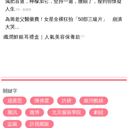
減肥首選，檸檬加它，堅持一週，腰細了，瘦到你懷疑
人生
PR・新素簡
為籌老父醫藥費！女星全裸狂拍「50部三級片」 崩潰
大哭...
纖潤鮮銀耳禮盒｜人氣美容保養款
PR
關鍵字
趙露思
陳偉霆
許妍
銀河酷娛
騰訊
微博
北京服裝學院
劇組
盜圖
許我耀眼