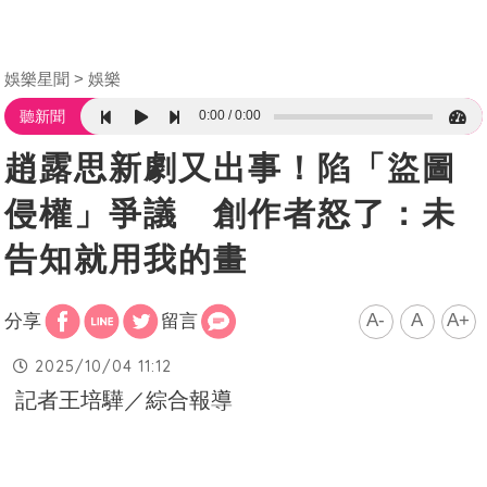
娛樂星聞
娛樂
0:00
0:00
聽新聞
趙露思新劇又出事！陷「盜圖
侵權」爭議 創作者怒了：未
告知就用我的畫
A-
A
A+
分享
留言
2025/10/04 11:12
記者王培驊／綜合報導