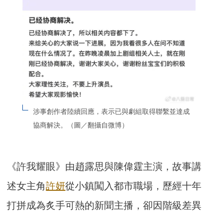
涉事創作者陸續回應，表示已與劇組取得聯繫並達成
協商解決。（圖／翻攝自微博）
《許我耀眼》由趙露思與陳偉霆主演，故事講
述女主角
許妍
從小鎮闖入都市職場，歷經十年
打拼成為炙手可熱的新聞主播，卻因階級差異