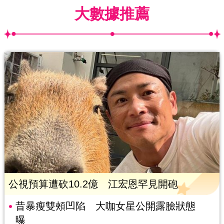
大數據推薦
公視預算遭砍10.2億 江宏恩罕見開砲
昔暴瘦雙頰凹陷 大咖女星公開露臉狀態
曝