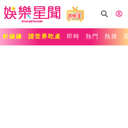
1
針線緣
請世界吃桌
即時
熱門
熱搜