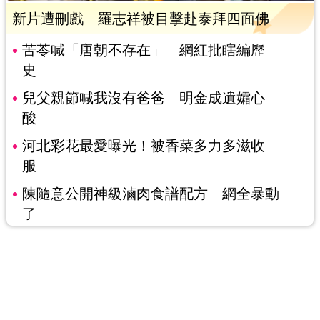
新片遭刪戲 羅志祥被目擊赴泰拜四面佛
苦苓喊「唐朝不存在」 網紅批瞎編歷
史
兒父親節喊我沒有爸爸 明金成遺孀心
酸
河北彩花最愛曝光！被香菜多力多滋收
服
陳隨意公開神級滷肉食譜配方 網全暴動
了