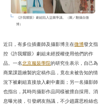
《許我耀眼》劇組陷入盜圖爭議。（圖／翻攝自微
博）
近日，有多位插畫師及攝影博主在
微博
發文指
控《許我耀眼》劇組未經授權使用他們的作
品。一名
北京服裝學院
的研究生表示，自己為
商業課題繪製的定稿作品，竟在未被告知的情
況下被劇組直接放入劇中畫面；另一名攝影師
也指出，其時尚攝影作品同樣被擅自採用。消
息曝光後，引發網友熱議，不少趙露思粉絲也