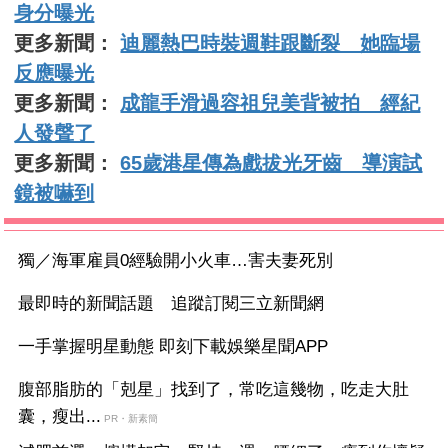
身分曝光
更多新聞：
迪麗熱巴時裝週鞋跟斷裂 她臨場
反應曝光
更多新聞：
成龍手滑過容祖兒美背被拍 經紀
人發聲了
更多新聞：
65歲港星傳為戲拔光牙齒 導演試
鏡被嚇到
獨／海軍雇員0經驗開小火車…害夫妻死別
最即時的新聞話題 追蹤訂閱三立新聞網
一手掌握明星動態 即刻下載娛樂星聞APP
腹部脂肪的「剋星」找到了，常吃這幾物，吃走大肚
囊，瘦出...
PR・新素簡