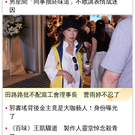
男星聞「同事抽菸味道」不敢講表情成迷
因
田路路批不配當工會理事長 曹雨婷不忍了
郭書瑤背後金主竟是大咖藝人！身份曝光
了
《百味》王凱驟逝 製作人靈堂悼念殺青