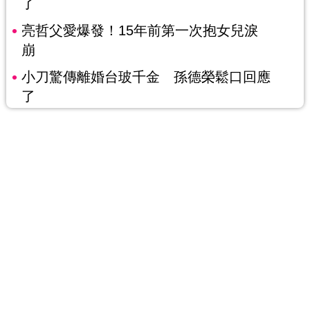
了
亮哲父愛爆發！15年前第一次抱女兒淚
崩
小刀驚傳離婚台玻千金 孫德榮鬆口回應
了