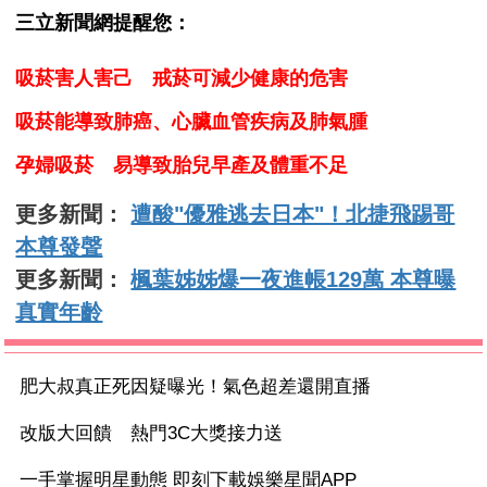
三立新聞網提醒您：
吸菸害人害己 戒菸可減少健康的危害
吸菸能導致肺癌、心臟血管疾病及肺氣腫
孕婦吸菸 易導致胎兒早產及體重不足
更多新聞：
遭酸"優雅逃去日本"！北捷飛踢哥
本尊發聲
更多新聞：
楓葉姊姊爆一夜進帳129萬 本尊曝
真實年齡
肥大叔真正死因疑曝光！氣色超差還開直播
改版大回饋 熱門3C大獎接力送
一手掌握明星動態 即刻下載娛樂星聞APP