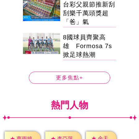
台彩父親節推新刮
刮樂千萬頭獎超
「爸」氣
8國球員齊聚高
雄 Formosa 7s
掀足球熱潮
更多焦點+
熱門人物
★
余天
★
曹雨婷
★
李亞萍