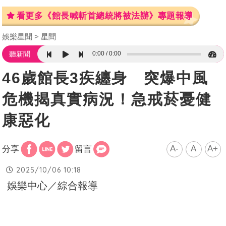
看更多《館長喊斬首總統將被法辦》專題報導
娛樂星聞
星聞
0:00
0:00
聽新聞
46歲館長3疾纏身 突爆中風
危機揭真實病況！急戒菸憂健
康惡化
A-
A
A+
分享
留言
2025/10/06 10:18
娛樂中心／綜合報導