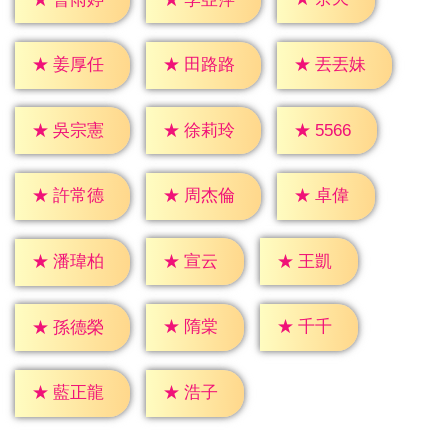
★
姜厚任
★
田路路
★
丟丟妹
★
5566
★
吳宗憲
★
徐莉玲
★
卓偉
★
許常德
★
周杰倫
★
宣云
★
王凱
★
潘瑋柏
★
隋棠
★
千千
★
孫德榮
★
浩子
★
藍正龍