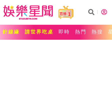
1
針線緣
請世界吃桌
即時
熱門
熱搜