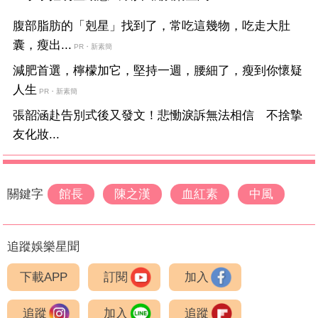
腹部脂肪的「剋星」找到了，常吃這幾物，吃走大肚
囊，瘦出...
PR・新素簡
減肥首選，檸檬加它，堅持一週，腰細了，瘦到你懷疑
人生
PR・新素簡
張韶涵赴告別式後又發文！悲慟淚訴無法相信 不捨摯
友化妝...
關鍵字
館長
陳之漢
血紅素
中風
追蹤娛樂星聞
下載APP
訂閱
加入
追蹤
加入
追蹤