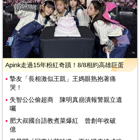
Apink走過15年粉紅奇蹟！8/8相約高雄巨蛋
摯友「長相激似王凱」王媽眼熟抱著痛
哭！
失智公公偷超商 陳明真崩潰報警親立遺
囑
肥大叔國台語教煮菜爆紅 曾創年收破
億