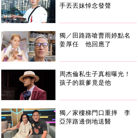
手丟丟妹悼念發聲
獨／田路路嗆曹雨婷點名
姜厚任 他回應了
周杰倫私生子真相曝光！
孩子的親爹竟是他
獨／家樓梯門口重摔 李
亞萍路邊倒地送醫