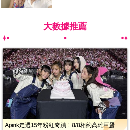
大數據推薦
Apink走過15年粉紅奇蹟！8/8相約高雄巨蛋