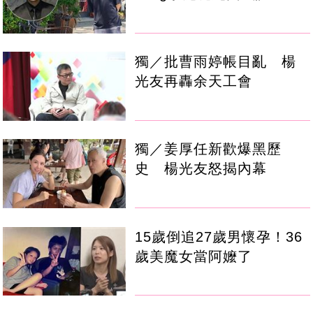
獨／批曹雨婷帳目亂 楊
光友再轟余天工會
獨／姜厚任新歡爆黑歷
史 楊光友怒揭內幕
15歲倒追27歲男懷孕！36
歲美魔女當阿嬤了