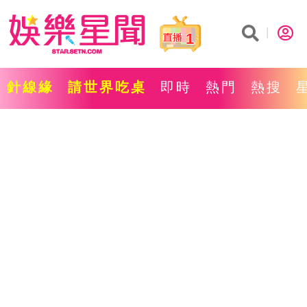
1
針線緣
請世界吃桌
即時
熱門
熱搜