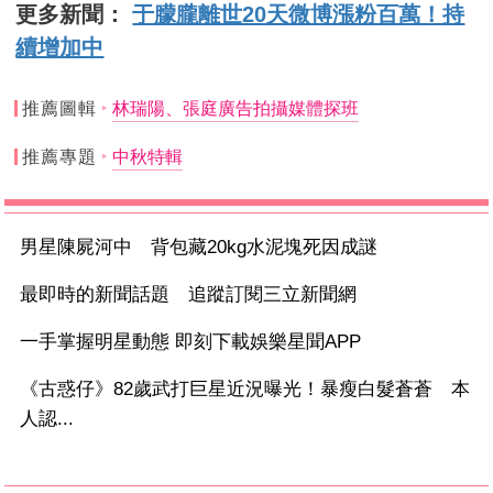
更多新聞：
于朦朧離世20天微博漲粉百萬！持
續增加中
推薦圖輯
林瑞陽、張庭廣告拍攝媒體探班
推薦專題
中秋特輯
男星陳屍河中 背包藏20kg水泥塊死因成謎
最即時的新聞話題 追蹤訂閱三立新聞網
一手掌握明星動態 即刻下載娛樂星聞APP
《古惑仔》82歲武打巨星近況曝光！暴瘦白髮蒼蒼 本
人認...