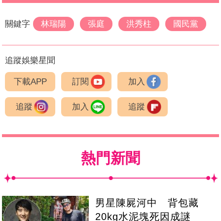
關鍵字
林瑞陽
張庭
洪秀柱
國民黨
追蹤娛樂星聞
下載APP
訂閱
加入
追蹤
加入
追蹤
熱門新聞
男星陳屍河中 背包藏
20kg水泥塊死因成謎