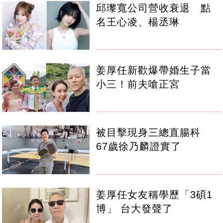
邱瓈寬公司營收衰退 點
名王心凌、楊丞琳
姜厚任新歡爆帶婚生子當
小三！前夫嗆正宮
被目擊現身三總直腸科
67歲徐乃麟證實了
姜厚任女友稱學歷「3碩1
博」 台大發聲了