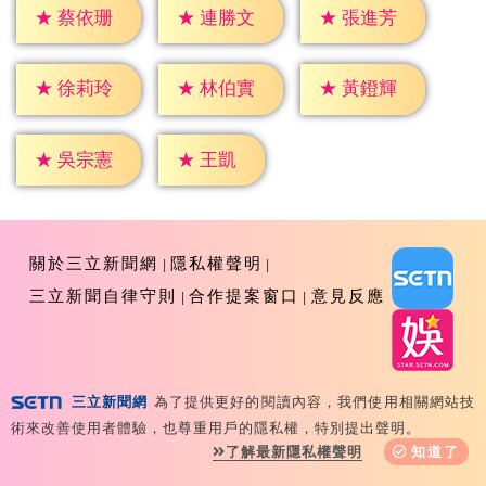
★
蔡依珊
★
連勝文
★
張進芳
★
徐莉玲
★
林伯實
★
黃鐙輝
★
王凱
★
吳宗憲
關於三立新聞網
隱私權聲明
三立新聞自律守則
合作提案窗口
意見反應
三立新聞網
為了提供更好的閱讀內容，我們使用相關網站技
Copyright ©2026 Sanlih E-Television All Rights
術來改善使用者體驗，也尊重用戶的隱私權，特別提出聲明。
Reserved 版權所有 盜用必究 台北市內湖區舊宗路一段159
了解最新隱私權聲明
知道了
號 02-8792-8888