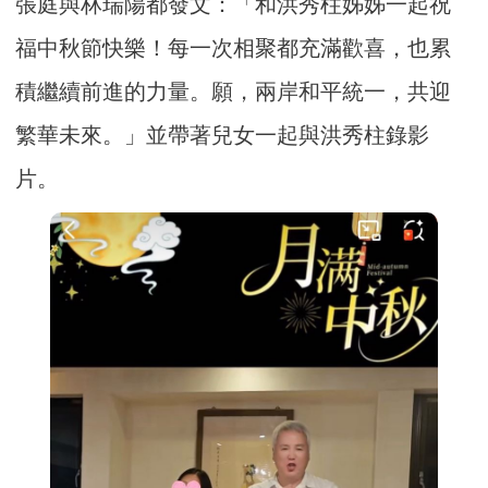
張庭與林瑞陽都發文：「和洪秀柱姊姊一起祝
福中秋節快樂！每一次相聚都充滿歡喜，也累
積繼續前進的力量。願，兩岸和平統一，共迎
繁華未來。」並帶著兒女一起與洪秀柱錄影
片。