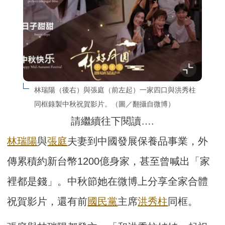
林瑞陽（後右）與張庭（前左起）一家四口與洪秀柱
同框錄製中秋祝賀影片。（圖／翻攝自微博）
請繼續往下閱讀….
林瑞陽
與
張庭
夫妻到中國發展保養品事業，外
傳累積約新台幣1200億身家，甚至曾喊出「家
裡都是錢」。中秋節她在微博上分享全家合體
祝賀影片，還有前
國民黨
主席
洪秀柱
同框。