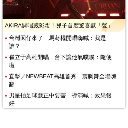
AKIRA開唱藏彩蛋！兒子首度驚喜獻「聲」
台灣囡仔來了 馬蒔權開唱嗨喊：我是
誰？
崔立于高雄開唱 台下讓他氣噗噗：隨便
啦
直擊／NEWBEAT高雄首秀 震胸舞全場嗨
翻
男星拍足球戲正中要害 導演喊：效果很
好