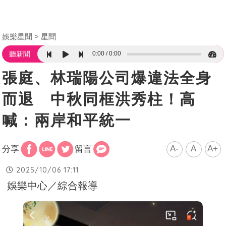
娛樂星聞
星聞
0:00
0:00
聽新聞
張庭、林瑞陽公司爆違法全身
而退 中秋同框洪秀柱！高
喊：兩岸和平統一
A-
A
A+
分享
留言
2025/10/06 17:11
娛樂中心／綜合報導