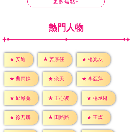
更多焦點+
熱門人物
★
安迪
★
姜厚任
★
楊光友
★
余天
★
曹雨婷
★
李亞萍
★
邱瓈寬
★
王心凌
★
楊丞琳
★
王燦
★
徐乃麟
★
田路路