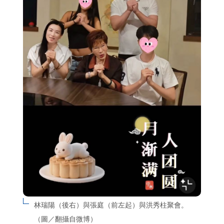
林瑞陽（後右）與張庭（前左起）與洪秀柱聚會。
（圖／翻攝自微博）