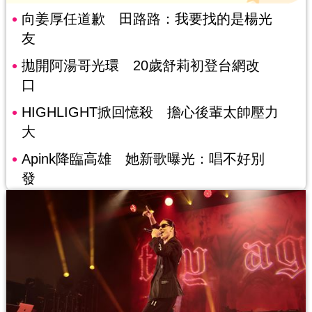
向姜厚任道歉 田路路：我要找的是楊光
友
拋開阿湯哥光環 20歲舒莉初登台網改
口
HIGHLIGHT掀回憶殺 擔心後輩太帥壓力
大
Apink降臨高雄 她新歌曝光：唱不好別
發