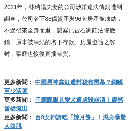
2021年，林瑞陽夫妻的公司涉嫌違法傳銷遭到
調查，公司名下88億資產與96套房產被凍結，
不過後來全身而退，該案已被石家莊法院撤
銷，原本被凍結的名下存款、房屋也隨之解
封，張庭也恢復直播帶貨。
更多新聞：
中國男神當紅遭封殺有黑幕？網嘆
至少活著
更多新聞：
于朦朧眼見愛犬遭虐殺崩潰！震撼
音檔流出
更多新聞：
台8女神請吃「辣月餅」！濕身曝驚
人腹肌