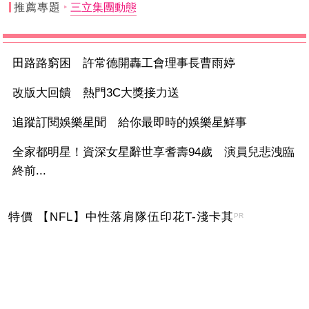
推薦專題
三立集團動態
田路路窮困 許常德開轟工會理事長曹雨婷
改版大回饋 熱門3C大獎接力送
追蹤訂閱娛樂星聞 給你最即時的娛樂星鮮事
全家都明星！資深女星辭世享耆壽94歲 演員兒悲洩臨
終前...
特價 【NFL】中性落肩隊伍印花T-淺卡其
PR