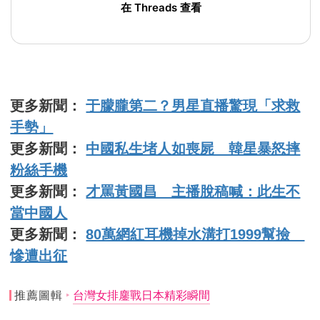
在 Threads 查看
更多新聞：
于朦朧第二？男星直播驚現「求救
手勢」
更多新聞：
中國私生堵人如喪屍 韓星暴怒摔
粉絲手機
更多新聞：
才罵黃國昌 主播脫稿喊：此生不
當中國人
更多新聞：
80萬網紅耳機掉水溝打1999幫撿
慘遭出征
推薦圖輯
台灣女排鏖戰日本精彩瞬間