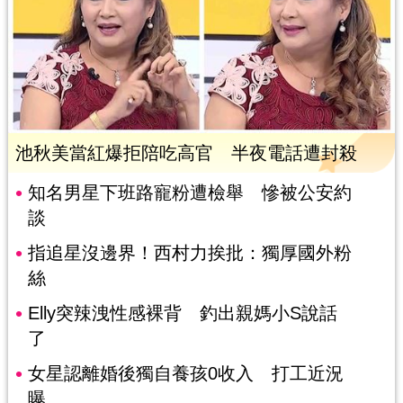
池秋美當紅爆拒陪吃高官 半夜電話遭封殺
知名男星下班路寵粉遭檢舉 慘被公安約
談
指追星沒邊界！西村力挨批：獨厚國外粉
絲
Elly突辣洩性感裸背 釣出親媽小S說話
了
女星認離婚後獨自養孩0收入 打工近況
曝