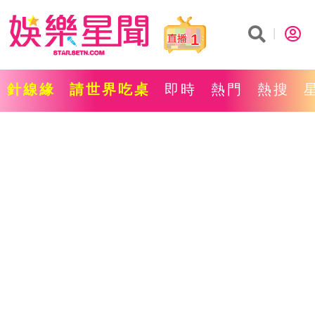
1
針線緣
請世界吃桌
即時
熱門
熱搜