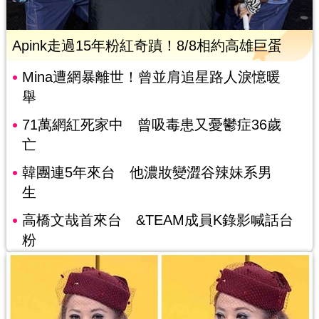
Apink走過15年粉紅奇蹟！8/8相約高雄巨蛋
Mina遭網暴離世！曾並肩追星路人淚憶暖
舉
71萬網紅死家中 曾吸毒患又憂鬱症36歲
亡
韓團連5年來台 他濃妝變澀谷辣妹系男
生
高橋文哉首來台 &TEAM成員K錄影喊話台
粉