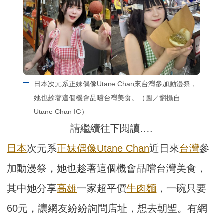
日本次元系正妹偶像Utane Chan來台灣參加動漫祭，
她也趁著這個機會品嚐台灣美食。（圖／翻攝自
Utane Chan IG）
請繼續往下閱讀….
日本
次元系
正妹
偶像
Utane Chan
近日來
台灣
參
加動漫祭，她也趁著這個機會品嚐台灣美食，
其中她分享
高雄
一家超平價
牛肉麵
，一碗只要
60元，讓網友紛紛詢問店址，想去朝聖。有網