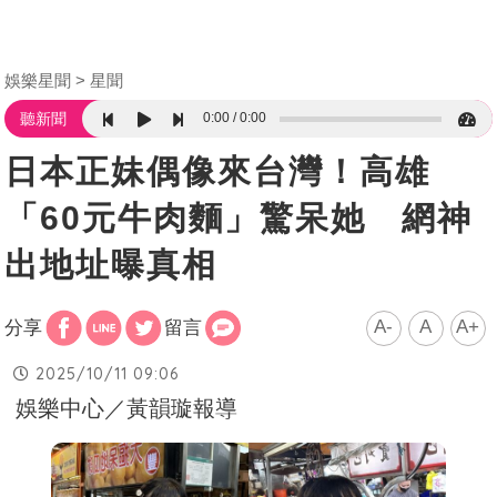
娛樂星聞
星聞
0:00
0:00
聽新聞
日本正妹偶像來台灣！高雄
「60元牛肉麵」驚呆她 網神
出地址曝真相
A-
A
A+
分享
留言
2025/10/11 09:06
娛樂中心／黃韻璇報導