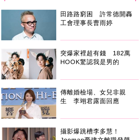
田路路窮困 許常德開轟
工會理事長曹雨婷
突爆家裡超有錢 182萬
HOOK驚認我是男的
傳離婚檢場、女兒非親
生 李翊君露面回應
攝影爆跳槽李多慧！
Joeman憂建文離職發聲