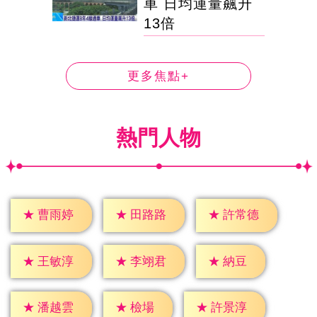
車 日均運量飆升
13倍
更多焦點+
熱門人物
★
曹雨婷
★
田路路
★
許常德
★
納豆
★
王敏淳
★
李翊君
★
檢場
★
潘越雲
★
許景淳