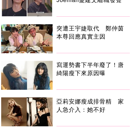
突遭王宇婕取代 鄭仲茵
本尊回應真實主因
寫運勢書下半年廢了！唐
綺陽瘦下來原因曝
亞莉安娜瘦成排骨精 家
人急介入：她不好