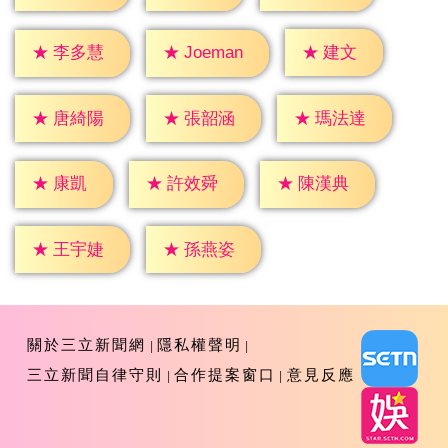
★
建文
★
李多慧
★
Joeman
★
唐綺陽
★
張韶涵
★
瑪法達
★
康凱
★
許效舜
★
陳漢典
★
王宇婕
★
孫燕姿
關於三立新聞網
隱私權聲明
三立新聞自律守則
合作提案窗口
意見反應