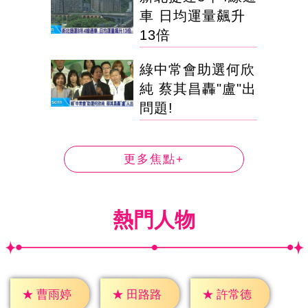
車 日均運量飆升
13倍
綠中常會助選何欣
純 蔡其昌轟"盧"出
問題!
更多焦點+
熱門人物
★
曹雨婷
★
田路路
★
許常德