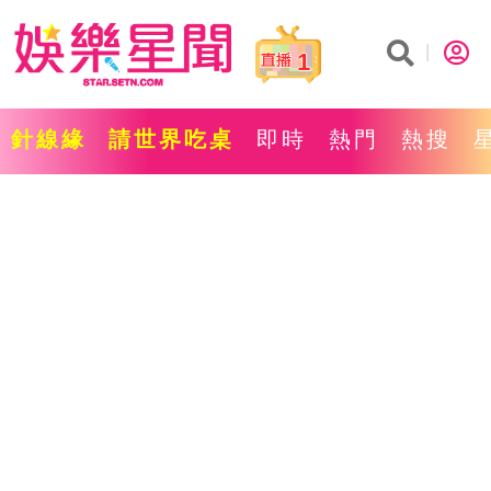
1
針線緣
請世界吃桌
即時
熱門
熱搜