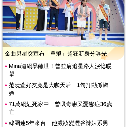
金曲男星突宣布「單飛」超狂新身分曝光
Mina遭網暴離世！曾並肩追星路人淚憶暖
舉
范曉萱好友竟是大咖天后 1句打動孫淑
媚
71萬網紅死家中 曾吸毒患又憂鬱症36歲
亡
韓團連5年來台 他濃妝變澀谷辣妹系男