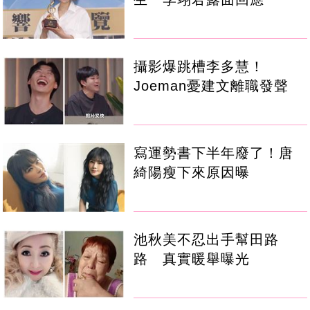
攝影爆跳槽李多慧！
Joeman憂建文離職發聲
寫運勢書下半年廢了！唐
綺陽瘦下來原因曝
池秋美不忍出手幫田路
路 真實暖舉曝光