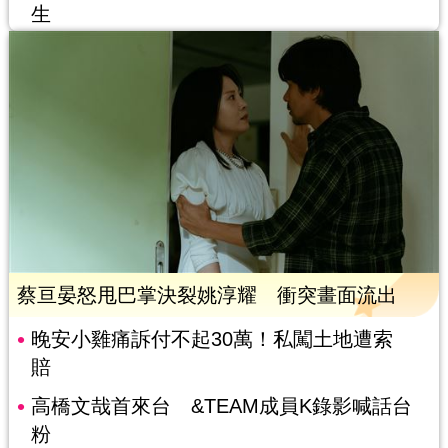
生
蔡亘晏怒甩巴掌決裂姚淳耀 衝突畫面流出
晚安小雞痛訴付不起30萬！私闖土地遭索
賠
高橋文哉首來台 &TEAM成員K錄影喊話台
粉