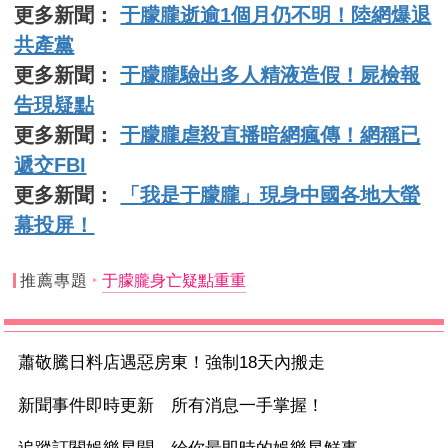
更多新聞：
于朦朧逝逾1個月仍不明！陸網爆退
共產黨
更多新聞：
于朦朧驗出多人精液造假！屍檢報
告現疑點
更多新聞：
于朦朧虐殺直播暗網瘋傳！網稱已
遞交FBI
更多新聞：
「我是于朦朧」現身中國各地大螢
幕投屏！
推薦專題
于朦朧身亡疑點重重
蕭敬騰日料店遇惡房東！強制18天內搬走
新聞事件即時更新 所有消息一手掌握！