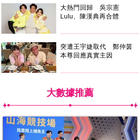
大熱門回歸 吳宗憲
Lulu、陳漢典再合體
突遭王宇婕取代 鄭仲茵
本尊回應真實主因
大數據推薦