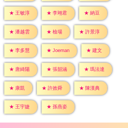
★
納豆
★
王敏淳
★
李翊君
★
檢場
★
潘越雲
★
許景淳
★
建文
★
李多慧
★
Joeman
★
唐綺陽
★
張韶涵
★
瑪法達
★
康凱
★
許效舜
★
陳漢典
★
王宇婕
★
孫燕姿