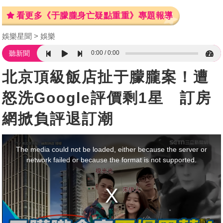
看更多《于朦朧身亡疑點重重》專題報導
娛樂星聞
娛樂
0:00
0:00
聽新聞
北京頂級飯店扯于朦朧案！遭
怒洗Google評價剩1星 訂房
網掀負評退訂潮
This
is
a
The media could not be loaded, either because the server or
modal
window.
network failed or because the format is not supported.