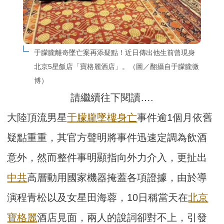
于朦朧離奇墜亡案再添疑點！近日傳出他生前曾現身
北京5星飯店「寶格麗酒店」。（圖／翻攝自于朦朧微
博）
請繼續往下閱讀….
大陸頂流男星
于朦朧
墜樓
身亡
事件逾1個月依舊
疑點重重，其官方聲明將事件迅速定調為飲酒
意外，然而整件事明顯指向外力介入，更扯出
中共
高層動用國家機器掩蓋各項證據，由於導
演程青松以及女星田海蓉，10日稱當天在
北京
寶格麗
酒店見面，兩人的說詞卻對不上，引發