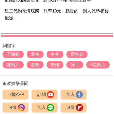
追蹤訂閱娛樂星聞 給你最即時的娛樂星鮮事
星二代約吃海底撈「只帶10元」點貴的 別人代墊餐費
他從...
關鍵字
于朦朧
北京
中共
寶格麗
嫌疑人
虐殺
墜樓
身亡
5星飯店
追蹤娛樂星聞
下載APP
訂閱
加入
追蹤
加入
追蹤