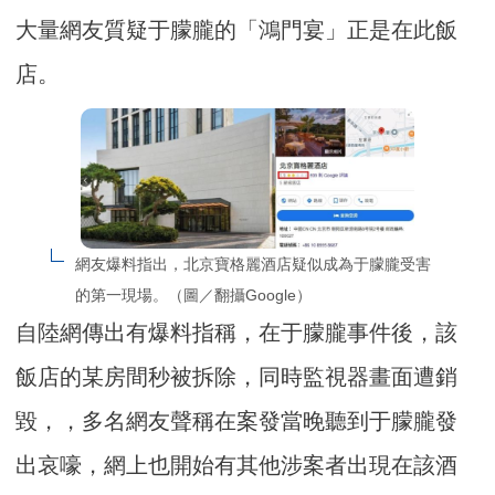
大量網友質疑于朦朧的「鴻門宴」正是在此飯
店。
網友爆料指出，北京寶格麗酒店疑似成為于朦朧受害
的第一現場。（圖／翻攝Google）
自陸網傳出有爆料指稱，在于朦朧事件後，該
飯店的某房間秒被拆除，同時監視器畫面遭銷
毀，，多名網友聲稱在案發當晚聽到于朦朧發
出哀嚎，網上也開始有其他涉案者出現在該酒