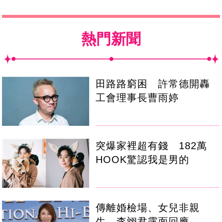
熱門新聞
田路路窮困 許常德開轟
工會理事長曹雨婷
突爆家裡超有錢 182萬
HOOK驚認我是男的
傳離婚檢場、女兒非親
生 李翊君露面回應