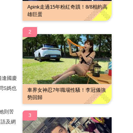
Apink走過15年粉紅奇蹟！8/8相約高
雄巨蛋
2
適逢國慶
問S媽也
車界女神忍7年職場性騷！李冠儀強
勢回歸
她則苦
3
言語及網