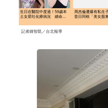
生日在醫院中度過！59歲本
周杰倫遭爆有私生
土女星吐化療病況 續命心
昔日同框「美女股
聲曝光
照」 杰威爾發聲
記者鍾智凱／台北報導