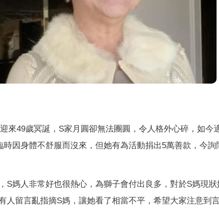
迎來49歲冥誕，S家月圓卻無法團圓，令人格外心碎，如今
臨時因身體不舒服而沒來，但她有為活動捐出5萬善款，今詢
，S媽人非常好也很熱心，為獅子會付出良多，對於S媽現狀
有人留言亂指摘S媽，讓她看了相當不平，希望大家注意到