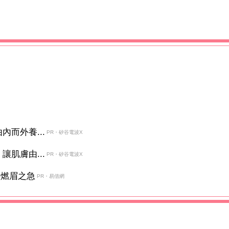
而外養...
PR・矽谷電波X
肌膚由...
PR・矽谷電波X
決燃眉之急
PR・易借網