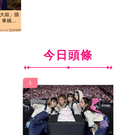
肥大叔」插
 車禍
網
ed by
今日頭條
1