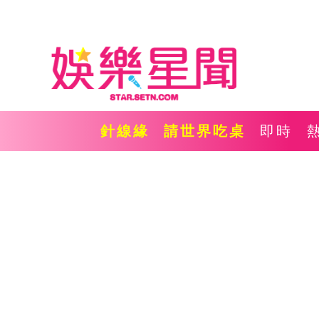
針線緣
請世界吃桌
即時