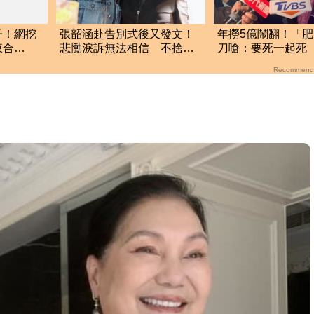
子！網挖
張韶涵赴告別式後又發文！
年撈5億鬧翻！「
東合
悲慟淚訴無法相信 不捨摯
刀嗆：要死一起死
了
友化妝師逝世
「肉眼酒測」惹怒
Recommend