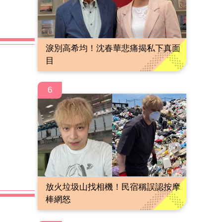
淚別高希均！沈春華悲痛揭私下真面
目
6
放火垃圾山找相機！民宿稱誤認按摩
棒網怒