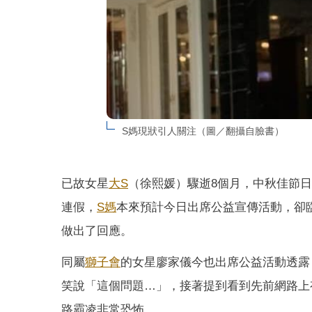
S媽現狀引人關注（圖／翻攝自臉書）
已故女星
大S
（徐熙媛）驟逝8個月，中秋佳節日
連假，
S媽
本來預計今日出席公益宣傳活動，卻
做出了回應。
同屬
獅子會
的女星廖家儀今也出席公益活動透露
笑說「這個問題…」，接著提到看到先前網路上
路霸凌非常恐怖。