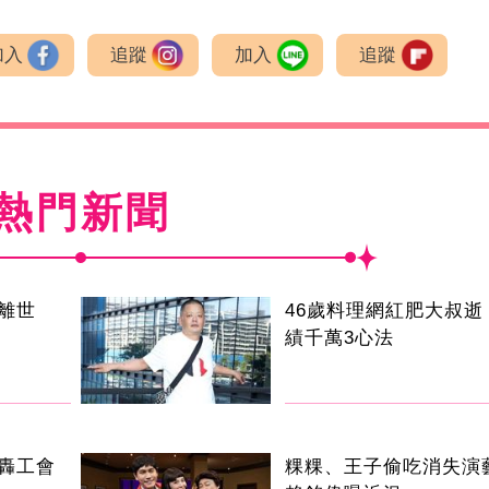
加入
追蹤
加入
追蹤
熱門新聞
叔離世
46歲料理網紅肥大叔逝
績千萬3心法
轟工會
粿粿、王子偷吃消失