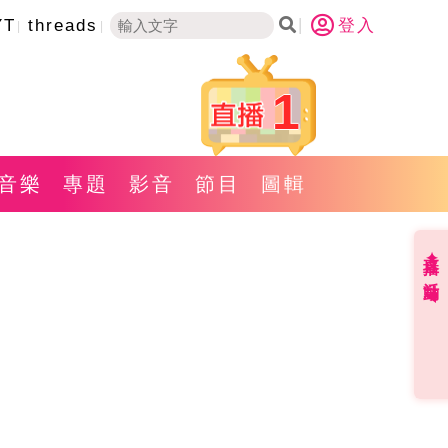
YT
threads
登入
1
音樂
專題
影音
節目
圖輯
直播✦活動