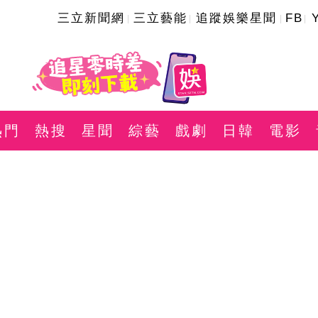
三立新聞網
三立藝能
追蹤娛樂星聞
FB
熱門
熱搜
星聞
綜藝
戲劇
日韓
電影