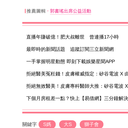
推薦圖輯
郭書瑤出席公益活動
直播年賺破億！肥大叔離世 曾連播17小時
最即時的新聞話題 追蹤訂閱三立新聞網
一手掌握明星動態 即刻下載娛樂星聞APP
拒絕醫美冤枉錢！皮膚權威指定：矽谷電波 X 由內
拒絕無效醫美！皮膚專科醫師大推：矽谷電波 X 讓
下個月房租差一點？快上【易借網】三分鐘解
關鍵字
S媽
大S
獅子會