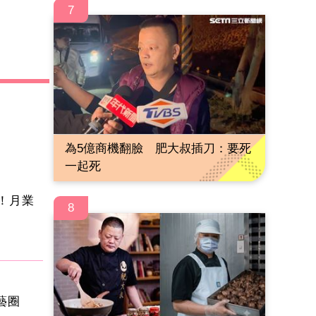
7
為5億商機翻臉 肥大叔插刀：要死
一起死
！月業
8
演藝圈