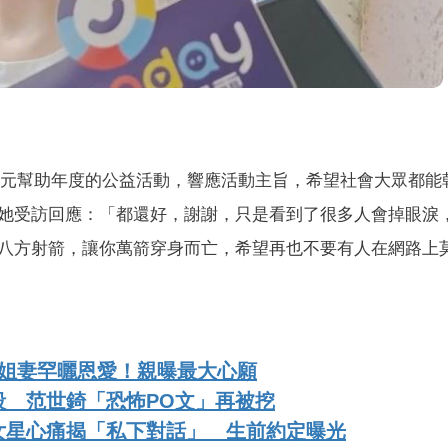
）
萬元幫助年度的公益活動，響應活動主旨，希望社會大眾都能
她受訪回應：「都還好，謝謝，只是看到了很多人會掉眼淚
八方射箭，讓你萬箭穿身而亡，希望再也不要有人在網路上
空姐妻罕曬恩愛！親曝最大心願
殺 范世錡「恐怖PO文」再被挖
女星心痛揭「私下對話」 生前約定曝光