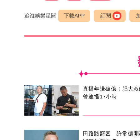
追蹤娛樂星聞
下載APP
訂閱
直播年賺破億！肥大
曾連播17小時
田路路窮困 許常德開