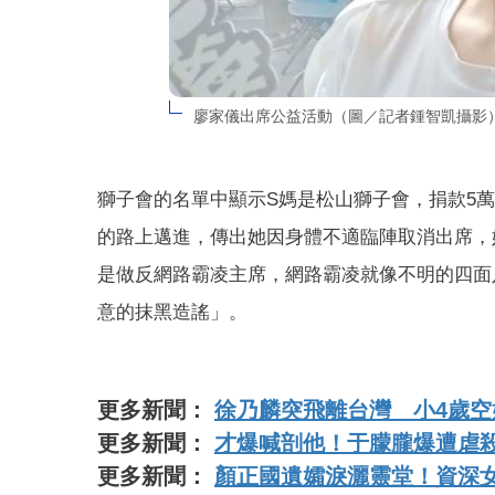
廖家儀出席公益活動（圖／記者鍾智凱攝影
獅子會的名單中顯示S媽是松山獅子會，捐款5
的路上邁進，傳出她因身體不適臨陣取消出席，
是做反網路霸凌主席，網路霸凌就像不明的四面
意的抹黑造謠」。
更多新聞：
徐乃麟突飛離台灣 小4歲
更多新聞：
才爆喊剖他！于朦朧爆遭虐
更多新聞：
顏正國遺孀淚灑靈堂！資深