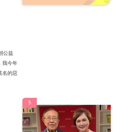
朝公益
，我今年
莫名的惡
5