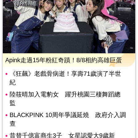
Apink走過15年粉紅奇蹟！8/8相約高雄巨蛋
《狂飆》老戲骨病逝！享壽71歲演了半世
紀
陸筱晴加入電豹女 躍升桃園三棲舞蹈總
監
BLACKPINK 10周年爭議延燒 政府介入調
查
昔替千億富商生3子 女星認愛大9歲新