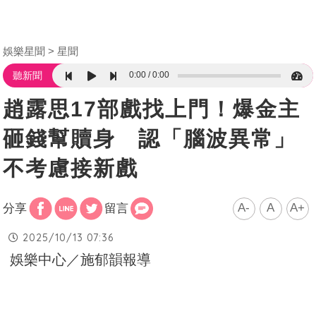
娛樂星聞
星聞
0:00
0:00
聽新聞
趙露思17部戲找上門！爆金主
砸錢幫贖身 認「腦波異常」
不考慮接新戲
A-
A
A+
分享
留言
2025/10/13 07:36
娛樂中心／施郁韻報導