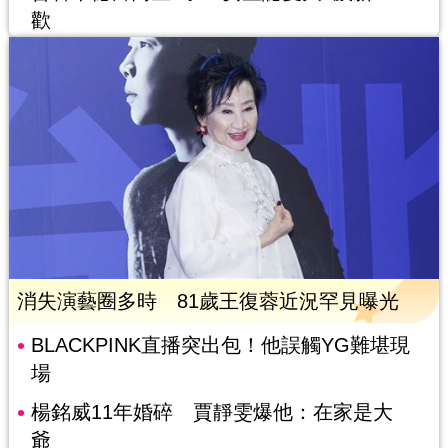
歡
消失演藝圈多時 81歲王復蓉近況罕見曝光
BLACKPINK直播突出包！他誤觸YG難堪現
場
楊銘威11年婚碎 賈靜雯爆他：在家是大
爺