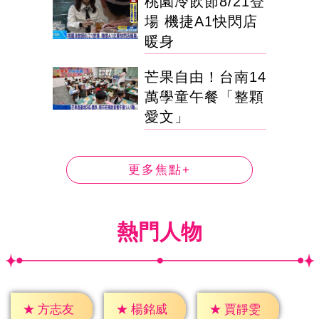
桃園冷飲節8/21登
場 機捷A1快閃店
暖身
芒果自由！台南14
萬學童午餐「整顆
愛文」
更多焦點+
熱門人物
★
方志友
★
楊銘威
★
賈靜雯