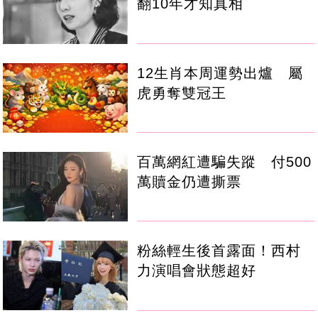
翻10年才知真相
12生肖本周運勢出爐 屬
虎勇奪雙冠王
百萬網紅遭騙失蹤 付500
萬贖金仍遭撕票
粉絲輕生後首露面！西村
力演唱會狀態超好