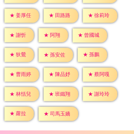
★
姜厚任
★
田路路
★
徐莉玲
★
謝忻
★
阿翔
★
曾國城
★
狄鶯
★
孫鵬
★
孫安佐
★
曹雨婷
★
陳品妤
★
蔡阿嘎
★
林恬兒
★
班鐵翔
★
謝玲玲
★
蘿拉
★
司馬玉嬌