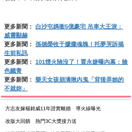
更多新聞：
白沙屯媽衝5億豪宅 吊車大王淚：
威靈顯赫
更多新聞：
孫德榮收于朦朧魂魄！托夢哭訴揭
生前私訊
更多新聞：
101煙火險沒了！賈永婕曝內幕：臉
色鐵青
更多新聞：
樂天女孩崩潰揪內鬼「背後弄她的
不就妳」
方志友嫁楊銘威11年證實離婚 導火線曝光
改版大回饋 熱門3C大獎接力送