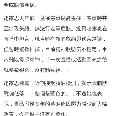
金或賠償金額。
趙露思去年底一度罹患重度憂鬱症，嚴重時甚
至出現失語、無法行走等症狀。近日趙露思在
直播中坦言，現今雖有新的戲約與代言邀請，
但暫時選擇推掉，目前精神狀態仍不穩定，平
常難以提起精神，「一次直播或活動回來之後
就要歇很久，沒有精氣神。」
趙露思透露，近期接受腦波檢測，顯示大腦狀
態偏低落，「整個是藍色的」；不過她也表
示，自己困擾多年的蕁麻疹因壓力減少而大幅
改善，今年幾乎沒有再發作。