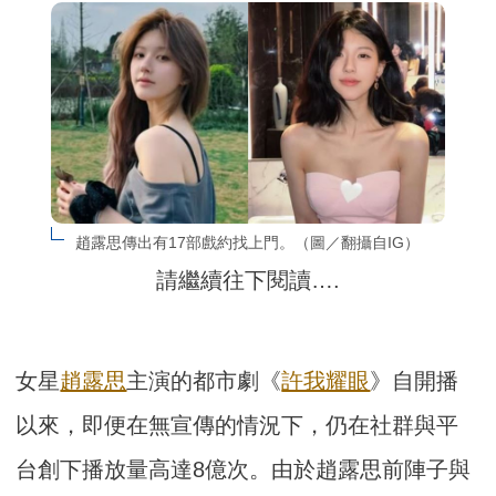
趙露思傳出有17部戲約找上門。（圖／翻攝自IG）
請繼續往下閱讀….
女星
趙露思
主演的都市劇《
許我耀眼
》自開播
以來，即便在無宣傳的情況下，仍在社群與平
台創下播放量高達8億次。由於趙露思前陣子與