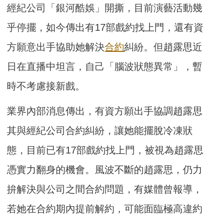
經紀公司「銀河酷娛」開撕，目前演藝活動幾
乎停擺，如今傳出有17部戲約找上門，還有資
方願意出手協助她解決
合約
糾紛。但趙露思近
日在直播中坦言，自己「腦波狀態異常」，暫
時不考慮接新戲。
業界內部消息傳出，有資方願出手協調趙露思
其與經紀公司合約糾紛，讓她能擺脫冷凍狀
態，目前已有17部戲約找上門，被視為趙露思
憑實力翻身的機會。風波不斷的趙露思，仍力
拚解決與公司之間合約問題，有媒體曾報導，
若她在合約期內提前解約，可能面臨極高違約