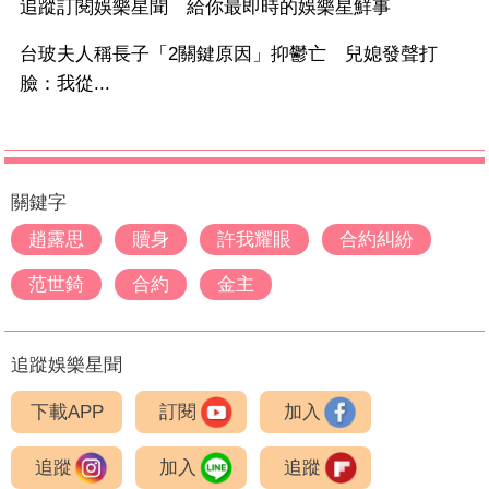
追蹤訂閱娛樂星聞 給你最即時的娛樂星鮮事
台玻夫人稱長子「2關鍵原因」抑鬱亡 兒媳發聲打
臉：我從...
關鍵字
趙露思
贖身
許我耀眼
合約糾紛
范世錡
合約
金主
追蹤娛樂星聞
下載APP
訂閱
加入
追蹤
加入
追蹤