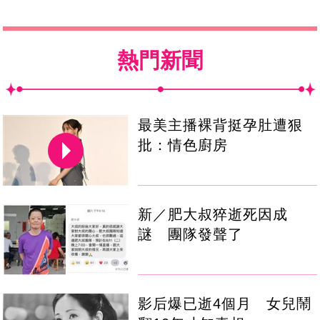
熱門新聞
最美主播裸背挺孕肚遭狠
批：情色廚房
新／肥大叔猝逝死因成
謎 團隊發聲了
影后爆已逝4個月 女兒鬧