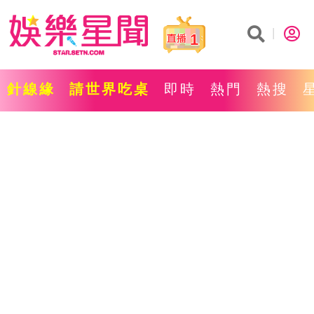
1
針線緣
請世界吃桌
即時
熱門
熱搜