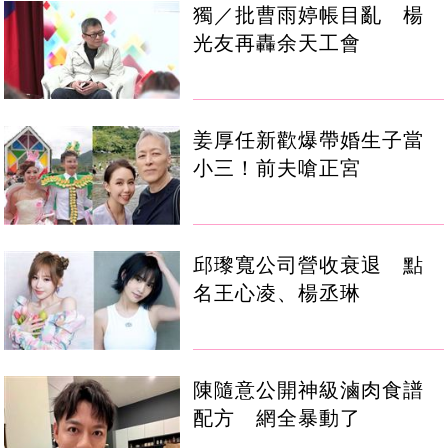
獨／批曹雨婷帳目亂 楊
光友再轟余天工會
姜厚任新歡爆帶婚生子當
小三！前夫嗆正宮
邱瓈寬公司營收衰退 點
名王心凌、楊丞琳
陳隨意公開神級滷肉食譜
配方 網全暴動了