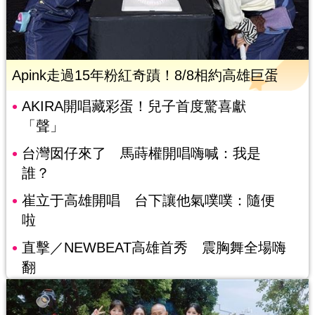
Apink走過15年粉紅奇蹟！8/8相約高雄巨蛋
AKIRA開唱藏彩蛋！兒子首度驚喜獻
「聲」
台灣囡仔來了 馬蒔權開唱嗨喊：我是
誰？
崔立于高雄開唱 台下讓他氣噗噗：隨便
啦
直擊／NEWBEAT高雄首秀 震胸舞全場嗨
翻