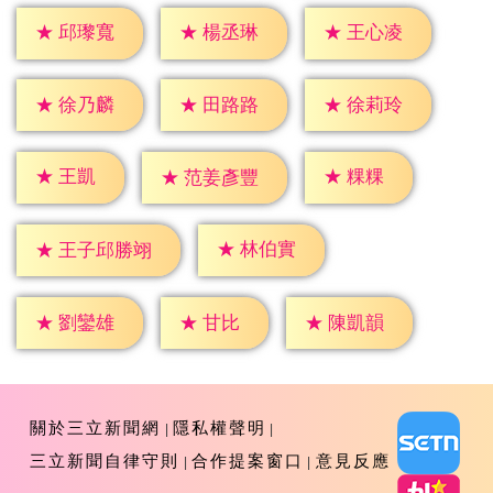
★
邱瓈寬
★
楊丞琳
★
王心凌
★
徐乃麟
★
田路路
★
徐莉玲
★
王凱
★
粿粿
★
范姜彥豐
★
林伯實
★
王子邱勝翊
★
甘比
★
劉鑾雄
★
陳凱韻
關於三立新聞網
隱私權聲明
三立新聞自律守則
合作提案窗口
意見反應