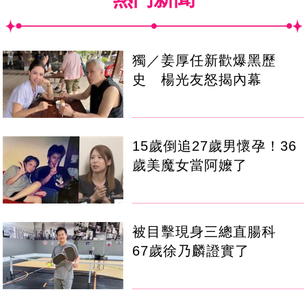
獨／姜厚任新歡爆黑歷
史 楊光友怒揭內幕
15歲倒追27歲男懷孕！36
歲美魔女當阿嬤了
被目擊現身三總直腸科
67歲徐乃麟證實了