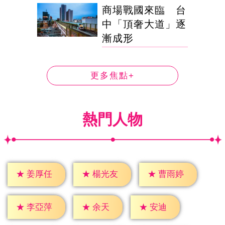
商場戰國來臨 台
中「頂奢大道」逐
漸成形
更多焦點+
熱門人物
★
姜厚任
★
楊光友
★
曹雨婷
★
余天
★
安迪
★
李亞萍