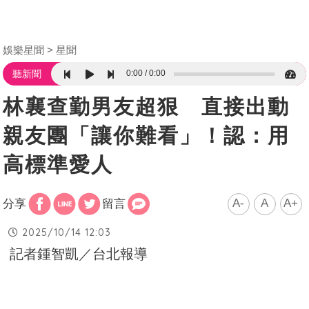
娛樂星聞
星聞
0:00
0:00
聽新聞
林襄查勤男友超狠 直接出動
親友團「讓你難看」！認：用
高標準愛人
A-
A
A+
分享
留言
2025/10/14 12:03
記者鍾智凱／台北報導