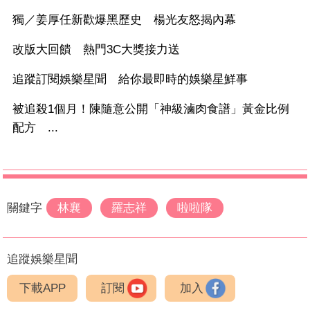
獨／姜厚任新歡爆黑歷史 楊光友怒揭內幕
改版大回饋 熱門3C大獎接力送
追蹤訂閱娛樂星聞 給你最即時的娛樂星鮮事
被追殺1個月！陳隨意公開「神級滷肉食譜」黃金比例
配方 ...
關鍵字
林襄
羅志祥
啦啦隊
追蹤娛樂星聞
下載APP
訂閱
加入