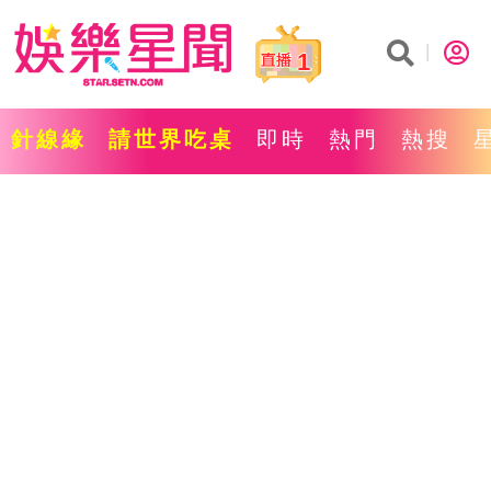
1
針線緣
請世界吃桌
即時
熱門
熱搜