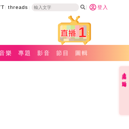
YT
threads
登入
1
音樂
專題
影音
節目
圖輯
直播✦活動