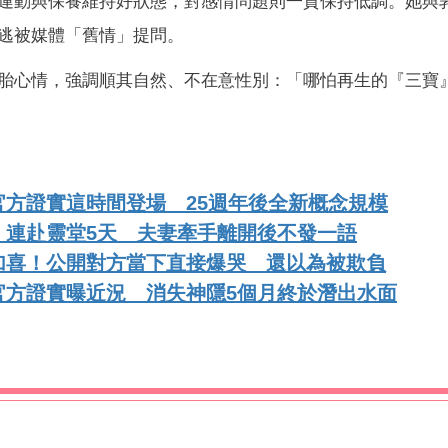
運動與保養維持好狀態，對感情問題則一貫保持低調。她與
逃被媒體「舊情」提問。
胎心情，強調順其自然、不在意性別：「哪怕再生的『三寶
方證實這時間登場 25週年後全新概念規模
！連赴靈堂5天 夫妻牽手離開後不發一語
加喜！公開對方當下直接爆哭 還以為被欺負
官方證實曝近況 消失神隱5個月終於潛出水面