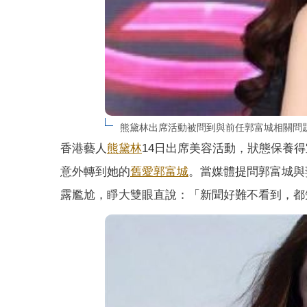
熊黛林出席活動被問到與前任郭富城相關問
香港藝人
熊黛林
14日出席美容活動，狀態保養
意外轉到她的
舊愛
郭富城
。當媒體提問郭富城與
露尷尬，睜大雙眼直說：「新聞好難不看到，都