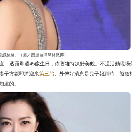
題超尷尬。（圖／翻攝自熊黛林微博）
得宜，透露剛過45歲生日，依舊維持凍齡美貌。不過活動現場
妻子方媛即將迎來
第三胎
、外傳好消息是兒子報到時，熊黛
知道的。」