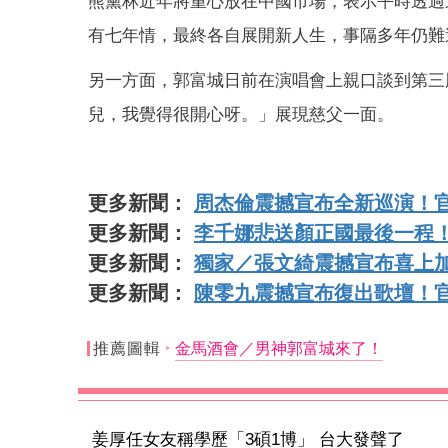
熊黛林近年將重心放在中國市場，表示平時透過
有七年情，最終各自展開新人生，事隔多年仍難
另一方面，郭富城日前在演唱會上親口談到第三
兒，我覺得很開心呀。」展現慈父一面。
更多新聞：
周杰倫震撼宣布全新巡演！官
更多新聞：
李千娜悲送顏正國最後一程
更多新聞：
獨家／張文綺震撼宣布喜上
更多新聞：
陳零九震撼宣布復出歌壇！
推薦圖輯
金馬酒會／男神郭富城來了！
姜厚任女友稱學歷「3碩1博」 台大發聲了