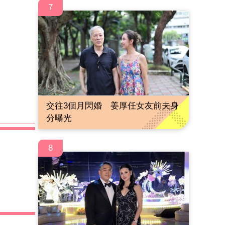
7
交往3個月閃婚 姜厚任女友前夫身
分曝光
8