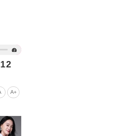
12
A
A+