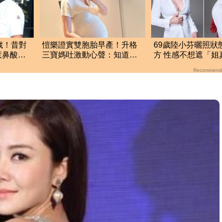
歲！昔對
愷樂證實雙胞胎早產！升格
69歲陸小芬曬照狀
惹鼻酸：
三寶媽吐激動心聲：知道你
方 性感不想遮「姐
們很努力
辣」
Recommend