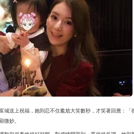
富城送上祝福，她則忍不住尷尬大笑數秒，才笑著回應：「
顯微妙。