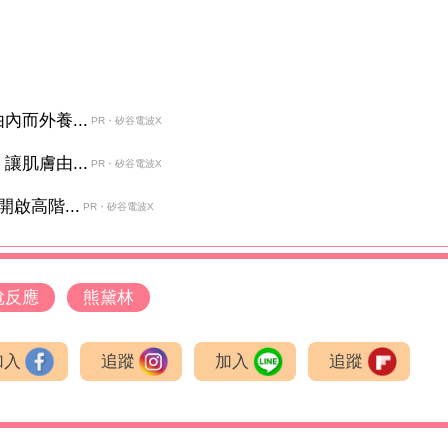
而外養...
PR・矽谷電波X
肌膚由...
PR・矽谷電波X
啟高階...
PR・矽谷電波X
尬反應
熊黛林
加入
追蹤
加入
追蹤