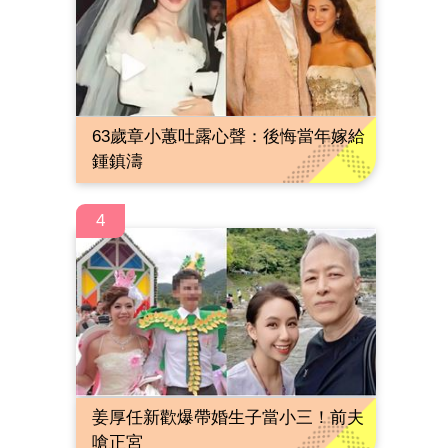
63歲章小蕙吐露心聲：後悔當年嫁給
鍾鎮濤
4
姜厚任新歡爆帶婚生子當小三！前夫
嗆正宮