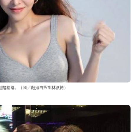
題超尷尬。（圖／翻攝自熊黛林微博）