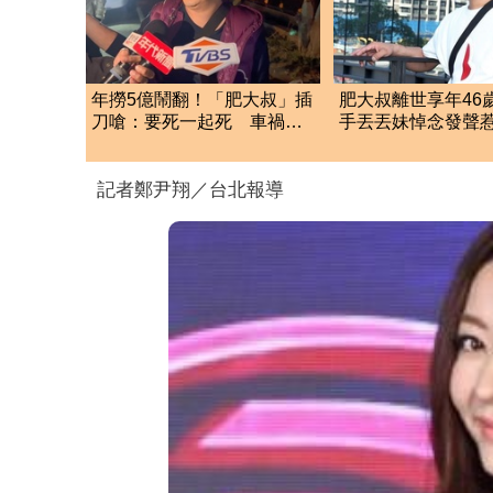
年撈5億鬧翻！「肥大叔」插
肥大叔離世享年46
刀嗆：要死一起死 車禍
手丟丟妹悼念發聲
「肉眼酒測」惹怒網
輝哥一路好走
記者鄭尹翔／台北報導