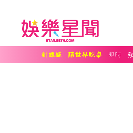
針線緣
請世界吃桌
即時