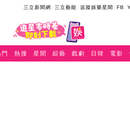
三立新聞網
三立藝能
追蹤娛樂星聞
FB
熱門
熱搜
星聞
綜藝
戲劇
日韓
電影