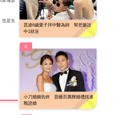
郭富城曾
』也是女
昆凌8歲愛子拜中醫為師 幫把脈說
中1狀況
6
小刀婚姻告終 昔砸百萬辦婚禮找連
戰證婚