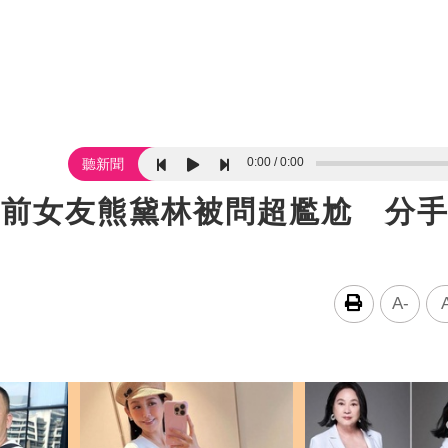
0:00
0:00
聽新聞
前女友熊黛林被問超尷尬 分手
A-