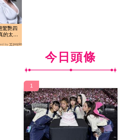
態驚艷四
真的太
ed by
今日頭條
1