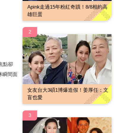
Apink走過15年粉紅奇蹟！8/8相約高
雄巨蛋
2
焦點卻
林瞬間面
女友台大3碩1博爆造假！姜厚任：文
盲也愛
3