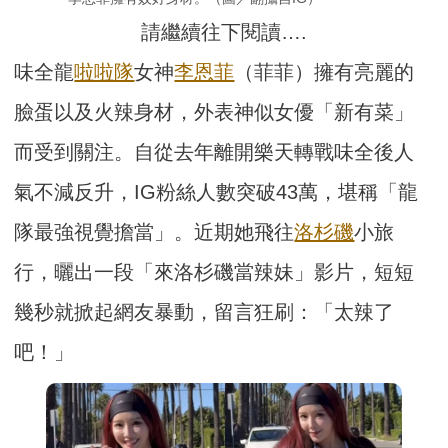
請繼續往下閱讀….
味全龍
啦啦隊
女神
李恩菲
（菲菲）擁有亮麗的
臉蛋以及火辣身材，外表神似女優「新有菜」
而受到關注。自從去年離開樂天轉戰味全後人
氣不減反升，IG粉絲人數突破43萬，堪稱「龍
隊最強視覺擔當」。近期她飛往
洛杉磯
小旅
行，曬出一段「來洛杉磯當辣妹」影片，短短
幾秒就掀起網友暴動，留言狂刷：「太辣了
吧！」