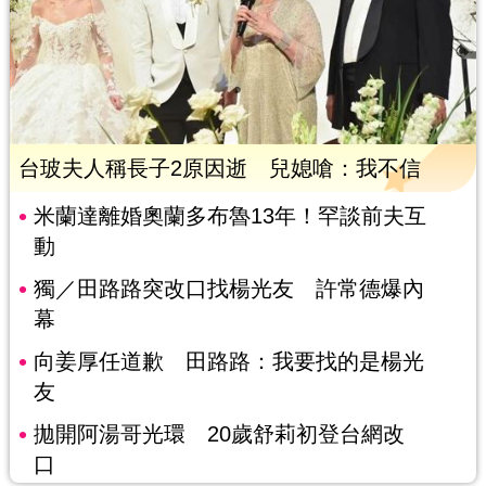
台玻夫人稱長子2原因逝 兒媳嗆：我不信
米蘭達離婚奧蘭多布魯13年！罕談前夫互
動
獨／田路路突改口找楊光友 許常德爆內
幕
向姜厚任道歉 田路路：我要找的是楊光
友
拋開阿湯哥光環 20歲舒莉初登台網改
口