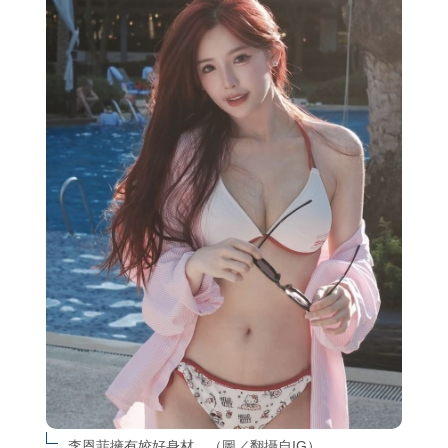
李恩菲擁有姣好身材。（圖／翻攝自IG）