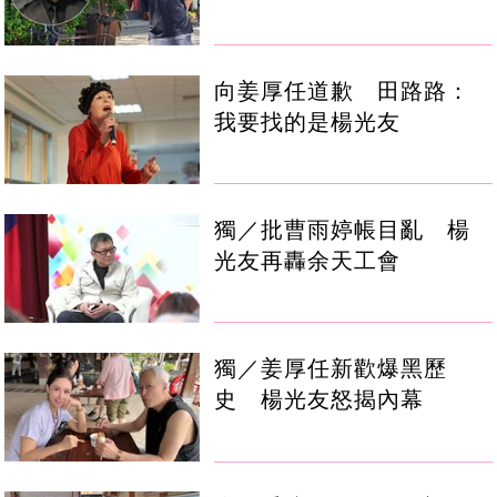
向姜厚任道歉 田路路：
我要找的是楊光友
獨／批曹雨婷帳目亂 楊
光友再轟余天工會
獨／姜厚任新歡爆黑歷
史 楊光友怒揭內幕