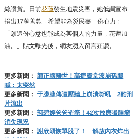
絲讚賞。日前
花蓮
發生地震災害，她低調宣布
捐出17萬善款，希望能為災民盡一份心力：
「願這份心意也能成為某個人的力量，花蓮加
油。」貼文曝光後，網友湧入留言狂讚。
更多新聞：
顏正國離世！高捷靈堂淚崩孫鵬
喊：太突然
更多新聞：
于朦朧傳遭壓牆上崩潰嘶吼 2酷刑
片流出
更多新聞：
郭碧婷爸爸罹癌！42次放療曝腫瘤
消失現況
更多新聞：
謝欣穎恢單脫了！ 解放內衣炸出