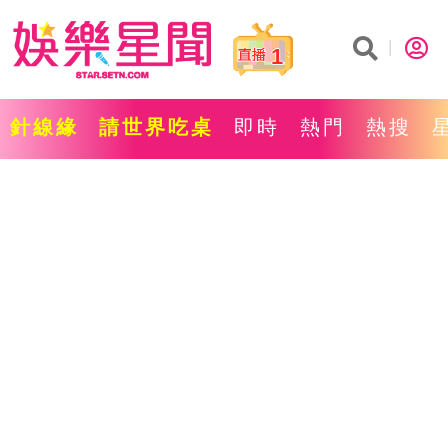
1
針線緣
請世界吃桌
即時
熱門
熱搜