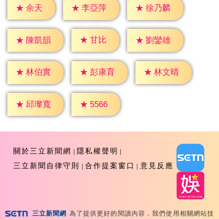
★
余天
★
李亞萍
★
徐乃麟
★
甘比
★
陳凱韻
★
劉鑾雄
★
林伯實
★
彭康育
★
林文晴
★
5566
★
邱瓈寬
關於三立新聞網
隱私權聲明
三立新聞自律守則
合作提案窗口
意見反應
三立新聞網
為了提供更好的閱讀內容，我們使用相關網站技