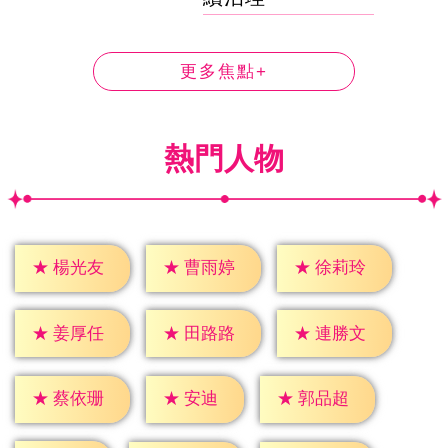
更多焦點+
熱門人物
★
楊光友
★
曹雨婷
★
徐莉玲
★
姜厚任
★
田路路
★
連勝文
★
安迪
★
蔡依珊
★
郭品超