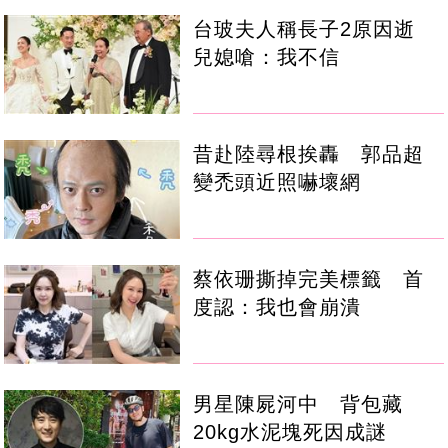
台玻夫人稱長子2原因逝
兒媳嗆：我不信
昔赴陸尋根挨轟 郭品超
變禿頭近照嚇壞網
蔡依珊撕掉完美標籤 首
度認：我也會崩潰
男星陳屍河中 背包藏
20kg水泥塊死因成謎