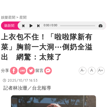
娛樂星聞
星聞
0:00
0:00
聽新聞
上衣包不住！「啦啦隊新有
菜」胸前一大洞⋯倒奶全溢
出 網驚：太辣了
A-
A
A+
分享
留言
2025/10/17 16:53
記者林汝珊／台北報導