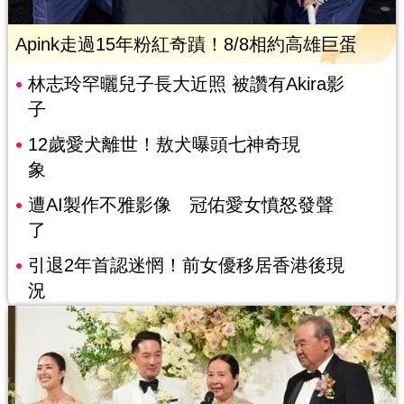
Apink走過15年粉紅奇蹟！8/8相約高雄巨蛋
林志玲罕曬兒子長大近照 被讚有Akira影
子
12歲愛犬離世！敖犬曝頭七神奇現
象
遭AI製作不雅影像 冠佑愛女憤怒發聲
了
引退2年首認迷惘！前女優移居香港後現
況