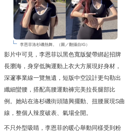
李恩菲洛杉磯熱舞。（圖／翻攝自IG）
影片中可見，李恩菲以黑色寬版髮帶綁起招牌
長瀏海，身穿低胸運動上衣大方展現好身材，
深邃事業線一覽無遺，短版中空設計更勾勒出
纖細蠻腰，搭配高腰運動褲完美拉長腿部比
例。她站在洛杉磯街頭隨興擺動、扭腰展現S曲
線，整個人辣度破表、氣場全開。
不只外型吸睛，李恩菲的暖心舉動同樣受到粉