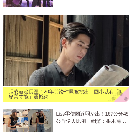
張凌赫沒長歪！20年前證件照被挖出 國小就有「1
專業才能」震撼網
Lisa零修圖近照流出！167公分45
公斤逆天比例 網驚：根本薄到
快消失