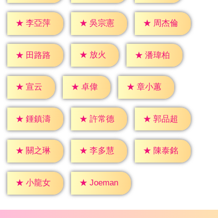
★
李亞萍
★
吳宗憲
★
周杰倫
★
放火
★
田路路
★
潘瑋柏
★
宣云
★
卓偉
★
章小蕙
★
鍾鎮濤
★
許常德
★
郭品超
★
關之琳
★
李多慧
★
陳泰銘
★
小龍女
★
Joeman