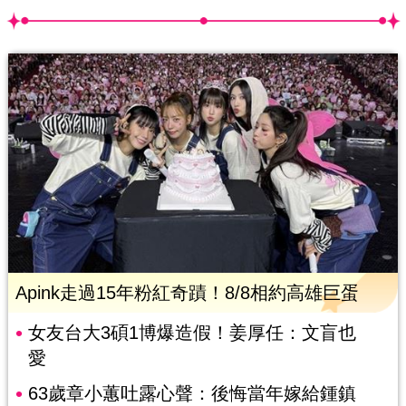
Apink走過15年粉紅奇蹟！8/8相約高雄巨蛋
女友台大3碩1博爆造假！姜厚任：文盲也
愛
63歲章小蕙吐露心聲：後悔當年嫁給鍾鎮