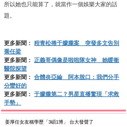
所以她也只能算了，就當作一個娛樂大家的話
題。
更多新聞：
程青松捲于朦朧案 突發多文告別
喬任梁
更多新聞：
正義哥偶像是啦啦隊女神 她暖衝
醫院探望
更多新聞：
合體炎亞綸 阿本脫口：我們分手
分蠻好的
更多新聞：
于朦朧第二？男星直播驚現「求救
手勢」
姜厚任女友稱學歷「3碩1博」 台大發聲了