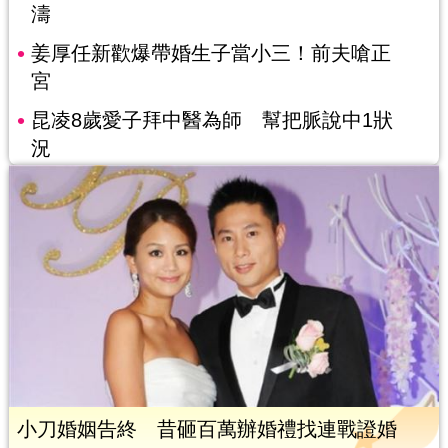
濤
姜厚任新歡爆帶婚生子當小三！前夫嗆正
宮
昆凌8歲愛子拜中醫為師 幫把脈說中1狀
況
小刀婚姻告終 昔砸百萬辦婚禮找連戰證婚