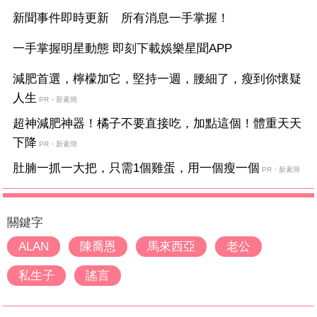
新聞事件即時更新 所有消息一手掌握！
一手掌握明星動態 即刻下載娛樂星聞APP
減肥首選，檸檬加它，堅持一週，腰細了，瘦到你懷疑
人生
PR・新素簡
超神減肥神器！橘子不要直接吃，加點這個！體重天天
下降
PR・新素簡
肚腩一抓一大把，只需1個雞蛋，用一個瘦一個
PR・新素簡
關鍵字
ALAN
陳喬恩
馬來西亞
老公
私生子
謠言