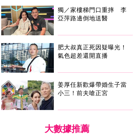
獨／家樓梯門口重摔 李
亞萍路邊倒地送醫
肥大叔真正死因疑曝光！
氣色超差還開直播
姜厚任新歡爆帶婚生子當
小三！前夫嗆正宮
大數據推薦