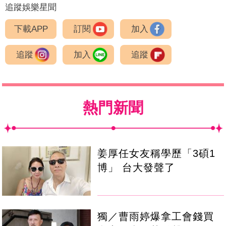
追蹤娛樂星聞
下載APP
訂閱
加入
追蹤
加入
追蹤
熱門新聞
姜厚任女友稱學歷「3碩1
博」 台大發聲了
獨／曹雨婷爆拿工會錢買