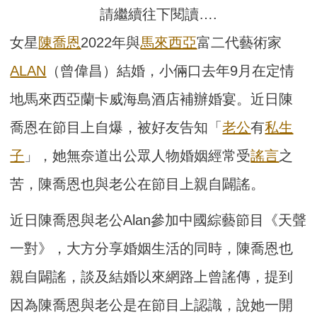
請繼續往下閱讀….
女星
陳喬恩
2022年與
馬來西亞
富二代藝術家
ALAN
（曾偉昌）結婚，小倆口去年9月在定情
地馬來西亞蘭卡威海島酒店補辦婚宴。近日陳
喬恩在節目上自爆，被好友告知「
老公
有
私生
子
」，她無奈道出公眾人物婚姻經常受
謠言
之
苦，陳喬恩也與老公在節目上親自闢謠。
近日陳喬恩與老公Alan參加中國綜藝節目《天聲
一對》，大方分享婚姻生活的同時，陳喬恩也
親自闢謠，談及結婚以來網路上曾謠傳，提到
因為陳喬恩與老公是在節目上認識，說她一開