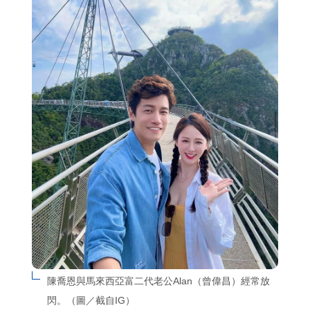
陳喬恩與馬來西亞富二代老公Alan（曾偉昌）經常放
閃。（圖／截自IG）