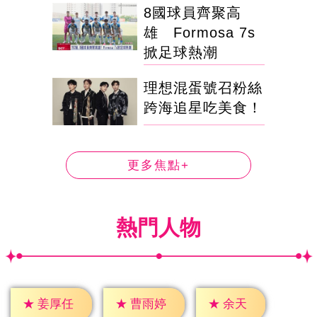
8國球員齊聚高
雄 Formosa 7s
掀足球熱潮
理想混蛋號召粉絲
跨海追星吃美食！
更多焦點+
熱門人物
★
余天
★
姜厚任
★
曹雨婷