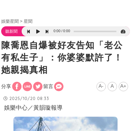
娛樂星聞
星聞
0:00
0:00
聽新聞
陳喬恩自爆被好友告知「老公
有私生子」：你婆婆默許了！
她親揭真相
A-
A
A+
分享
留言
2025/10/20 08:33
娛樂中心／黃韻璇報導