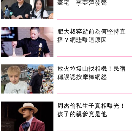
豪宅 李亞萍發聲
肥大叔猝逝前為何堅持直
播？網悲曝這原因
放火垃圾山找相機！民宿
稱誤認按摩棒網怒
周杰倫私生子真相曝光！
孩子的親爹竟是他