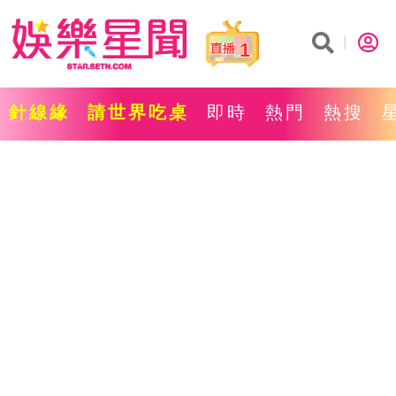
1
針線緣
請世界吃桌
即時
熱門
熱搜