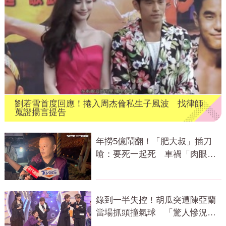
劉若雪首度回應！捲入周杰倫私生子風波 找律師
蒐證揚言提告
年撈5億鬧翻！「肥大叔」插刀
嗆：要死一起死 車禍「肉眼酒
測」惹怒網
錄到一半失控！胡瓜突遭陳亞蘭
當場抓頭撞氣球 「驚人慘況」
曝光