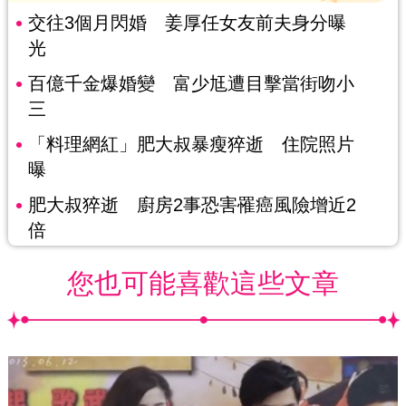
交往3個月閃婚 姜厚任女友前夫身分曝
光
百億千金爆婚變 富少尪遭目擊當街吻小
三
「料理網紅」肥大叔暴瘦猝逝 住院照片
曝
肥大叔猝逝 廚房2事恐害罹癌風險增近2
倍
您也可能喜歡這些文章