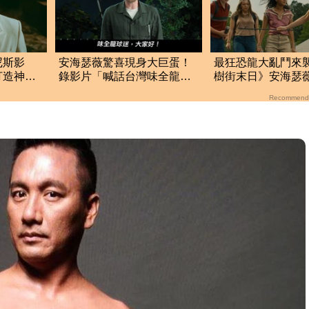
尼斯影
安海瑟薇驚喜現身大巨蛋！
最狂恐龍大亂鬥來
打造神
錄影片「喊話台灣味全龍
樹街末日》安海瑟
做到了
迷」 超大咖男星也在
前 力戰群龍亂舞
Recommend