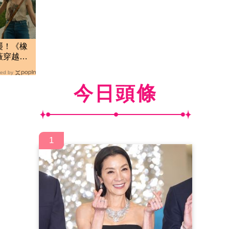
襲！《橡
薇穿越史
ed by
今日頭條
1