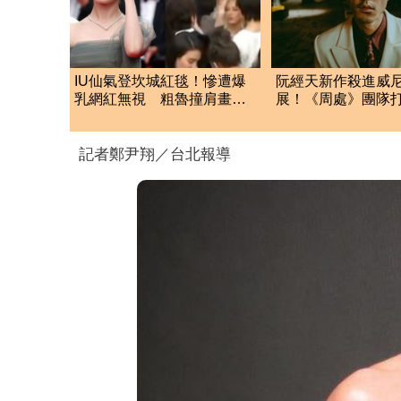
IU仙氣登坎城紅毯！慘遭爆
阮經天新作殺進威
乳網紅無視 粗魯撞肩畫面
展！《周處》團隊
曝光
片 他嗨喊：我們
記者鄭尹翔／台北報導