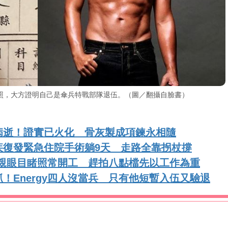
照，大方證明自己是傘兵特戰部隊退伍。（圖／翻攝自臉書）
病逝！證實已火化 骨灰製成項鍊永相隨
疾復發緊急住院手術躺9天 走路全靠拐杖撐
老婆親眼目睹照常開工 趕拍八點檔先以工作為重
！Energy四人沒當兵 只有他短暫入伍又驗退