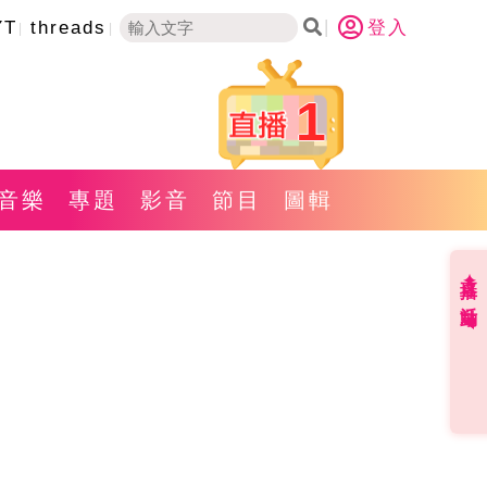
YT
threads
登入
1
音樂
專題
影音
節目
圖輯
直播✦活動