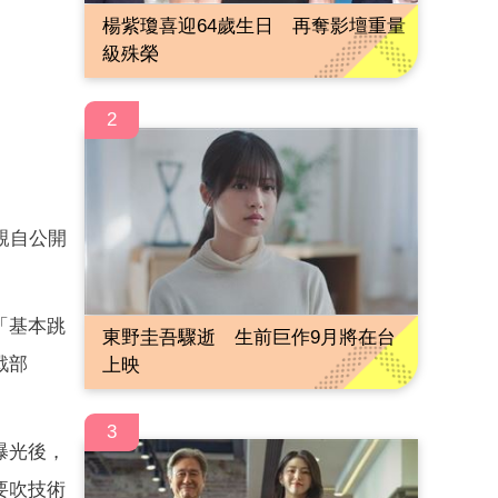
楊紫瓊喜迎64歲生日 再奪影壇重量
級殊榮
2
親自公開
「基本跳
東野圭吾驟逝 生前巨作9月將在台
戰部
上映
3
曝光後，
要吹技術