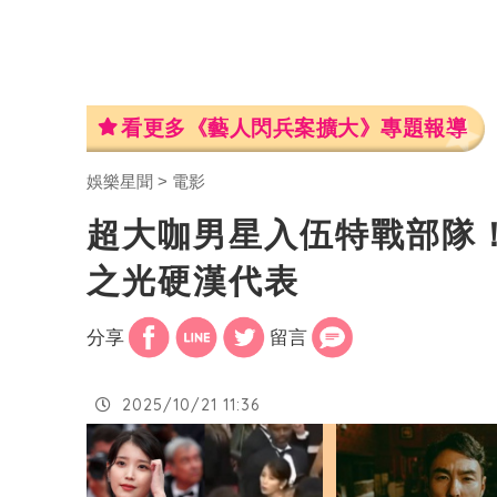
看更多《藝人閃兵案擴大》專題報導
娛樂星聞
電影
超大咖男星入伍特戰部隊
之光硬漢代表
分享
留言
2025/10/21 11:36