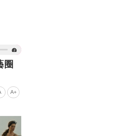
藝圈
A
A+