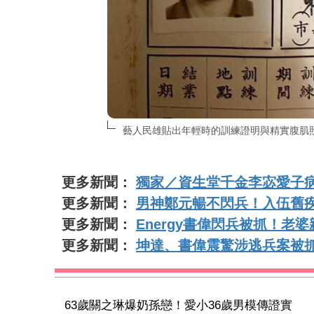
藝人民雄貼出年輕時的訓練證明與精實腹肌
更多新聞：
獨家／資生堂千金李宓愛子
更多新聞：
男神鄭元暢不閃兵！入伍舊
更多新聞：
Energy書偉閃兵被抓！
更多新聞：
坤達、書偉震驚涉逃兵案被抓
63歲關之琳爆奶孫戀！愛小36歲男模傳證實