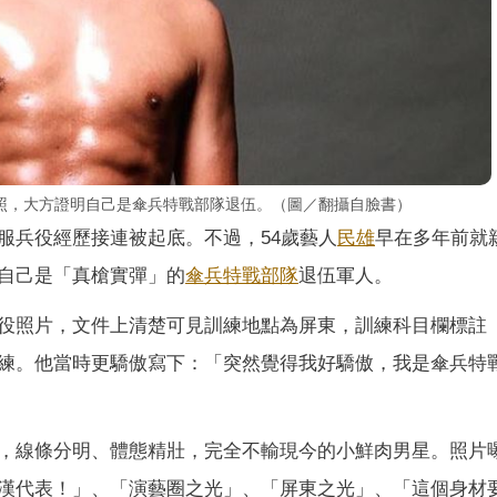
照，大方證明自己是傘兵特戰部隊退伍。（圖／翻攝自臉書）
服兵役經歷接連被起底。不過，54歲藝人
民雄
早在多年前就
自己是「真槍實彈」的
傘兵特戰部隊
退伍軍人。
役照片，文件上清楚可見訓練地點為屏東，訓練科目欄標註
練。他當時更驕傲寫下：「突然覺得我好驕傲，我是傘兵特
，線條分明、體態精壯，完全不輸現今的小鮮肉男星。照片
漢代表！」、「演藝圈之光」、「屏東之光」、「這個身材