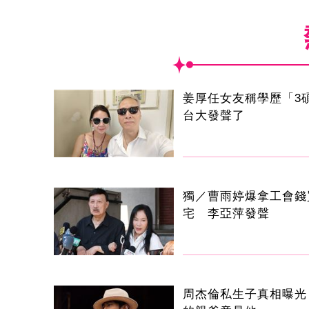
姜厚任女友稱學歷「3
台大發聲了
獨／曹雨婷爆拿工會錢
宅 李亞萍發聲
周杰倫私生子真相曝光