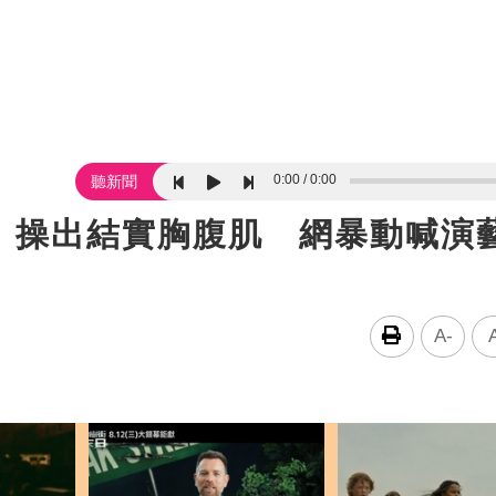
0:00
0:00
聽新聞
！操出結實胸腹肌 網暴動喊演
A-