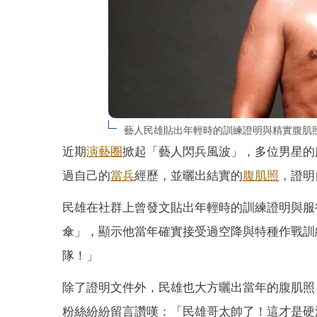
藝人民雄貼出年輕時的訓練證明與精實腹肌
近期
演藝圈
掀起「藝人閃兵風波」，多位男星的
過自己的
當兵
經歷，並曬出結實的
腹肌照
，證明
民雄在社群上曾發文貼出年輕時的訓練證明與服
傘」，顯示他當年確實接受過空降與特種作戰訓
隊！」
除了證明文件外，民雄也大方曬出當年的腹肌照
粉絲紛紛留言讚嘆：「民雄哥太帥了！這才是硬