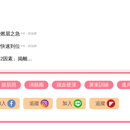
決燃眉之急
PR・易借網
金快速到位
PR・易借網
因素」揭離...
腹肌照
演藝圈
鐵血硬漢
屏東訓練
逃
加入
追蹤
加入
追蹤