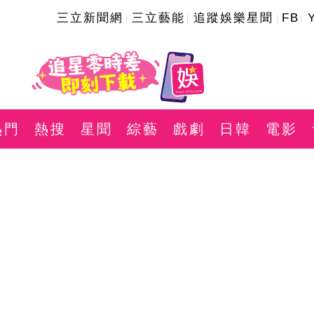
三立新聞網
三立藝能
追蹤娛樂星聞
FB
熱門
熱搜
星聞
綜藝
戲劇
日韓
電影