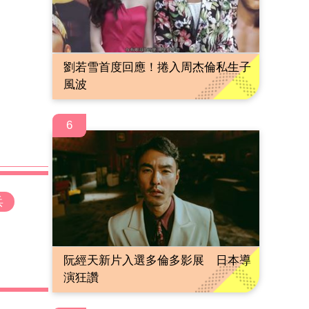
劉若雪首度回應！捲入周杰倫私生子
風波
6
兵
阮經天新片入選多倫多影展 日本導
演狂讚