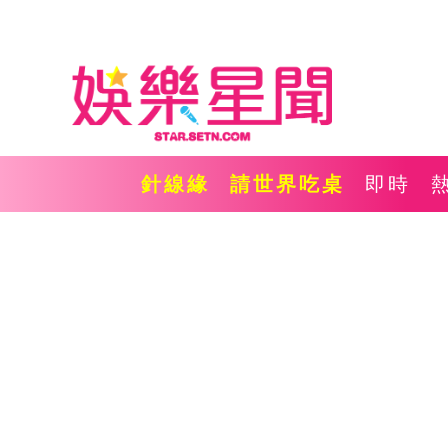
針線緣
請世界吃桌
即時