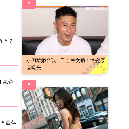
7
直播？
小刀離婚台玻二千金林文晴！情變原
因曝光
！氣色
8
 李亞萍