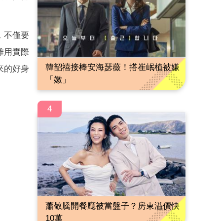
，不僅要
雄用實際
韓韶禧接棒安海瑟薇！搭崔岷植被嫌
來的好身
「嫩」
4
蕭敬騰開餐廳被當盤子？房東溢價快
10萬