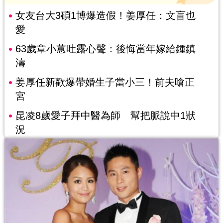
女友台大3碩1博爆造假！姜厚任：文盲也
愛
63歲章小蕙吐露心聲：後悔當年嫁給鍾鎮
濤
姜厚任新歡爆帶婚生子當小三！前夫嗆正
宮
昆凌8歲愛子拜中醫為師 幫把脈說中1狀
況