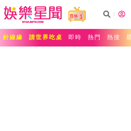
1
針線緣
請世界吃桌
即時
熱門
熱搜