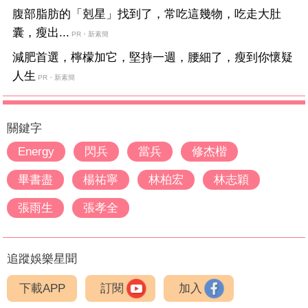
腹部脂肪的「剋星」找到了，常吃這幾物，吃走大肚
囊，瘦出...
PR・新素簡
減肥首選，檸檬加它，堅持一週，腰細了，瘦到你懷疑
人生
PR・新素簡
關鍵字
Energy
閃兵
當兵
修杰楷
畢書盡
楊祐寧
林柏宏
林志穎
張雨生
張孝全
追蹤娛樂星聞
下載APP
訂閱
加入