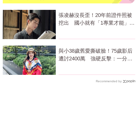
張凌赫沒長歪！20年前證件照被
挖出 國小就有「1專業才能」震
撼網
與小38歲舊愛撕破臉！75歲影后
遭討2400萬 強硬反擊：一分都
不給
Recommended by