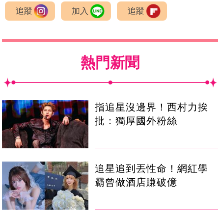
追蹤
加入
追蹤
熱門新聞
指追星沒邊界！西村力挨
批：獨厚國外粉絲
追星追到丟性命！網紅學
霸曾做酒店賺破億