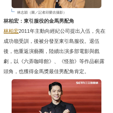
林志穎（圖／記者邱榮吉攝影）
林柏宏：東引服役的金馬男配角
林柏宏
2011年主動向經紀公司提出入伍，先在
成功嶺受訓，後被分發至東引島服役。退伍
後，他重返演藝圈，陸續出演多部電影與戲
劇，以《六弄咖啡館》、《怪胎》等作品嶄露
頭角，也獲得金馬獎最佳男配角肯定。