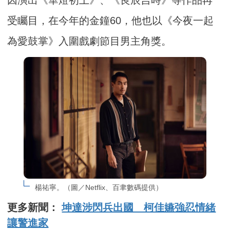
受矚目，在今年的金鐘60，他也以《今夜一起
為愛鼓掌》入圍戲劇節目男主角獎。
楊祐寧。（圖／Netflix、百聿數碼提供）
更多新聞：
坤達涉閃兵出國 柯佳嬿強忍情緒
讓警進家