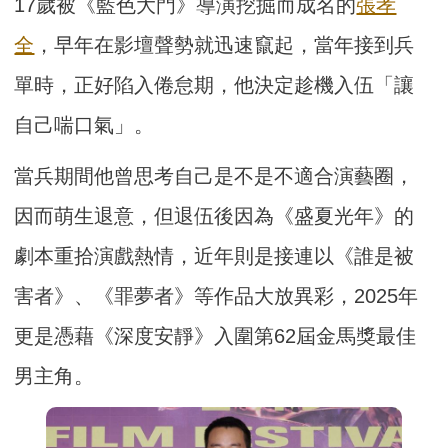
17歲被《藍色大門》導演挖掘而成名的
張孝
全
，早年在影壇聲勢就迅速竄起，當年接到兵
單時，正好陷入倦怠期，他決定趁機入伍「讓
自己喘口氣」。
當兵期間他曾思考自己是不是不適合演藝圈，
因而萌生退意，但退伍後因為《盛夏光年》的
劇本重拾演戲熱情，近年則是接連以《誰是被
害者》、《罪夢者》等作品大放異彩，2025年
更是憑藉《深度安靜》入圍第62屆金馬獎最佳
男主角。