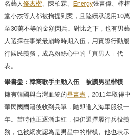
名藝人
修杰楷
、陳柏霖、
Energy
張書偉、棒棒
堂小杰等人都被拘提到案，且陸續承認用10萬
至30萬不等的金額閃兵。對比之下，也有男藝
人選擇在事業最巔峰時期入伍，用實際行動履
行國民義務，成為粉絲心中的「真男人」代
表。
畢書盡：韓裔歌手主動入伍 被讚男星楷模
擁有韓國與台灣血統的
畢書盡
，2011年取得中
華民國國籍後收到兵單，隨即進入海軍服役一
年。當時他正逐漸走紅，但仍選擇履行兵役義
務，也被網友認為是男星中的楷模。他也表示