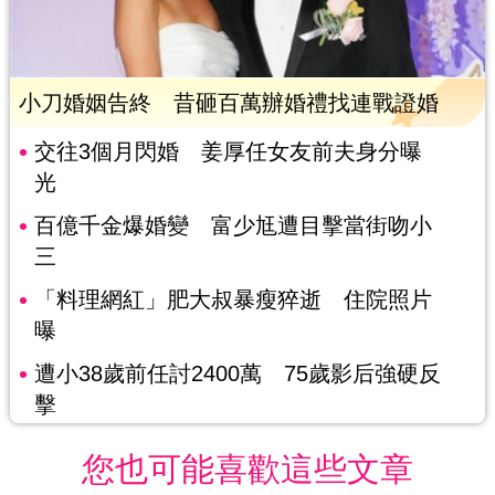
小刀婚姻告終 昔砸百萬辦婚禮找連戰證婚
交往3個月閃婚 姜厚任女友前夫身分曝
光
百億千金爆婚變 富少尪遭目擊當街吻小
三
「料理網紅」肥大叔暴瘦猝逝 住院照片
曝
遭小38歲前任討2400萬 75歲影后強硬反
擊
您也可能喜歡這些文章