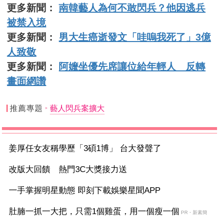
更多新聞：
南韓藝人為何不敢閃兵？他因逃兵
被禁入境
更多新聞：
男大生癌逝發文「哇嗚我死了」3億
人致敬
更多新聞：
阿嬤坐優先席讓位給年輕人 反轉
畫面網讚
推薦專題
藝人閃兵案擴大
姜厚任女友稱學歷「3碩1博」 台大發聲了
改版大回饋 熱門3C大獎接力送
一手掌握明星動態 即刻下載娛樂星聞APP
肚腩一抓一大把，只需1個雞蛋，用一個瘦一個
PR・新素簡