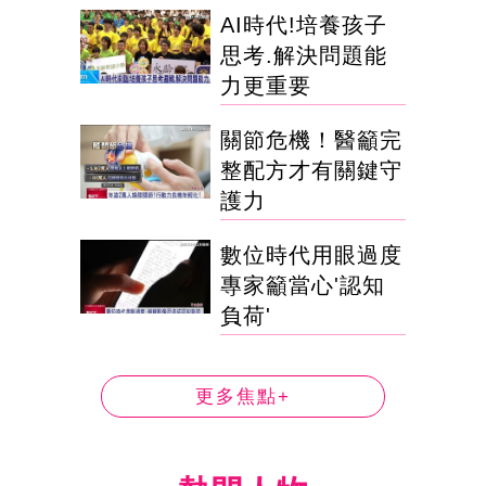
AI時代!培養孩子
思考.解決問題能
力更重要
關節危機！醫籲完
整配方才有關鍵守
護力
數位時代用眼過度
專家籲當心'認知
負荷'
更多焦點+