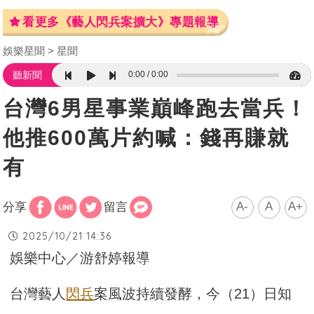
看更多《藝人閃兵案擴大》專題報導
娛樂星聞
星聞
0:00
0:00
聽新聞
台灣6男星事業巔峰跑去當兵！
他推600萬片約喊：錢再賺就
有
A-
A
A+
分享
留言
2025/10/21 14:36
娛樂中心／游舒婷報導
台灣藝人
閃兵
案風波持續發酵，今（21）日知