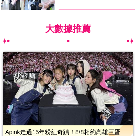
大數據推薦
Apink走過15年粉紅奇蹟！8/8相約高雄巨蛋