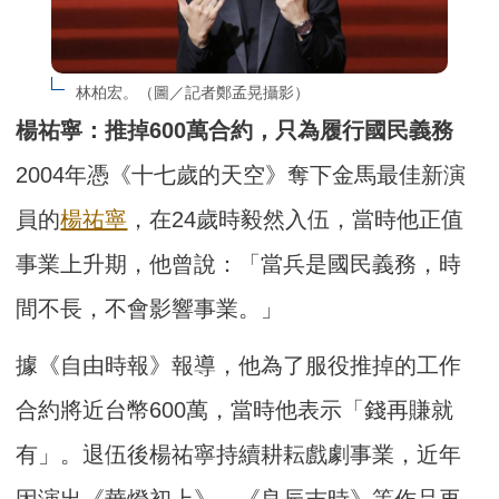
林柏宏。（圖／記者鄭孟晃攝影）
楊祐寧：推掉600萬合約，只為履行國民義務
2004年憑《十七歲的天空》奪下金馬最佳新演
員的
楊祐寧
，在24歲時毅然入伍，當時他正值
事業上升期，他曾說：「當兵是國民義務，時
間不長，不會影響事業。」
據《自由時報》報導，他為了服役推掉的工作
合約將近台幣600萬，當時他表示「錢再賺就
有」。退伍後楊祐寧持續耕耘戲劇事業，近年
因演出《華燈初上》、《良辰吉時》等作品再