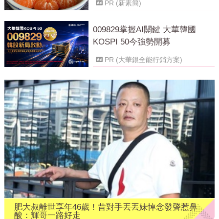
PR (新素簡)
009829掌握AI關鍵 大華韓國
KOSPI 50今強勢開募
PR (大華銀全能行銷方案)
肥大叔離世享年46歲！昔對手丟丟妹悼念發聲惹鼻
酸：輝哥一路好走