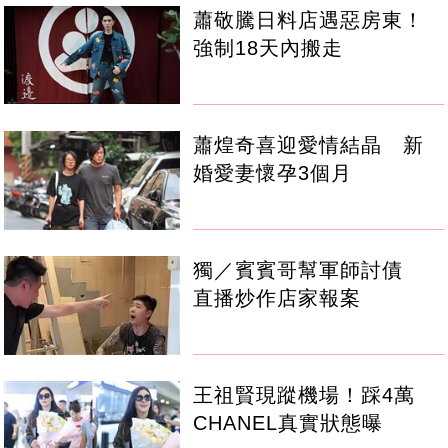
蕭敬騰日料店遇惡房東！
強制18天內搬走
蕭煌奇喜迎愛情結晶 新
婚愛妻懷孕3個月
獨／賓賓哥幫軍師討債
直播炒作店家報案
王祖賢現蹤機場！踩4萬
CHANEL真實狀態曝