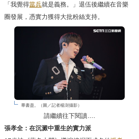
「我覺得
當兵
就是義務。」退伍後繼續在音樂
圈發展，憑實力獲得大批粉絲支持。
畢書盡。（圖／記者楊澍攝影）
請繼續往下閱讀….
張孝全：在沉澱中重生的實力派