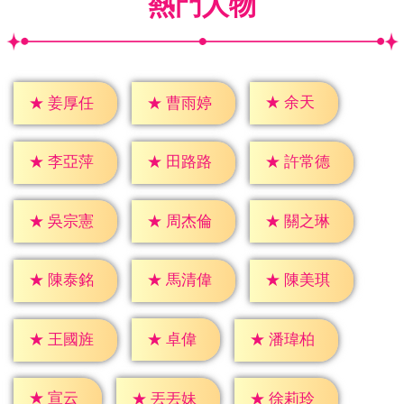
熱門人物
★
余天
★
姜厚任
★
曹雨婷
★
李亞萍
★
田路路
★
許常德
★
吳宗憲
★
周杰倫
★
關之琳
★
陳泰銘
★
馬清偉
★
陳美琪
★
卓偉
★
王國旌
★
潘瑋柏
★
宣云
★
丟丟妹
★
徐莉玲