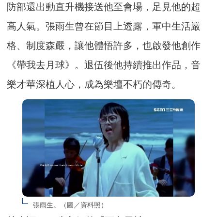
防部還出動直升機接送他至會場，足見他的超
高人氣。張雨生曾在節目上透露，軍中生活嚴
格、制度森嚴，讓他體悟許多，也啟發他創作
《帶我去月球》。退伍後他持續推出作品，音
樂才華深植人心，成為樂壇不朽的傳奇。
張雨生。（圖／資料照）