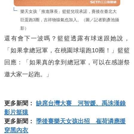
樂天女孩「推進隊長」籃籃兌現承諾，賽後在臺北大
巨蛋跑3圈，吉祥物猿氣也加入。（圖／記者劉彥池攝
影）
還有會下一波嗎？籃籃透露有球迷跟她說，
「如果拿總冠軍，在桃園球場跑10圈！」籃籃
回應：「如果真的拿到總冠軍，可以在感謝祭
邀大家一起跑。」
更多新聞：
缺席台灣大賽 河智媛、禹洙漢錄
影片挺猿
更多新聞：
季後賽樂天女孩出招 崔荷潾應援
穿黑內衣