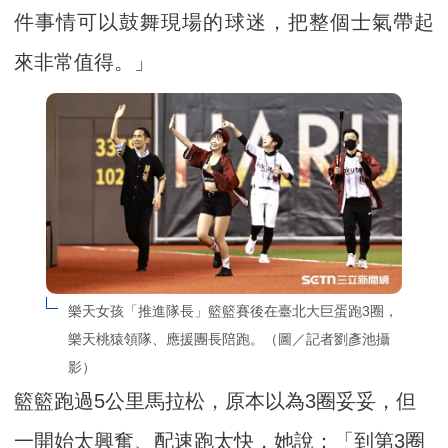
件事情可以鼓舞現場的球迷，把整個士氣帶起
來非常值得。」
樂天女孩「推進隊長」籃籃賽後在臺北大巨蛋跑3圈，
樂天桃猿領隊、應援團長陪跑。（圖／記者劉彥池攝
影）
籃籃跑過5公里馬拉松，原本以為3圈妥妥，但
一開始太興奮、配速跑太快，她說：「到第3圈