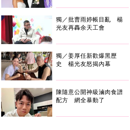
獨／批曹雨婷帳目亂 楊
光友再轟余天工會
獨／姜厚任新歡爆黑歷
史 楊光友怒揭內幕
陳隨意公開神級滷肉食譜
配方 網全暴動了