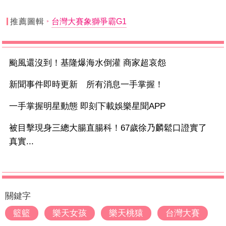
推薦圖輯
台灣大賽象獅爭霸G1
颱風還沒到！基隆爆海水倒灌 商家超哀怨
新聞事件即時更新 所有消息一手掌握！
一手掌握明星動態 即刻下載娛樂星聞APP
被目擊現身三總大腸直腸科！67歲徐乃麟鬆口證實了
真實...
關鍵字
籃籃
樂天女孩
樂天桃猿
台灣大賽