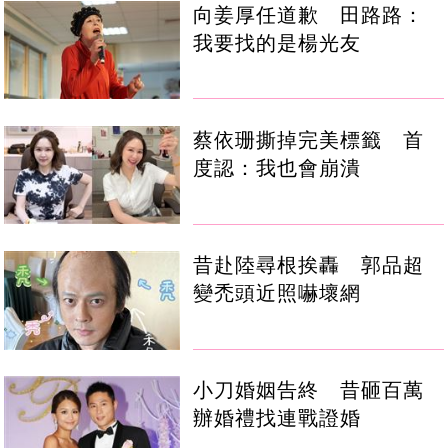
向姜厚任道歉 田路路：
我要找的是楊光友
蔡依珊撕掉完美標籤 首
度認：我也會崩潰
昔赴陸尋根挨轟 郭品超
變禿頭近照嚇壞網
小刀婚姻告終 昔砸百萬
辦婚禮找連戰證婚