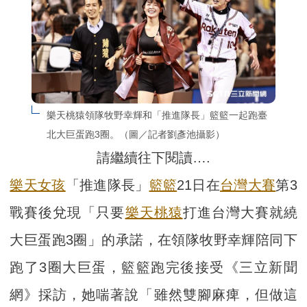
樂天桃猿領隊牧野幸輝和「推進隊長」籃籃一起跑臺
北大巨蛋跑3圈。（圖／記者劉彥池攝影）
請繼續往下閱讀….
樂天女孩
「推進隊長」
籃籃
21日在
台灣大賽
第3
戰賽後兌現「只要
樂天桃猿
打進台灣大賽就繞
大巨蛋跑3圈」的承諾，在領隊牧野幸輝陪同下
跑了3圈大巨蛋，籃籃跑完後接受《三立新聞
網》採訪，她喘著說「雖然雙腳麻痺，但做這