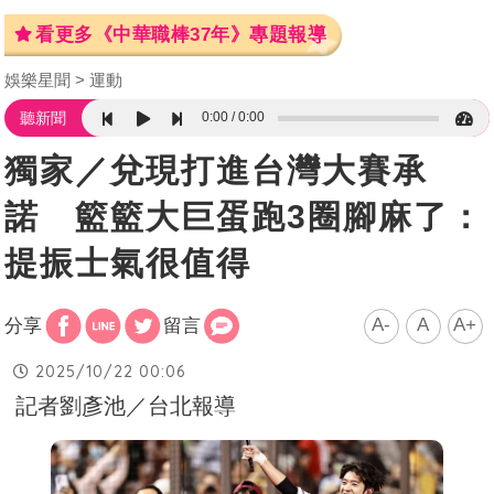
看更多《中華職棒37年》專題報導
娛樂星聞
運動
0:00
0:00
聽新聞
獨家／兌現打進台灣大賽承
諾 籃籃大巨蛋跑3圈腳麻了：
提振士氣很值得
A-
A
A+
分享
留言
2025/10/22 00:06
記者劉彥池／台北報導