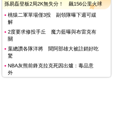
孫易磊登板2局2K無失分！ 飆156公里火球
桃猿二軍單場僅3投 副領隊曝下週可緩
解
2度要求修投手丘 魔力藍曝與布雷克有
關
葉總讚各隊洋將 聞阿部雄大被註銷好吃
驚
NBA灰熊前鋒克拉克死因出爐：毒品意
外