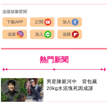
追蹤娛樂星聞
下載APP
訂閱
加入
追蹤
加入
追蹤
熱門新聞
男星陳屍河中 背包藏
20kg水泥塊死因成謎