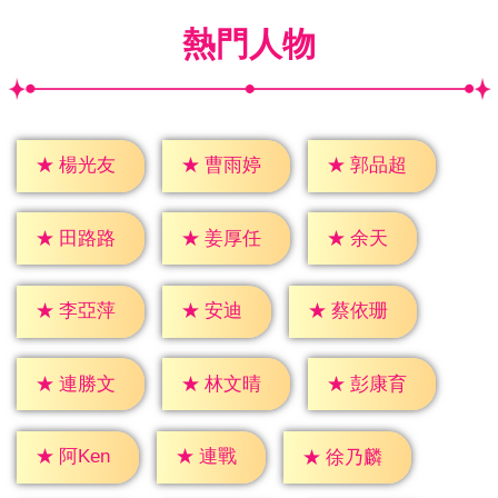
熱門人物
★
楊光友
★
曹雨婷
★
郭品超
★
余天
★
田路路
★
姜厚任
★
安迪
★
李亞萍
★
蔡依珊
★
連勝文
★
林文晴
★
彭康育
★
連戰
★
阿Ken
★
徐乃麟