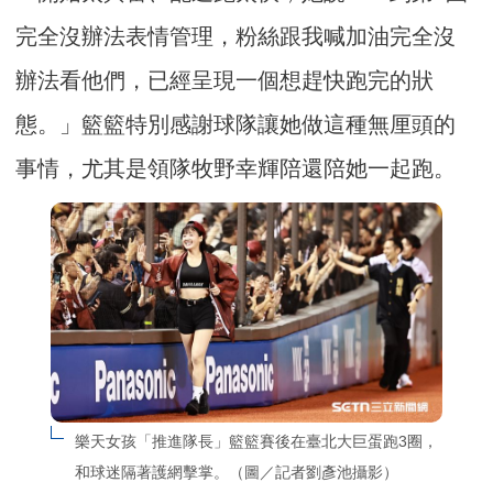
完全沒辦法表情管理，粉絲跟我喊加油完全沒
辦法看他們，已經呈現一個想趕快跑完的狀
態。」籃籃特別感謝球隊讓她做這種無厘頭的
事情，尤其是領隊牧野幸輝陪還陪她一起跑。
樂天女孩「推進隊長」籃籃賽後在臺北大巨蛋跑3圈，
和球迷隔著護網擊掌。（圖／記者劉彥池攝影）