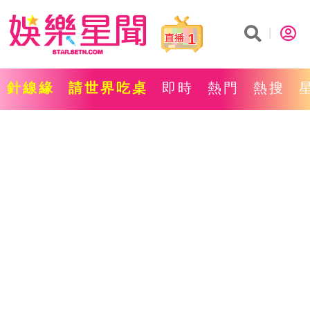
1
針線緣
請世界吃桌
即時
熱門
熱搜