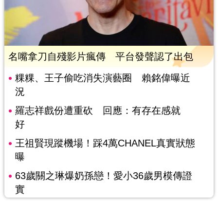
名嘴拿刀自殘影片瘋傳 平台發聲認了出包
粿粿、王子偷吃消失演藝圈 賴銘偉曝近
況
羅志祥戲份遭重砍 回應：有存在感就
好
王祖賢現蹤機場！踩4萬CHANEL真實狀態
曝
63歲關之琳爆奶孫戀！愛小36歲男模傳證
實