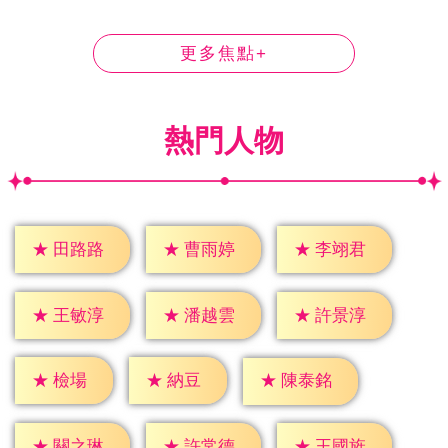
更多焦點+
熱門人物
★
田路路
★
曹雨婷
★
李翊君
★
王敏淳
★
潘越雲
★
許景淳
★
檢場
★
納豆
★
陳泰銘
★
關之琳
★
許常德
★
王國旌