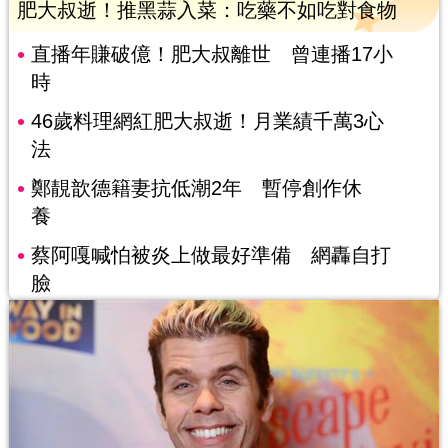
肥大叔逝！推黑蒜入菜：吃藥不如吃對食物
直播年賺破億！肥大叔離世 曾連播17小
時
46歲料理網紅肥大叔逝！月業績千萬3心
法
鄭靚歆德籍妻抗低潮2年 暫停創作休
養
蔡阿嘎喊怕被炎上做最好準備 網轟自打
臉