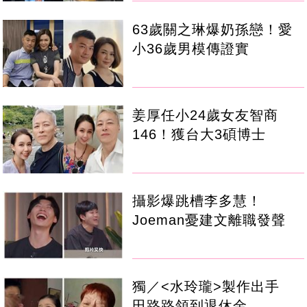
63歲關之琳爆奶孫戀！愛
小36歲男模傳證實
姜厚任小24歲女友智商
146！獲台大3碩博士
攝影爆跳槽李多慧！
Joeman憂建文離職發聲
獨／<水玲瓏>製作出手
田路路領到退休金