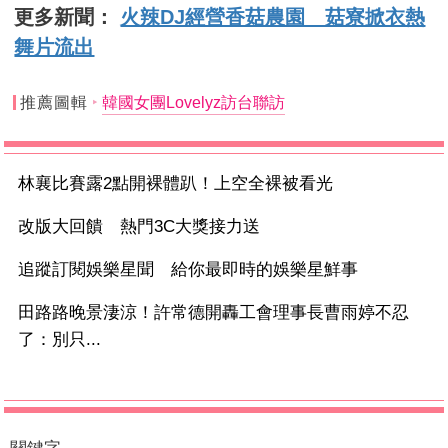
更多新聞：
火辣DJ經營香菇農園 菇寮掀衣熱
舞片流出
推薦圖輯
韓國女團Lovelyz訪台聯訪
林襄比賽露2點開裸體趴！上空全裸被看光
改版大回饋 熱門3C大獎接力送
追蹤訂閱娛樂星聞 給你最即時的娛樂星鮮事
田路路晚景淒涼！許常德開轟工會理事長曹雨婷不忍
了：別只...