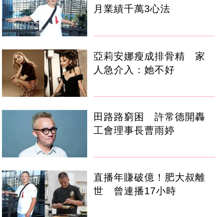
月業績千萬3心法
亞莉安娜瘦成排骨精 家
人急介入：她不好
田路路窮困 許常德開轟
工會理事長曹雨婷
直播年賺破億！肥大叔離
世 曾連播17小時