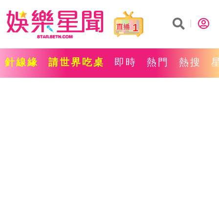
1
針線緣
請世界吃桌
即時
熱門
熱搜