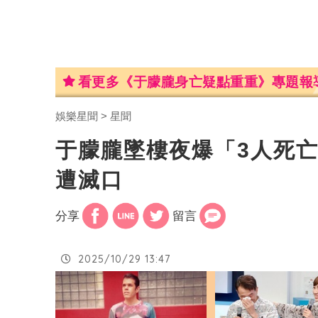
看更多《于朦朧身亡疑點重重》專題報
娛樂星聞
星聞
于朦朧墜樓夜爆「3人死亡
遭滅口
分享
留言
2025/10/29 13:47