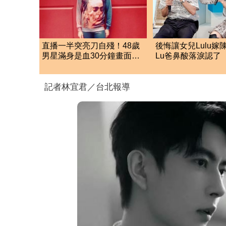
直播一半突亮刀自殘！48歲
後悔讓女兒Lulu嫁
男星滿身是血30分鐘畫面瘋
Lu爸鼻酸落淚認了 
傳 警急破門搶救
洩「關鍵主因」
記者林宜君／台北報導