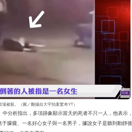
當場被殺。（圖／翻攝自大宇拍案驚奇YT）
》中分析指出，多項跡象顯示當天的死者不只一人，他表示，9
包括于朦朧、一名好心女子與一名男子，據說女子是聽到動靜