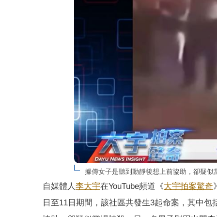
據傳女子是聽到動靜後想上前協助，卻疑似
自媒體人
李大宇
在YouTube頻道《
大宇拍案驚奇
日至11日期間，該社區共發生3起命案，其中