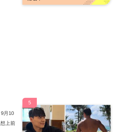
5
月10
後想上前