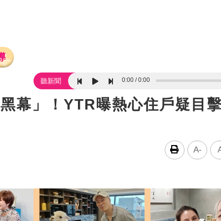
導
0:00
0:00
聽新聞
黑幕」！YTR曝熱心住戶疑目
A-