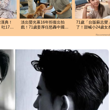
陳漢典！
淡出螢光幕16年拒復出拍
71歲「台版蘇志燮
吐17字
戲！71歲姜厚任怒轟中國劇
了！甜喊小24歲女
組：我被當八流演員
貝」七世情緣震撼
Recommend