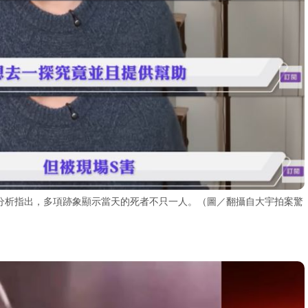
》中分析指出，多項跡象顯示當天的死者不只一人。（圖／翻攝自大宇拍案驚