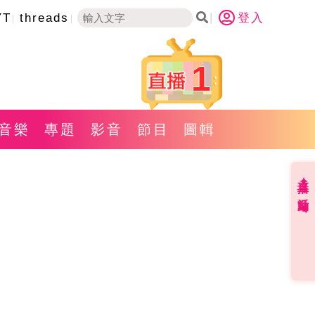
YT
threads
登入
1
音樂
專題
影音
節目
圖輯
直播✦活動