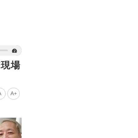
擊現場
A
A+