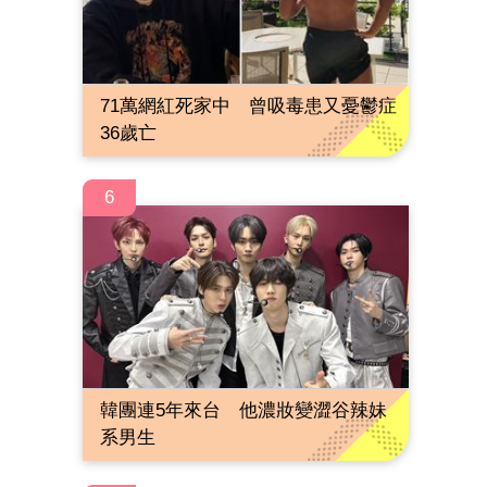
71萬網紅死家中 曾吸毒患又憂鬱症
36歲亡
6
韓團連5年來台 他濃妝變澀谷辣妹
系男生