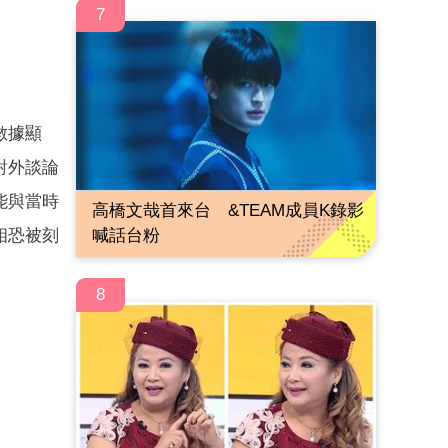
7
數據顯
對外談論
能與當時
高橋文哉首來台 &TEAM成員K錄影
相恐被刻
喊話台粉
8