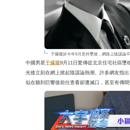
于朦朧於今年9月意外墜後，網路上陰謀論
中國男星
于朦朧
9月11日驚傳從北京住宅社區
光後立刻在網上掀起陰謀論熱潮。許多網友指出
似在聽到巨響後前往查看卻遭滅口，甚至有傳聞