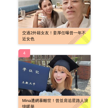
交過2外籍女友！姜厚任曝曾一年不
近女色
4
Mina遭網暴離世！曾並肩追星路人淚
憶暖舉