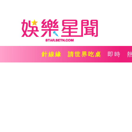
針線緣
請世界吃桌
即時