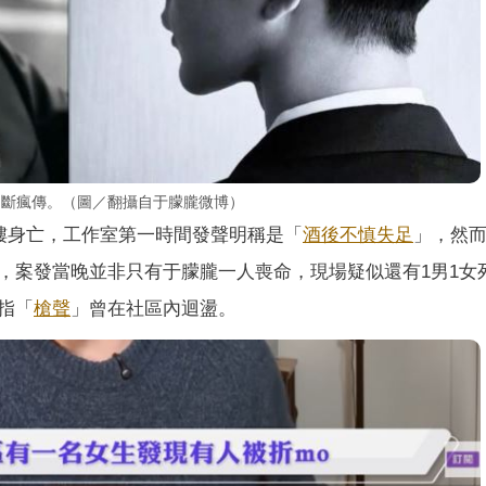
不斷瘋傳。（圖／翻攝自于朦朧微博）
墜樓身亡，工作室第一時間發聲明稱是「
酒後不慎失足
」，然
，案發當晚並非只有于朦朧一人喪命，現場疑似還有1男1女
指「
槍聲
」曾在社區內迴盪。