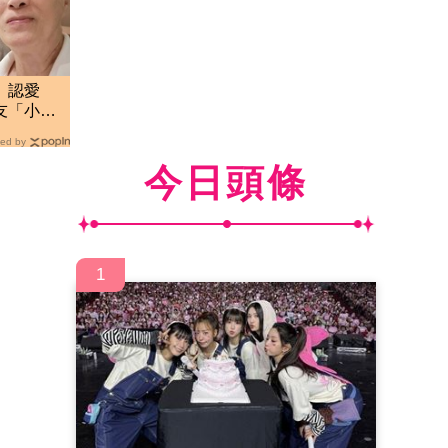
」認愛
友「小寶
曝光
ed by
今日頭條
1