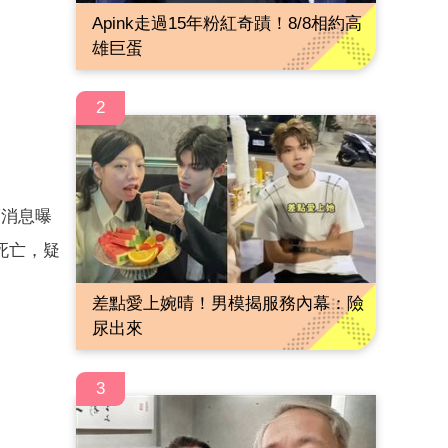
Apink走過15年粉紅奇蹟！8/8相約高
雄巨蛋
2
而消息曝
死亡，疑
差點愛上婉晴！男模揭服務內幕：險
尿出來
3