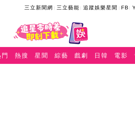
三立新聞網
三立藝能
追蹤娛樂星聞
FB
熱門
熱搜
星聞
綜藝
戲劇
日韓
電影