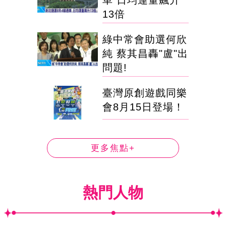
13倍
綠中常會助選何欣
純 蔡其昌轟"盧"出
問題!
臺灣原創遊戲同樂
會8月15日登場！
更多焦點+
熱門人物