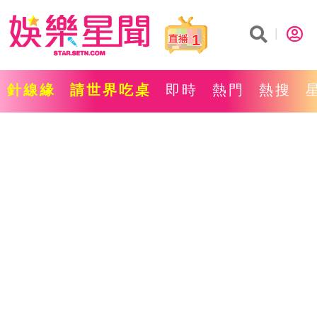
1
針線緣
請世界吃桌
即時
熱門
熱搜