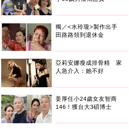
獨／<水玲瓏>製作出手
田路路領到退休金
亞莉安娜瘦成排骨精 家
人急介入：她不好
姜厚任小24歲女友智商
146！獲台大3碩博士