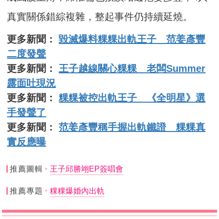
真實關係錯綜複雜，整起事件仍持續延燒。
更多新聞：
毀滅爆料粿粿出軌王子 范姜彥豐
二度發聲
更多新聞：
王子越線關心粿粿 老闆Summer
露面吐現況
更多新聞：
粿粿被控出軌王子 《全明星》選
手發聲了
更多新聞：
范姜彥豐稱手握出軌鐵證 粿粿真
實反應曝
推薦圖輯
王子邱勝翊EP簽唱會
推薦專題
粿粿爆婚內出軌