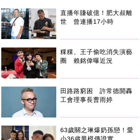
直播年賺破億！肥大叔離
世 曾連播17小時
粿粿、王子偷吃消失演藝
圈 賴銘偉曝近況
田路路窮困 許常德開轟
工會理事長曹雨婷
63歲關之琳爆奶孫戀！愛
小36歲男模傳證實