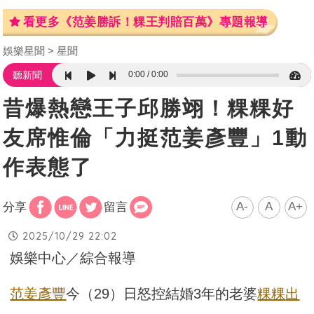
看更多《范姜勝訴！粿王判賠百萬》專題報導
娛樂星聞
星聞
0:00
0:00
聽新聞
昔爆熱戀王子邱勝翊！粿粿好
友席惟倫「力挺范姜彥豐」1動
作表態了
A-
A
A+
分享
留言
2025/10/29 22:02
娛樂中心／綜合報導
范姜彥豐
今（29）日怒控結婚3年的老婆
粿粿
出