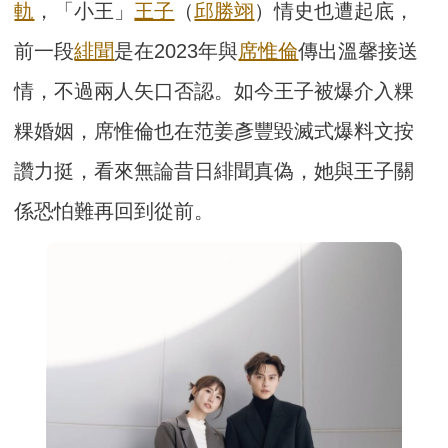
軌
，「小王」
王子
（
邱勝翊
）情史也遭起底，
前一段
緋聞
是在2023年與
席惟倫
傳出溫馨接送
情，不過兩人矢口否認。如今王子被爆介入粿
粿婚姻，席惟倫也在范姜彥豐毀滅式爆料文按
讚力挺，看來無論昔日緋聞真偽，她與王子關
係恐怕難再回到從前。