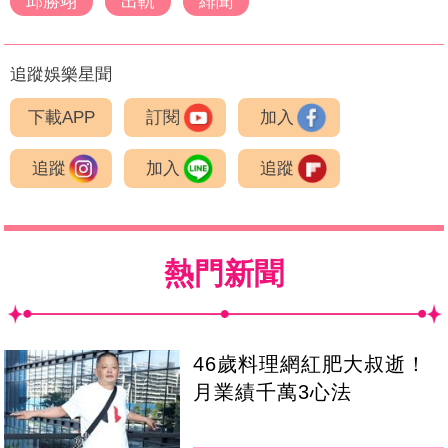
邱勝翊
出軌
緋聞
追蹤娛樂星聞
下載APP
訂閱
加入
追蹤
加入
追蹤
熱門新聞
46歲料理網紅肥大叔逝！
月業績千萬3心法