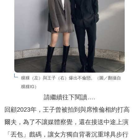
粿粿（左）與王子（右）爆出不倫戀。（圖／翻攝自
粿粿IG）
請繼續往下閱讀….
回顧2023年，王子曾被拍到與席惟倫相約打高
爾夫，為了不讓媒體察覺，還在接送中途上演
「丟包」戲碼，讓女方獨自背著沉重球具步行