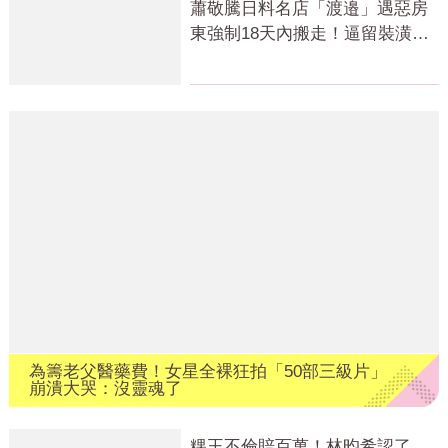
蕭敬騰日料名店「渡邉」遇惡房
東強制18天內搬走！逼留裝潢：
好聚好散
為籌老父醫藥費！女星全裸狂拍「50部三級片」
崩潰大哭：沒靈魂了
粿王不倫賠百萬！林昀希認了