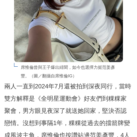
席惟倫曾與王子爆出緋聞，如今也選擇力挺范姜彥
豐。（圖／翻攝自席惟倫IG）
兩人一直到2024年7月還被拍到深夜同行，當時
雙方解釋是《全明星運動會》好友們到粿粿家
聚會，男方眼見夜深了就送她回家，堅決否認
戀情。沒想到事隔1年，粿粿從過去的擋箭牌變
成風波主角，席惟倫也按讚站邊范姜彥豐，4人