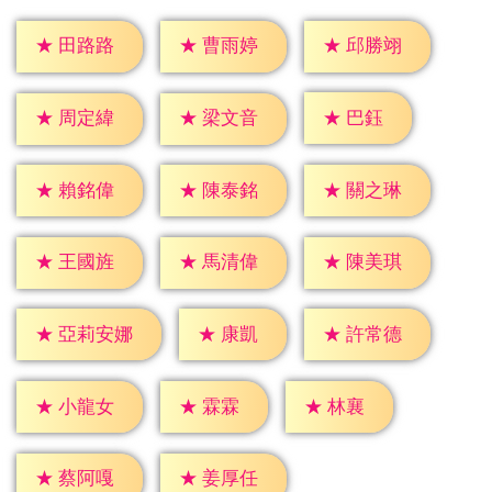
★
田路路
★
曹雨婷
★
邱勝翊
★
巴鈺
★
周定緯
★
梁文音
★
賴銘偉
★
陳泰銘
★
關之琳
★
王國旌
★
馬清偉
★
陳美琪
★
康凱
★
許常德
★
亞莉安娜
★
霖霖
★
林襄
★
小龍女
★
蔡阿嘎
★
姜厚任