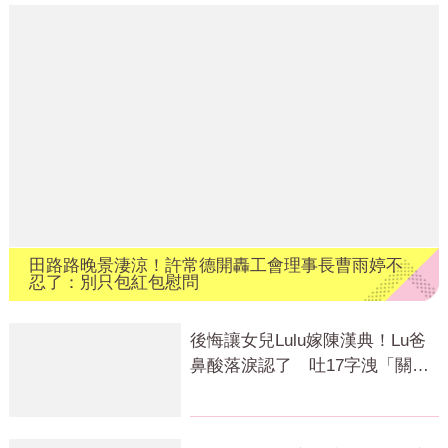
田路路晚景淒涼！許常德開轟工會理事長曹雨婷不
忍了：別只包紅包慰問
後悔讓女兒Lulu嫁陳漢典！Lu爸
鼻酸落淚認了 吐17字洩「關鍵
主因」