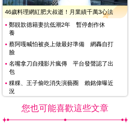
46歲料理網紅肥大叔逝！月業績千萬3心法
鄭靚歆德籍妻抗低潮2年 暫停創作休
養
蔡阿嘎喊怕被炎上做最好準備 網轟自打
臉
名嘴拿刀自殘影片瘋傳 平台發聲認了出
包
粿粿、王子偷吃消失演藝圈 賴銘偉曝近
況
您也可能喜歡這些文章