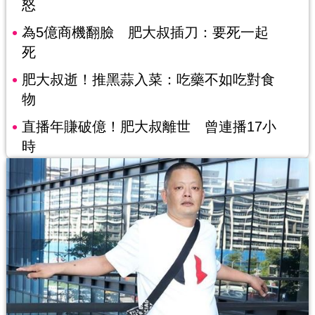
怒
為5億商機翻臉 肥大叔插刀：要死一起
死
肥大叔逝！推黑蒜入菜：吃藥不如吃對食
物
直播年賺破億！肥大叔離世 曾連播17小
時