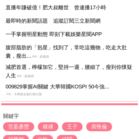
直播年賺破億！肥大叔離世 曾連播17小時
最即時的新聞話題 追蹤訂閱三立新聞網
一手掌握明星動態 即刻下載娛樂星聞APP
腹部脂肪的「剋星」找到了，常吃這幾物，吃走大肚
囊，瘦出...
PR・新素簡
減肥首選，檸檬加它，堅持一週，腰細了，瘦到你懷疑
人生
PR・新素簡
009829掌握AI關鍵 大華韓國KOSPI 50今強...
PR・大華銀全能行銷方案
關鍵字
范姜彥豐
粿粿
王子
席惟倫