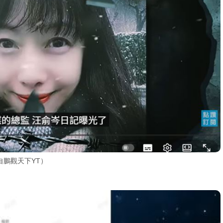
鵬觀天下YT）