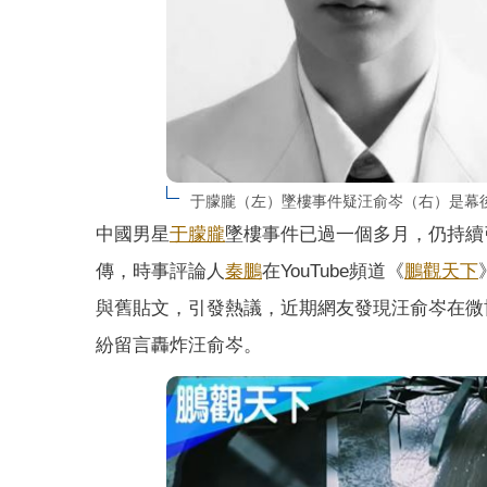
于朦朧（左）墜樓事件疑汪俞岑（右）是幕
中國男星
于朦朧
墜樓事件已過一個多月，仍持續
傳，時事評論人
秦鵬
在YouTube頻道《
鵬觀天下
與舊貼文，引發熱議，近期網友發現汪俞岑在微
紛留言轟炸汪俞岑。