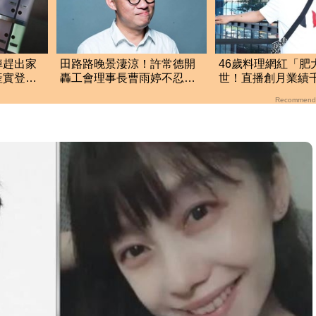
掉趕出家
田路路晚景淒涼！許常德開
46歲料理網紅「肥
產實登曝
轟工會理事長曹雨婷不忍
世！直播創月業績
了：別只包紅包慰問
前揭3大成功心法
Recommend