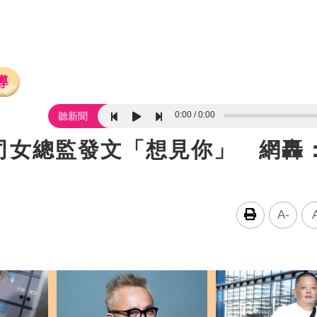
導
0:00
0:00
聽新聞
司女總監發文「想見你」 網轟
A-