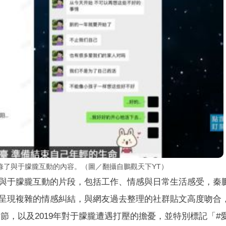
錄了與于朦朧互動的內容。（圖／翻攝自鵬觀天下YT）
與于朦朧互動的片段，包括工作、情感與日常生活感受，秦
呈現複雜的情感糾結，與網友過去整理的社群貼文高度吻合
動細節，以及2019年對于朦朧遭遇打壓的擔憂，並特別標記「#