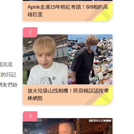
Apink走過15年粉紅奇蹟！8/8相約高
雄巨蛋
2
資訊流
岑
的日記
網友們紛
放火垃圾山找相機！民宿稱誤認按摩
棒網怒
3