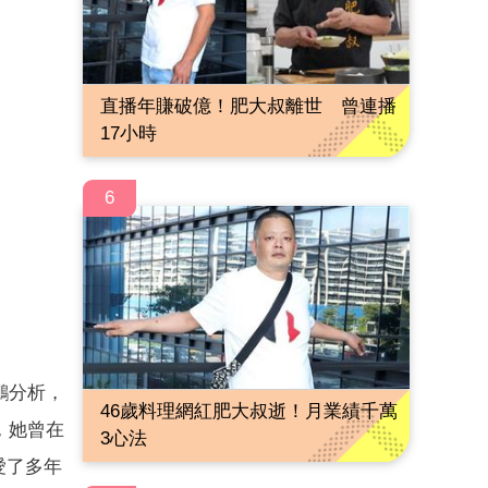
直播年賺破億！肥大叔離世 曾連播
17小時
6
鵬分析，
46歲料理網紅肥大叔逝！月業績千萬
，她曾在
3心法
愛了多年