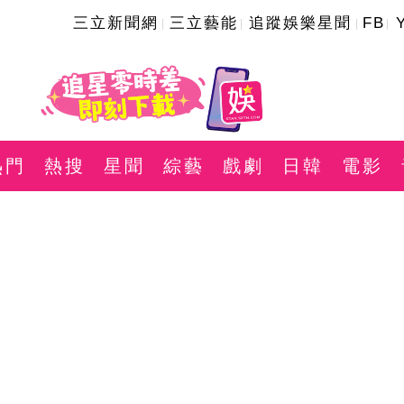
三立新聞網
三立藝能
追蹤娛樂星聞
FB
熱門
熱搜
星聞
綜藝
戲劇
日韓
電影