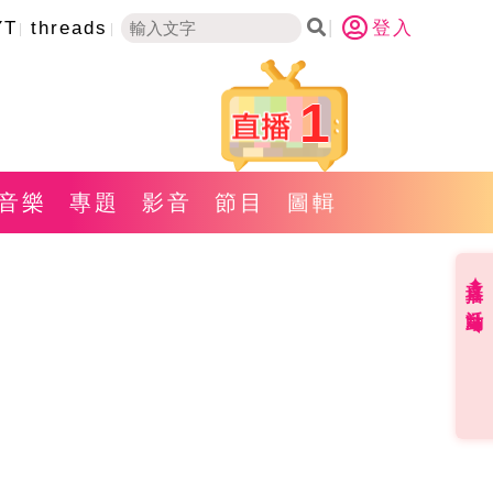
YT
threads
登入
1
音樂
專題
影音
節目
圖輯
直播✦活動