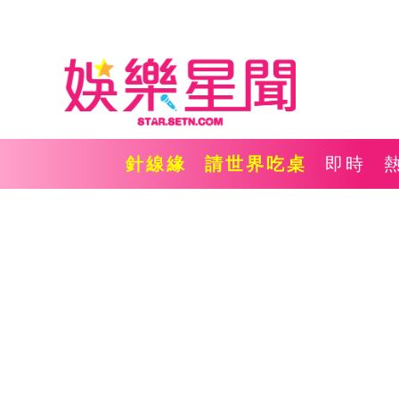
針線緣
請世界吃桌
即時