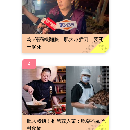
為5億商機翻臉 肥大叔插刀：要死
一起死
4
肥大叔逝！推黑蒜入菜：吃藥不如吃
對食物