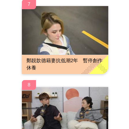
7
鄭靚歆德籍妻抗低潮2年 暫停創作
休養
8