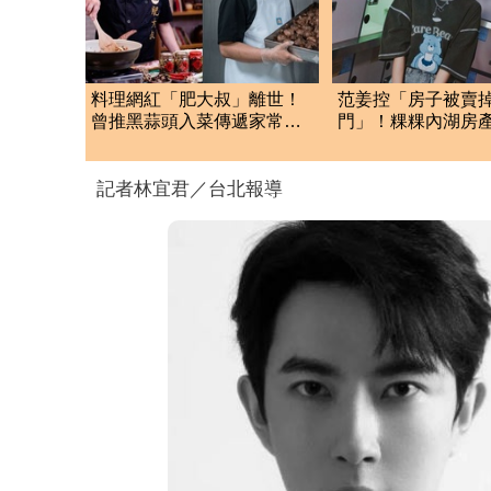
料理網紅「肥大叔」離世！
范姜控「房子被賣
曾推黑蒜頭入菜傳遞家常
門」！粿粿內湖房
味 97萬粉絲不捨
光 3年僅賺69萬
記者林宜君／台北報導