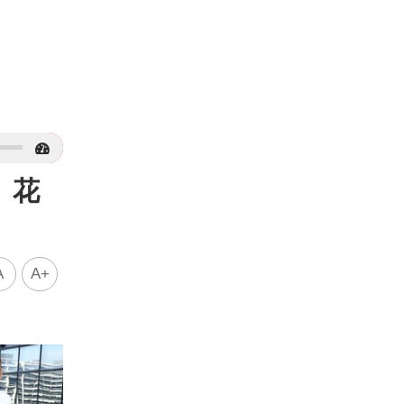
：花
A
A+