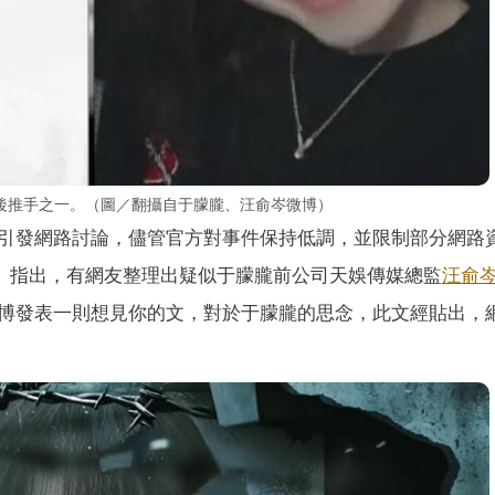
後推手之一。（圖／翻攝自于朦朧、汪俞岑微博）
引發網路討論，儘管官方對事件保持低調，並限制部分網路
》指出，有網友整理出疑似于朦朧前公司天娛傳媒總監
汪俞
博發表一則想見你的文，對於于朦朧的思念，此文經貼出，