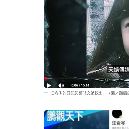
汪俞岑的日記與舊貼文被挖出。（圖／翻攝自