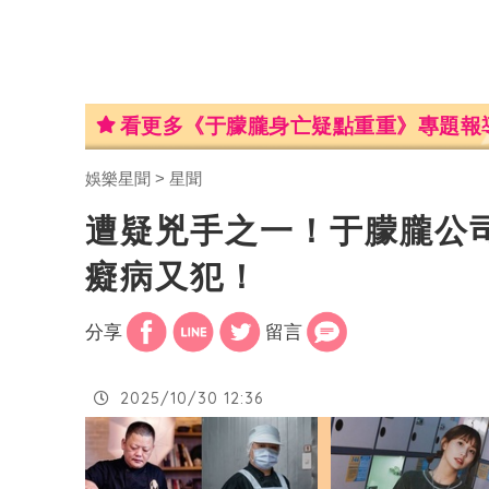
看更多《于朦朧身亡疑點重重》專題報
娛樂星聞
星聞
遭疑兇手之一！于朦朧公
癡病又犯！
分享
留言
2025/10/30 12:36