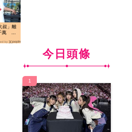
大叔」離
千萬 生
ed by
今日頭條
1