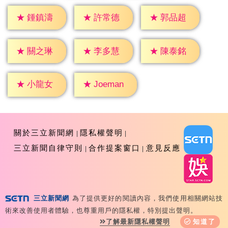
★
鍾鎮濤
★
許常德
★
郭品超
★
關之琳
★
李多慧
★
陳泰銘
★
小龍女
★
Joeman
關於三立新聞網
隱私權聲明
三立新聞自律守則
合作提案窗口
意見反應
三立新聞網
為了提供更好的閱讀內容，我們使用相關網站技
Copyright ©2026 Sanlih E-Television All Rights
術來改善使用者體驗，也尊重用戶的隱私權，特別提出聲明。
Reserved 版權所有 盜用必究 台北市內湖區舊宗路一段159
了解最新隱私權聲明
知道了
號 02-8792-8888