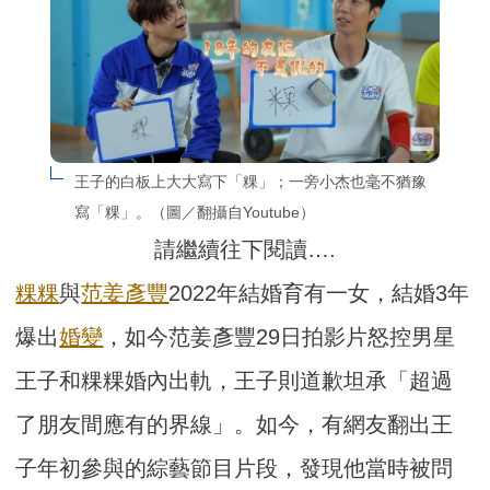
王子的白板上大大寫下「粿」；一旁小杰也毫不猶豫
寫「粿」。（圖／翻攝自Youtube）
請繼續往下閱讀….
粿粿
與
范姜彥豐
2022年結婚育有一女，結婚3年
爆出
婚變
，如今范姜彥豐29日拍影片怒控男星
王子和粿粿婚內出軌，王子則道歉坦承「超過
了朋友間應有的界線」。如今，有網友翻出王
子年初參與的綜藝節目片段，發現他當時被問