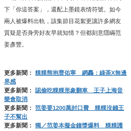
下「你這答案」，還配上墨鏡表情符號。如今
兩人被爆料出軌，該集節目花絮更讓許多網友
質疑是否身旁好友早就知情？但都刻意隱瞞范
姜彥豐。
更多新聞：
粿粿熊抱曹佑寧 網轟：綠茶X無邊
界感
更多新聞：
認偷吃粿粿形象翻車 王子上海音
樂會取消
更多新聞：
范姜要1200萬封口費 粿粿沒錢王
子不幫出
更多新聞：
獨／范姜本擬金鐘獎爆料 粿粿護