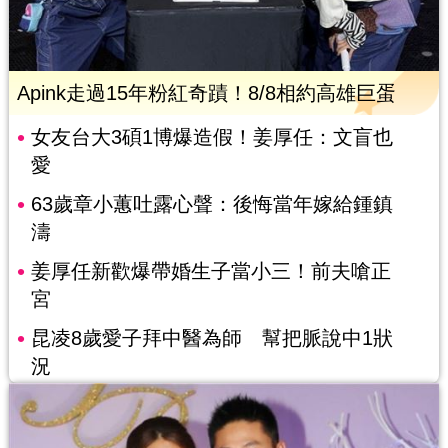
Apink走過15年粉紅奇蹟！8/8相約高雄巨蛋
女友台大3碩1博爆造假！姜厚任：文盲也
愛
63歲章小蕙吐露心聲：後悔當年嫁給鍾鎮
濤
姜厚任新歡爆帶婚生子當小三！前夫嗆正
宮
昆凌8歲愛子拜中醫為師 幫把脈說中1狀
況