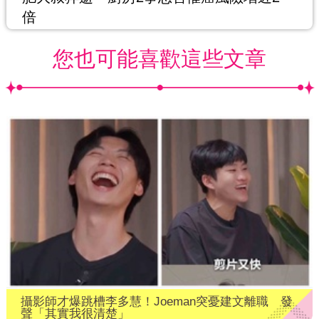
倍
您也可能喜歡這些文章
攝影師才爆跳槽李多慧！Joeman突憂建文離職 發
聲「其實我很清楚」