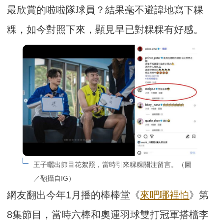
最欣賞的啦啦隊球員？結果毫不避諱地寫下粿
粿，如今對照下來，顯見早已對粿粿有好感。
王子曬出節目花絮照，當時引來粿粿關注留言。（圖
／翻攝自IG）
網友翻出今年1月播的棒棒堂《
來吧哪裡怕
》第
8集節目，當時六棒和奧運羽球雙打冠軍搭檔李