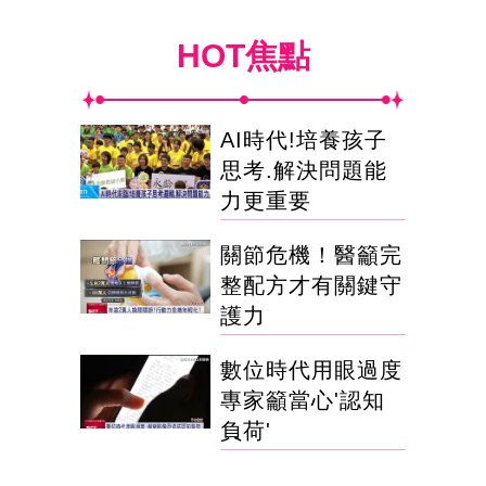
HOT焦點
AI時代!培養孩子
思考.解決問題能
力更重要
關節危機！醫籲完
整配方才有關鍵守
護力
數位時代用眼過度
專家籲當心'認知
負荷'