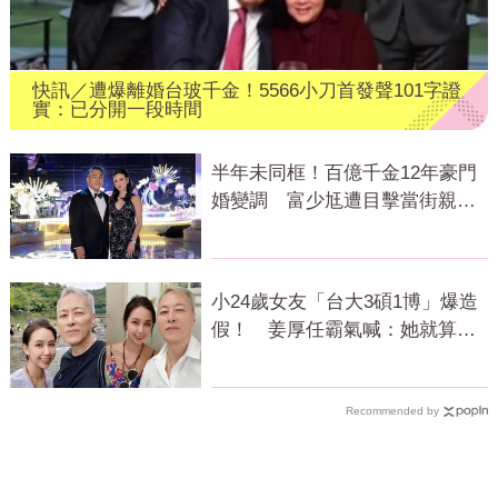
快訊／遭爆離婚台玻千金！5566小刀首發聲101字證
實：已分開一段時間
半年未同框！百億千金12年豪門
婚變調 富少尪遭目擊當街親吻
小三
小24歲女友「台大3碩1博」爆造
假！ 姜厚任霸氣喊：她就算文
盲我也愛
Recommended by