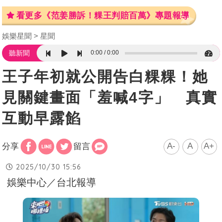
看更多《范姜勝訴！粿王判賠百萬》專題報導
娛樂星聞
星聞
0:00
0:00
聽新聞
王子年初就公開告白粿粿！她
見關鍵畫面「羞喊4字」 真實
互動早露餡
A-
A
A+
分享
留言
2025/10/30 15:56
娛樂中心／台北報導