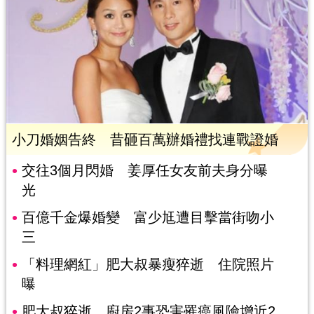
小刀婚姻告終 昔砸百萬辦婚禮找連戰證婚
交往3個月閃婚 姜厚任女友前夫身分曝
光
百億千金爆婚變 富少尪遭目擊當街吻小
三
「料理網紅」肥大叔暴瘦猝逝 住院照片
曝
肥大叔猝逝 廚房2事恐害罹癌風險增近2