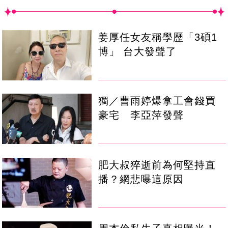
姜厚任女友稱學歷「3碩1
博」 台大發聲了
獨／曹雨婷爆拿工會錢買
豪宅 李亞萍發聲
肥大叔猝逝前為何堅持直
播？網悲曝這原因