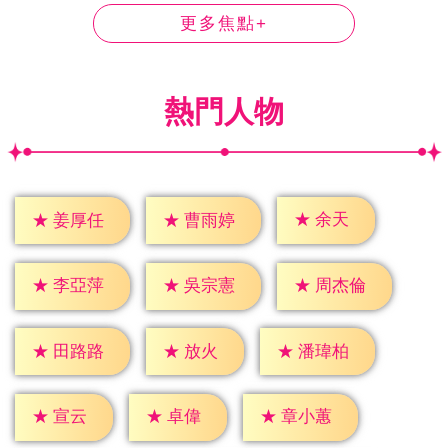
更多焦點+
熱門人物
★
余天
★
姜厚任
★
曹雨婷
★
李亞萍
★
吳宗憲
★
周杰倫
★
放火
★
田路路
★
潘瑋柏
★
宣云
★
卓偉
★
章小蕙