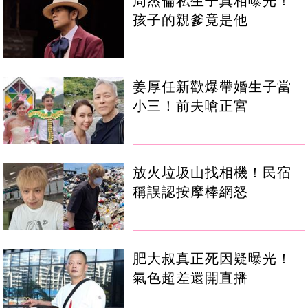
周杰倫私生子真相曝光！
孩子的親爹竟是他
姜厚任新歡爆帶婚生子當
小三！前夫嗆正宮
放火垃圾山找相機！民宿
稱誤認按摩棒網怒
肥大叔真正死因疑曝光！
氣色超差還開直播