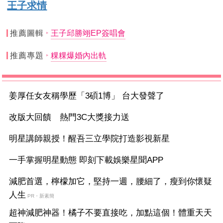
王子求情
推薦圖輯
王子邱勝翊EP簽唱會
推薦專題
粿粿爆婚內出軌
姜厚任女友稱學歷「3碩1博」 台大發聲了
改版大回饋 熱門3C大獎接力送
明星講師親授！醒吾三立學院打造影視新星
一手掌握明星動態 即刻下載娛樂星聞APP
減肥首選，檸檬加它，堅持一週，腰細了，瘦到你懷疑
人生
PR・新素簡
超神減肥神器！橘子不要直接吃，加點這個！體重天天