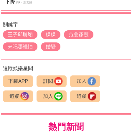
下降
PR・新素簡
關鍵字
王子邱勝翊
粿粿
范姜彥豐
來吧哪裡怕
婚變
追蹤娛樂星聞
下載APP
訂閱
加入
追蹤
加入
追蹤
熱門新聞