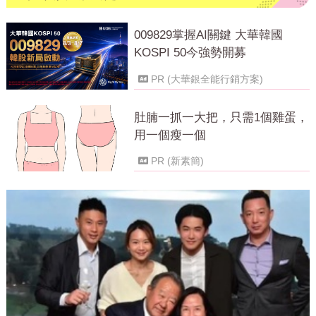
009829掌握AI關鍵 大華韓國
KOSPI 50今強勢開募
PR (大華銀全能行銷方案)
肚腩一抓一大把，只需1個雞蛋，
用一個瘦一個
PR (新素簡)