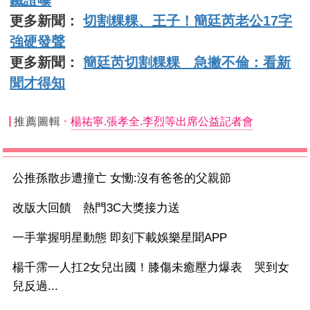
更多新聞：
切割粿粿、王子！簡廷芮老公17字
強硬發聲
更多新聞：
簡廷芮切割粿粿 急撇不倫：看新
聞才得知
推薦圖輯
楊祐寧.張孝全.李烈等出席公益記者會
公推孫散步遭撞亡 女慟:沒有爸爸的父親節
改版大回饋 熱門3C大獎接力送
一手掌握明星動態 即刻下載娛樂星聞APP
楊千霈一人扛2女兒出國！膝傷未癒壓力爆表 哭到女
兒反過...