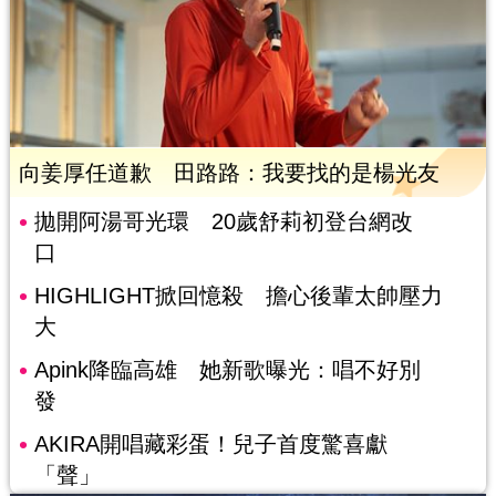
向姜厚任道歉 田路路：我要找的是楊光友
拋開阿湯哥光環 20歲舒莉初登台網改
口
HIGHLIGHT掀回憶殺 擔心後輩太帥壓力
大
Apink降臨高雄 她新歌曝光：唱不好別
發
AKIRA開唱藏彩蛋！兒子首度驚喜獻
「聲」