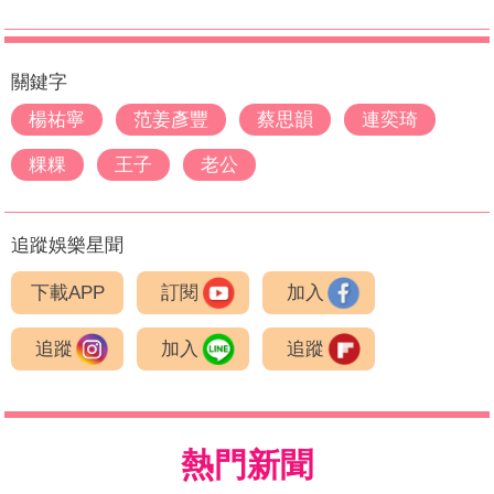
關鍵字
楊祐寧
范姜彥豐
蔡思韻
連奕琦
粿粿
王子
老公
追蹤娛樂星聞
下載APP
訂閱
加入
追蹤
加入
追蹤
熱門新聞