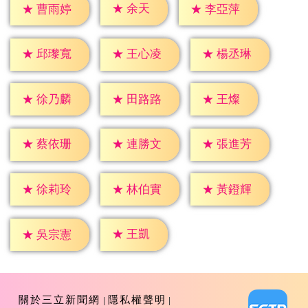
★
余天
★
曹雨婷
★
李亞萍
★
邱瓈寬
★
王心凌
★
楊丞琳
★
王燦
★
徐乃麟
★
田路路
★
蔡依珊
★
連勝文
★
張進芳
★
徐莉玲
★
林伯實
★
黃鐙輝
★
王凱
★
吳宗憲
關於三立新聞網
隱私權聲明