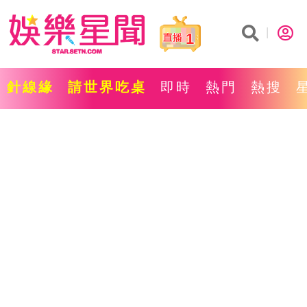
1
針線緣
請世界吃桌
即時
熱門
熱搜