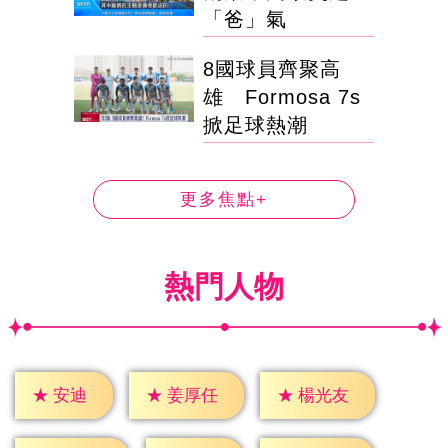
「爸」氣
8國球員齊聚高
雄 Formosa 7s
掀足球熱潮
更多焦點+
熱門人物
★
安迪
★
姜厚任
★
楊光友