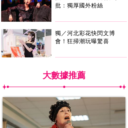
批：獨厚國外粉絲
獨／河北彩花快閃文博
會！狂掃潮玩曝驚喜
大數據推薦