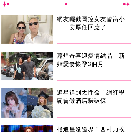
網友曬截圖控女友曾當小
三 姜厚任回應了
蕭煌奇喜迎愛情結晶 新
婚愛妻懷孕3個月
追星追到丟性命！網紅學
霸曾做酒店賺破億
指追星沒邊界！西村力挨