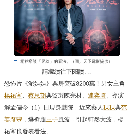
楊祐寧談「界線」的看法。（圖／天予電影提供）
請繼續往下閱讀….
恐怖片《泥娃娃》票房突破8200萬！男女主角
楊祐寧
、
蔡思韻
與監製陳亮材、
連奕琦
、導演
解孟儒今（1）日現身戲院。近來藝人
粿粿
與
范
姜彥豐
，爆劈腿
王子
風波，引起軒然大波，楊
祐寧也發表看法。