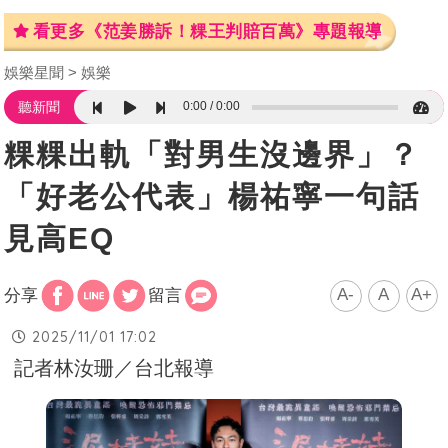
看更多《范姜勝訴！粿王判賠百萬》專題報導
娛樂星聞
娛樂
0:00
0:00
聽新聞
粿粿出軌「對男生沒邊界」？
「好老公代表」楊祐寧一句話
見高EQ
A-
A
A+
分享
留言
2025/11/01 17:02
記者林汝珊／台北報導