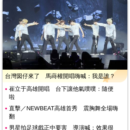
台灣囡仔來了 馬蒔權開唱嗨喊：我是誰？
崔立于高雄開唱 台下讓他氣噗噗：隨便
啦
直擊／NEWBEAT高雄首秀 震胸舞全場嗨
翻
男星拍足球戲正中要害 導演喊：效果很