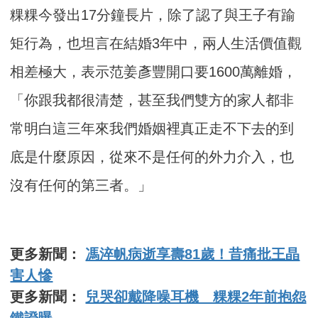
粿粿今發出17分鐘長片，除了認了與王子有踰
矩行為，也坦言在結婚3年中，兩人生活價值觀
相差極大，表示范姜彥豐開口要1600萬離婚，
「你跟我都很清楚，甚至我們雙方的家人都非
常明白這三年來我們婚姻裡真正走不下去的到
底是什麼原因，從來不是任何的外力介入，也
沒有任何的第三者。」
更多新聞：
馮淬帆病逝享壽81歲！昔痛批王晶
害人慘
更多新聞：
兒哭卻戴降噪耳機 粿粿2年前抱怨
鐵證曝