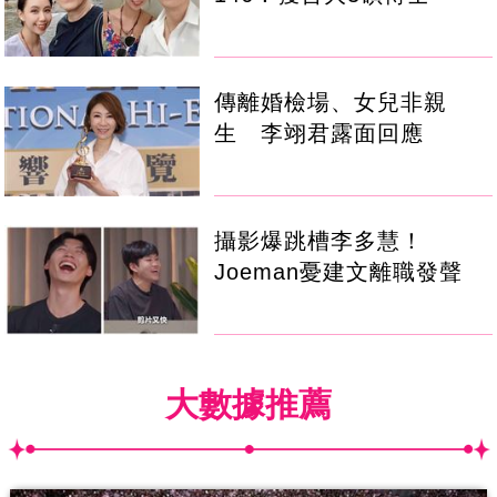
傳離婚檢場、女兒非親
生 李翊君露面回應
攝影爆跳槽李多慧！
Joeman憂建文離職發聲
大數據推薦