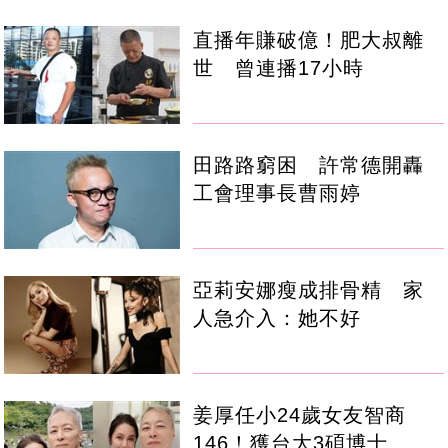
直播年賺破億！肥大叔離
世 曾連播17小時
田路路窮困 許常德開轟
工會理事長曹雨婷
亞莉安娜瘦成排骨精 家
人急介入：她不好
姜厚任小24歲女友智商
146！獲台大3碩博士