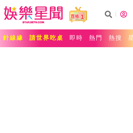
1
針線緣
請世界吃桌
即時
熱門
熱搜