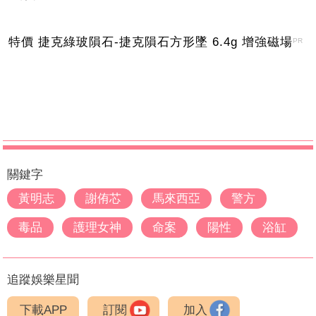
特價 捷克綠玻隕石-捷克隕石方形墜 6.4g 增強磁場
PR
關鍵字
黃明志
謝侑芯
馬來西亞
警方
毒品
護理女神
命案
陽性
浴缸
追蹤娛樂星聞
下載APP
訂閱
加入