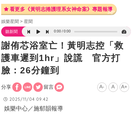
看更多《黃明志捲護理系女神命案》專題報導
娛樂星聞
星聞
0:00
0:00
聽新聞
謝侑芯浴室亡！黃明志控「救
護車遲到1hr」說謊 官方打
臉：26分鐘到
A-
A
A+
分享
留言
2025/11/04 09:42
娛樂中心／施郁韻報導