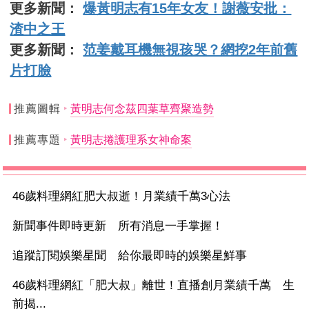
更多新聞：
爆黃明志有15年女友！謝薇安批：
渣中之王
更多新聞：
范姜戴耳機無視孩哭？網挖2年前舊
片打臉
推薦圖輯
黃明志何念茲四葉草齊聚造勢
推薦專題
黃明志捲護理系女神命案
46歲料理網紅肥大叔逝！月業績千萬3心法
新聞事件即時更新 所有消息一手掌握！
追蹤訂閱娛樂星聞 給你最即時的娛樂星鮮事
46歲料理網紅「肥大叔」離世！直播創月業績千萬 生
前揭...