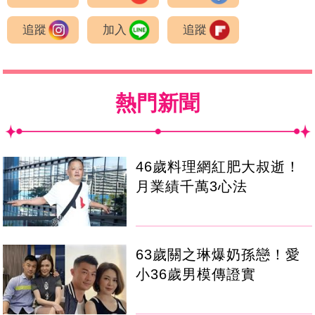
追蹤
加入
追蹤
熱門新聞
46歲料理網紅肥大叔逝！
月業績千萬3心法
63歲關之琳爆奶孫戀！愛
小36歲男模傳證實