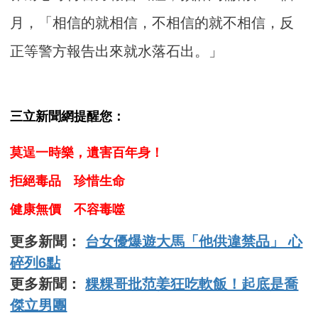
月，「相信的就相信，不相信的就不相信，反
正等警方報告出來就水落石出。」
三立新聞網提醒您：
莫逞一時樂，遺害百年身！
拒絕毒品 珍惜生命
健康無價 不容毒噬
更多新聞：
台女優爆遊大馬「他供違禁品」 心
碎列6點
更多新聞：
粿粿哥批范姜狂吃軟飯！起底是喬
傑立男團