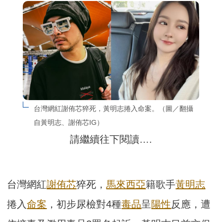
台灣網紅謝侑芯猝死，黃明志捲入命案。（圖／翻攝
自黃明志、謝侑芯IG）
請繼續往下閱讀….
台灣網紅
謝侑芯
猝死，
馬來西亞
籍歌手
黃明志
捲入
命案
，初步尿檢對4種
毒品
呈
陽性
反應，遭