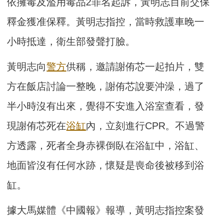
依擁毒及濫用毒品2罪名起訴，黃明志目前交保
釋金獲准保釋。黃明志指控，當時救護車晚一
小時抵達，衛生部發聲打臉。
黃明志向
警方
供稱，邀請謝侑芯一起拍片，雙
方在飯店討論一整晚，謝侑芯說要沖澡，過了
半小時沒有出來，覺得不安進入浴室查看，發
現謝侑芯死在
浴缸
內，立刻進行CPR。不過警
方透露，死者全身赤裸倒臥在浴缸中，浴缸、
地面皆沒有任何水跡，懷疑是喪命後被移到浴
缸。
據大馬媒體《中國報》報導，黃明志指控案發