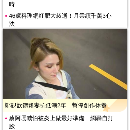
時
46歲料理網紅肥大叔逝！月業績千萬3心
法
鄭靚歆德籍妻抗低潮2年 暫停創作休養
蔡阿嘎喊怕被炎上做最好準備 網轟自打
臉