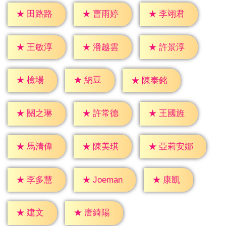
★
田路路
★
曹雨婷
★
李翊君
★
王敏淳
★
潘越雲
★
許景淳
★
檢場
★
納豆
★
陳泰銘
★
關之琳
★
許常德
★
王國旌
★
馬清偉
★
陳美琪
★
亞莉安娜
★
康凱
★
李多慧
★
Joeman
★
建文
★
唐綺陽