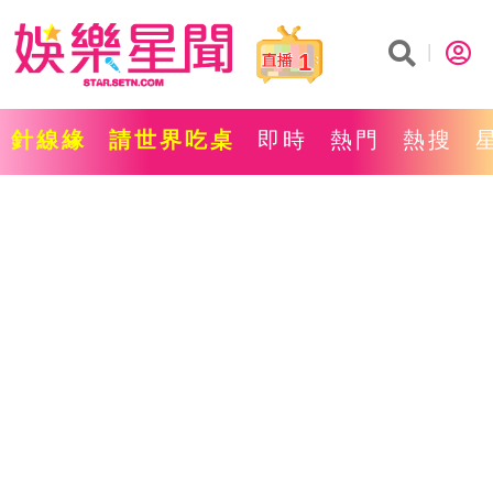
1
針線緣
請世界吃桌
即時
熱門
熱搜