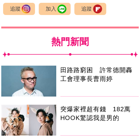
追蹤
加入
追蹤
熱門新聞
田路路窮困 許常德開轟
工會理事長曹雨婷
突爆家裡超有錢 182萬
HOOK驚認我是男的