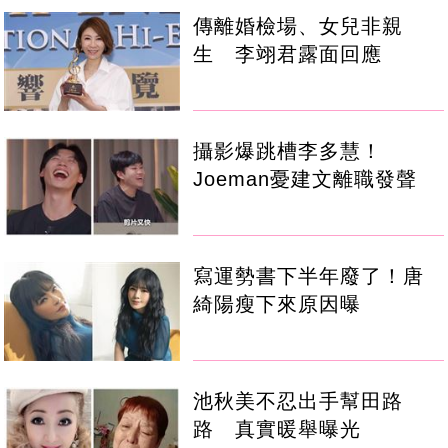
傳離婚檢場、女兒非親
生 李翊君露面回應
攝影爆跳槽李多慧！
Joeman憂建文離職發聲
寫運勢書下半年廢了！唐
綺陽瘦下來原因曝
池秋美不忍出手幫田路
路 真實暖舉曝光