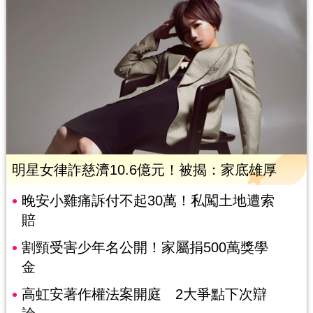
明星女律詐慈濟10.6億元！被揭：家底雄厚
晚安小雞痛訴付不起30萬！私闖土地遭索
賠
割頸受害少年名公開！家屬捐500萬獎學
金
高虹安著作權法案開庭 2大爭點下次辯