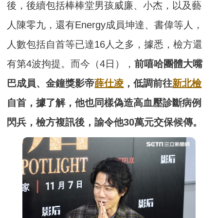
後，後續包括棒棒堂男孩威廉、小杰，以及藝
人陳零九，還有Energy成員坤達、書偉等人，
人數包括自首等已達16人之多，據悉，檢方還
有第4波拘提。而今（4日），
前嘻哈團體大嘴
巴成員、金鐘獎影帝
薛仕凌
，低調前往
新北檢
自首，據了解，他也同樣偽造高血壓診斷病例
閃兵，檢方複訊後，諭令他30萬元交保候傳。