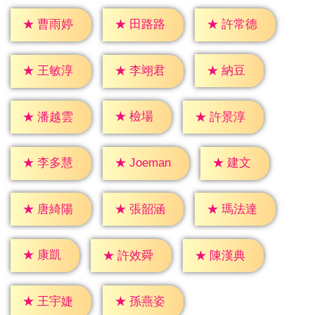
★
曹雨婷
★
田路路
★
許常德
★
納豆
★
王敏淳
★
李翊君
★
檢場
★
潘越雲
★
許景淳
★
建文
★
李多慧
★
Joeman
★
唐綺陽
★
張韶涵
★
瑪法達
★
康凱
★
許效舜
★
陳漢典
★
王宇婕
★
孫燕姿