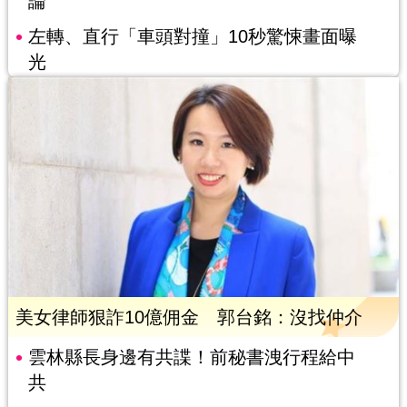
論
左轉、直行「車頭對撞」10秒驚悚畫面曝
光
美女律師狠詐10億佣金 郭台銘：沒找仲介
雲林縣長身邊有共諜！前秘書洩行程給中
共