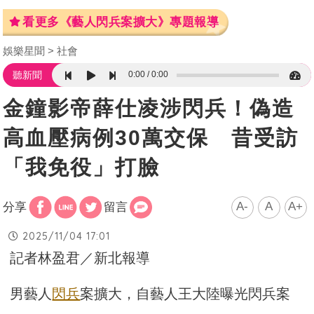
看更多《藝人閃兵案擴大》專題報導
娛樂星聞
社會
0:00
0:00
聽新聞
金鐘影帝薛仕凌涉閃兵！偽造
高血壓病例30萬交保 昔受訪
「我免役」打臉
A-
A
A+
分享
留言
2025/11/04 17:01
記者林盈君／新北報導
男藝人
閃兵
案擴大，自藝人王大陸曝光閃兵案