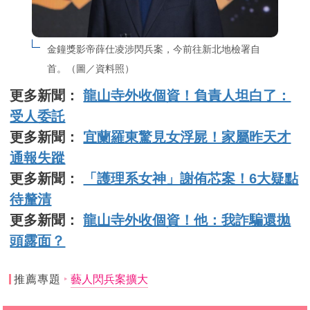
金鐘獎影帝薛仕凌涉閃兵案，今前往新北地檢署自
首。（圖／資料照）
更多新聞：
龍山寺外收個資！負責人坦白了：
受人委託
更多新聞：
宜蘭羅東驚見女浮屍！家屬昨天才
通報失蹤
更多新聞：
「護理系女神」謝侑芯案！6大疑點
待釐清
更多新聞：
龍山寺外收個資！他：我詐騙還拋
頭露面？
推薦專題
藝人閃兵案擴大