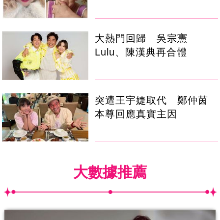
大熱門回歸 吳宗憲
Lulu、陳漢典再合體
突遭王宇婕取代 鄭仲茵
本尊回應真實主因
大數據推薦