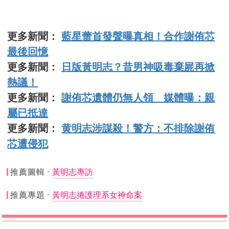
更多新聞：
藍星蕾首發聲曝真相！合作謝侑芯
最後回憶
更多新聞：
日版黃明志？昔男神吸毒棄屍再掀
熱議！
更多新聞：
謝侑芯遺體仍無人領 媒體曝：親
屬已抵達
更多新聞：
黄明志涉謀殺！警方：不排除謝侑
芯遭侵犯
推薦圖輯
黃明志專訪
推薦專題
黃明志捲護理系女神命案