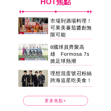
HOT焦點
市場到酒場料理！
可果美蕃茄醬創無
限可能
8國球員齊聚高
雄 Formosa 7s
掀足球熱潮
理想混蛋號召粉絲
跨海追星吃美食！
更多焦點+