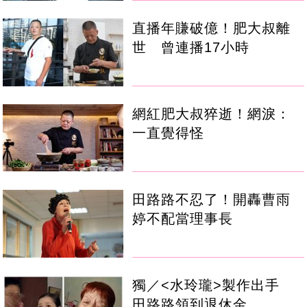
直播年賺破億！肥大叔離
世 曾連播17小時
網紅肥大叔猝逝！網淚：
一直覺得怪
田路路不忍了！開轟曹雨
婷不配當理事長
獨／<水玲瓏>製作出手
田路路領到退休金