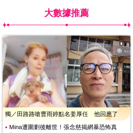
大數據推薦
獨／田路路嗆曹雨婷點名姜厚任 他回應了
Mina遭圍剿後離世！張念慈揭網暴恐怖真