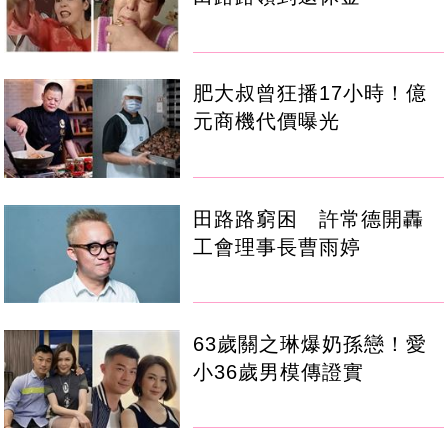
肥大叔曾狂播17小時！億
元商機代價曝光
田路路窮困 許常德開轟
工會理事長曹雨婷
63歲關之琳爆奶孫戀！愛
小36歲男模傳證實