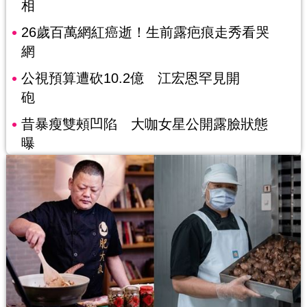
相
26歲百萬網紅癌逝！生前露疤痕走秀看哭
網
公視預算遭砍10.2億 江宏恩罕見開
砲
昔暴瘦雙頰凹陷 大咖女星公開露臉狀態
曝