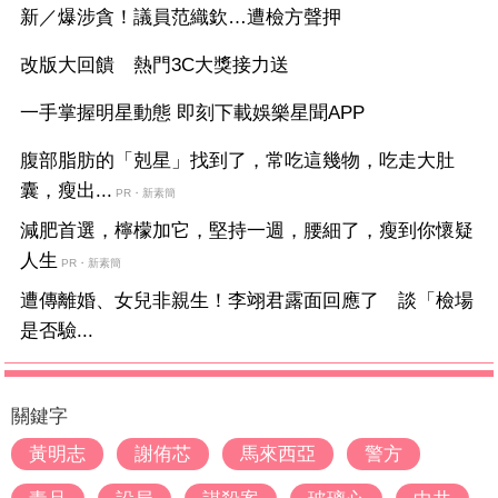
新／爆涉貪！議員范織欽…遭檢方聲押
改版大回饋 熱門3C大獎接力送
一手掌握明星動態 即刻下載娛樂星聞APP
腹部脂肪的「剋星」找到了，常吃這幾物，吃走大肚
囊，瘦出...
PR・新素簡
減肥首選，檸檬加它，堅持一週，腰細了，瘦到你懷疑
人生
PR・新素簡
遭傳離婚、女兒非親生！李翊君露面回應了 談「檢場
是否驗...
關鍵字
黃明志
謝侑芯
馬來西亞
警方