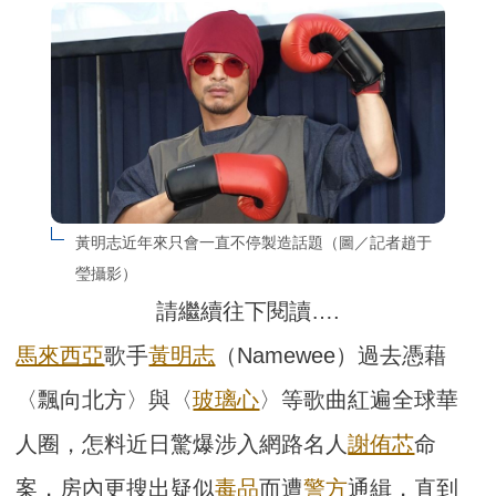
黃明志近年來只會一直不停製造話題（圖／記者趙于
瑩攝影）
請繼續往下閱讀….
馬來西亞
歌手
黃明志
（Namewee）過去憑藉
〈飄向北方〉與〈
玻璃心
〉等歌曲紅遍全球華
人圈，怎料近日驚爆涉入網路名人
謝侑芯
命
案，房內更搜出疑似
毒品
而遭
警方
通緝，直到