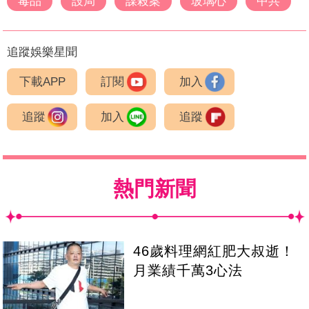
毒品
設局
謀殺案
玻璃心
中共
追蹤娛樂星聞
下載APP
訂閱
加入
追蹤
加入
追蹤
熱門新聞
46歲料理網紅肥大叔逝！
月業績千萬3心法