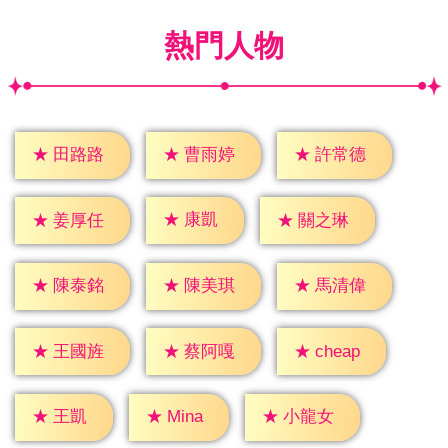
熱門人物
★
田路路
★
曹雨婷
★
許常德
★
康凱
★
姜厚任
★
關之琳
★
陳泰銘
★
陳美琪
★
馬清偉
★
cheap
★
王國旌
★
蔡阿嘎
★
王凱
★
Mina
★
小龍女