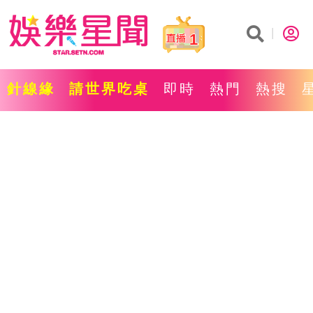
1
針線緣
請世界吃桌
即時
熱門
熱搜