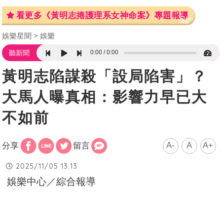
看更多《黃明志捲護理系女神命案》專題報導
娛樂星聞
娛樂
0:00
0:00
聽新聞
黃明志陷謀殺「設局陷害」？
大馬人曝真相：影響力早已大
不如前
A-
A
A+
分享
留言
2025/11/05 13:13
娛樂中心／綜合報導