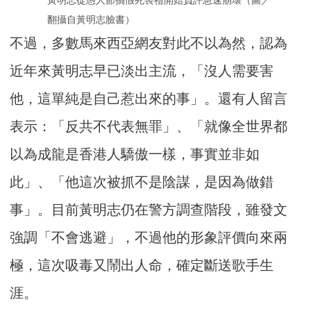
黃明志從愚人節搞假死喪禮開始負評急速崩壞（圖／
翻攝自黃明志臉書）
不過，多數馬來西亞網友對此不以為然，認為
近年來黃明志早已淡出主流，「沒人需要害
他，這單純是自己惹出來的事」。還有人留言
表示：「反共不代表無罪」、「就像全世界都
以為成龍是香港人驕傲一樣，事實並非如
此」、「他這次被抓不是陰謀，是因為做錯
事」。目前黃明志仍在警方調查階段，雖發文
強調「不會逃避」，不過他的形象評價向來兩
極，這次吸毒又鬧出人命，確定斷送歌手生
涯。​