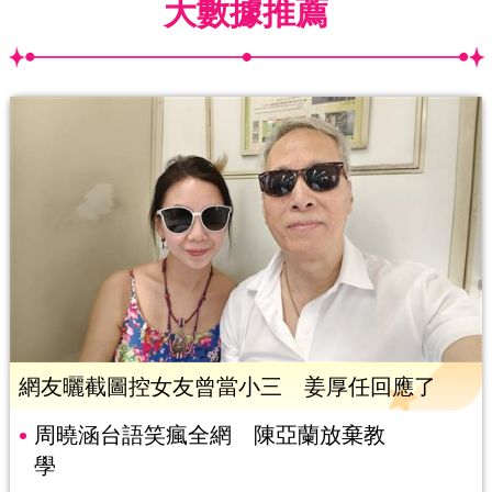
大數據推薦
網友曬截圖控女友曾當小三 姜厚任回應了
周曉涵台語笑瘋全網 陳亞蘭放棄教
學