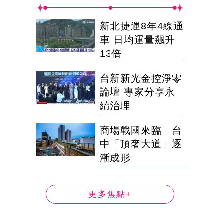
新北捷運8年4線通
車 日均運量飆升
13倍
台新新光金控淨零
論壇 專家分享永
續治理
商場戰國來臨 台
中「頂奢大道」逐
漸成形
更多焦點+