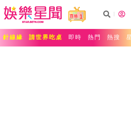
1
針線緣
請世界吃桌
即時
熱門
熱搜