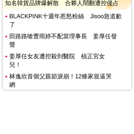
知名韓貨品牌爆解散 合夥人鬧翻遭控侵占
BLACKPINK十週年惹怒粉絲 Jisoo急道歉
了
田路路嗆曹雨婷不配當理事長 姜厚任發
聲
姜厚任女友遭控殺到醫院 槓正宮女
兒！
林逸欣首個父親節淚崩！12條家規逼哭
網