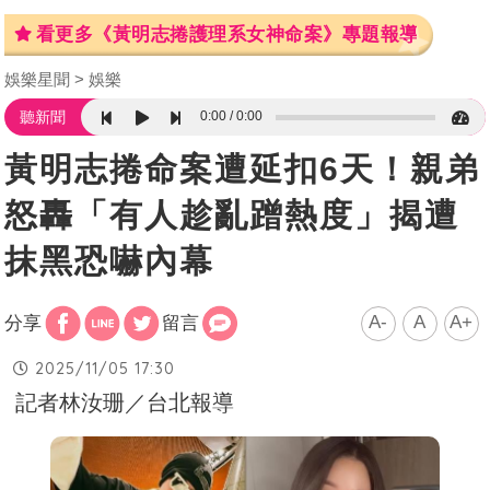
看更多《黃明志捲護理系女神命案》專題報導
娛樂星聞
娛樂
0:00
0:00
聽新聞
黃明志捲命案遭延扣6天！親弟
怒轟「有人趁亂蹭熱度」揭遭
抹黑恐嚇內幕
A-
A
A+
分享
留言
2025/11/05 17:30
記者林汝珊／台北報導