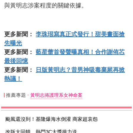
與黃明志涉案程度的關鍵依據。
更多新聞：
李珠珢寫真正式發行！甜美畫面搶
先曝光
更多新聞：
藍星蕾首發聲曝真相！合作謝侑芯
最後回憶
更多新聞：
日版黃明志？昔男神吸毒棄屍再掀
熱議！
推薦專題
黃明志捲護理系女神命案
颱風還沒到！基隆爆海水倒灌 商家超哀怨
改版大回饋 熱門3C大獎接力送