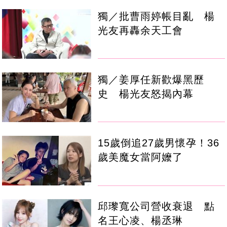
獨／批曹雨婷帳目亂 楊
光友再轟余天工會
獨／姜厚任新歡爆黑歷
史 楊光友怒揭內幕
15歲倒追27歲男懷孕！36
歲美魔女當阿嬤了
邱瓈寬公司營收衰退 點
名王心凌、楊丞琳