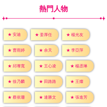
熱門人物
★
安迪
★
姜厚任
★
楊光友
★
余天
★
曹雨婷
★
李亞萍
★
邱瓈寬
★
王心凌
★
楊丞琳
★
王燦
★
徐乃麟
★
田路路
★
蔡依珊
★
連勝文
★
張進芳