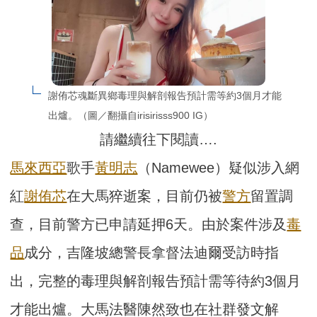
謝侑芯魂斷異鄉毒理與解剖報告預計需等約3個月才能
出爐。（圖／翻攝自irisirisss900 IG）
請繼續往下閱讀….
馬來西亞
歌手
黃明志
（Namewee）疑似涉入網
紅
謝侑芯
在大馬猝逝案，目前仍被
警方
留置調
查，目前警方已申請延押6天。由於案件涉及
毒
品
成分，吉隆坡總警長拿督法迪爾受訪時指
出，完整的毒理與解剖報告預計需等待約3個月
才能出爐。大馬法醫陳然致也在社群發文解