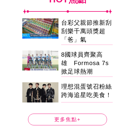
台彩父親節推新刮
刮樂千萬頭獎超
「爸」氣
8國球員齊聚高
雄 Formosa 7s
掀足球熱潮
理想混蛋號召粉絲
跨海追星吃美食！
更多焦點+