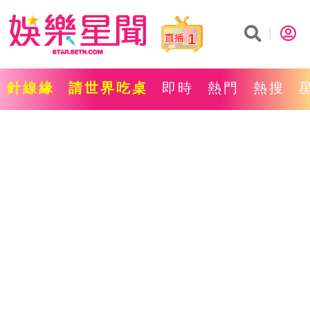
1
針線緣
請世界吃桌
即時
熱門
熱搜