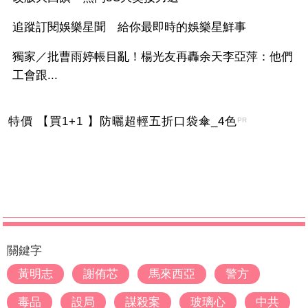
追蹤訂閱娛樂星聞 給你最即時的娛樂星鮮事
獨家／批曹雨婷帳目亂！楊光友再轟余天李亞萍：他們
工會跟...
特價 【買1+1 】防曬超輕五折口袋傘_4色
PR
關鍵字
黃明志
謝侑芯
馬來西亞
警方
毒品
設局
謀殺案
玻璃心
中共