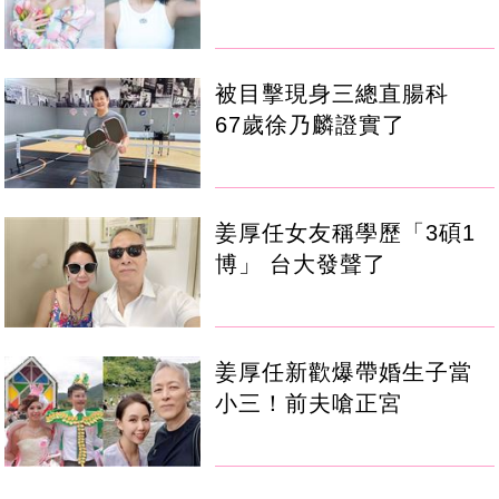
被目擊現身三總直腸科
67歲徐乃麟證實了
姜厚任女友稱學歷「3碩1
博」 台大發聲了
姜厚任新歡爆帶婚生子當
小三！前夫嗆正宮