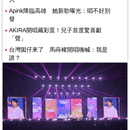
Apink降臨高雄 她新歌曝光：唱不好別
發
AKIRA開唱藏彩蛋！兒子首度驚喜獻
「聲」
台灣囡仔來了 馬蒔權開唱嗨喊：我是
誰？