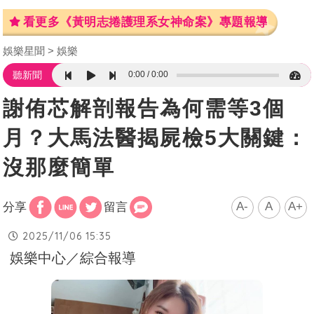
看更多《黃明志捲護理系女神命案》專題報導
娛樂星聞
娛樂
0:00
0:00
聽新聞
謝侑芯解剖報告為何需等3個
月？大馬法醫揭屍檢5大關鍵：
沒那麼簡單
A-
A
A+
分享
留言
2025/11/06 15:35
娛樂中心／綜合報導