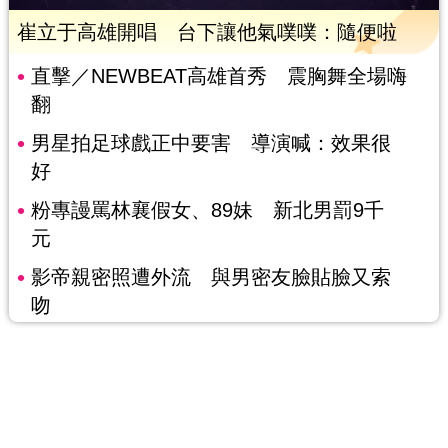
崔立于高雄開唱 台下讓他氣噗噗：隨便啦
直擊／NEWBEAT高雄首秀 震胸舞全場嗨
翻
男星拍足球戲正中要害 導演喊：效果很
好
粉專謾罵林襄假女、89妹 新北男罰9千
元
影帝親密照遭外流 與男密友臉貼臉又索
吻