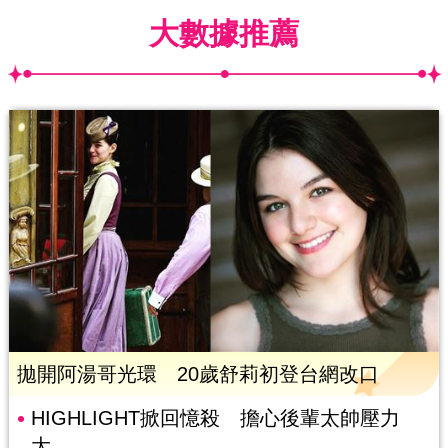
大數據推薦
拋開阿湯哥光環 20歲舒莉初登台網改口
HIGHLIGHT掀回憶殺 擔心後輩太帥壓力
大