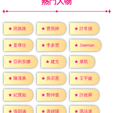
熱門人物
★
田路路
★
曹雨婷
★
許常德
★
姜厚任
★
李多慧
★
Joeman
★
建文
★
康凱
★
亞莉安娜
★
陳漢典
★
吳宗憲
★
王宇婕
★
紀寶如
★
鄭仲茵
★
許效舜
★
張韶涵
★
唐綺陽
★
瑪法達