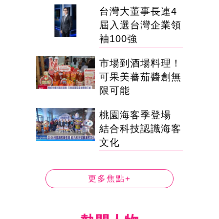
台灣大董事長連4
屆入選台灣企業領
袖100強
市場到酒場料理！
可果美蕃茄醬創無
限可能
桃園海客季登場
結合科技認識海客
文化
更多焦點+