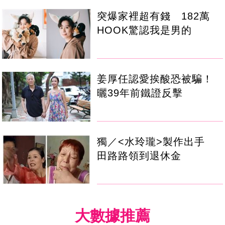
突爆家裡超有錢 182萬
HOOK驚認我是男的
姜厚任認愛挨酸恐被騙！
曬39年前鐵證反擊
獨／<水玲瓏>製作出手
田路路領到退休金
大數據推薦