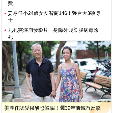
費
姜厚任小24歲女友智商146！獲台大3碩博
士
九孔突淚崩發影片 身障外甥染腸病毒險
死
姜厚任認愛挨酸恐被騙！曬39年前鐵證反擊