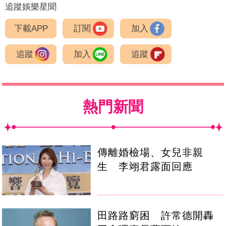
追蹤娛樂星聞
下載APP
訂閱
加入
追蹤
加入
追蹤
熱門新聞
傳離婚檢場、女兒非親
生 李翊君露面回應
田路路窮困 許常德開轟