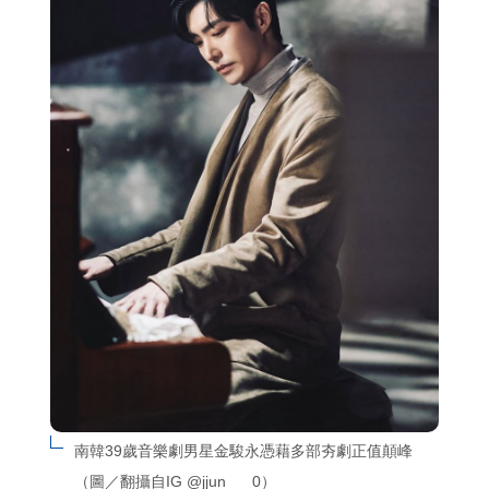
南韓39歲音樂劇男星金駿永憑藉多部夯劇正值顛峰
（圖／翻攝自IG @jjun___0）