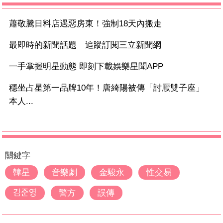
蕭敬騰日料店遇惡房東！強制18天內搬走
最即時的新聞話題 追蹤訂閱三立新聞網
一手掌握明星動態 即刻下載娛樂星聞APP
穩坐占星第一品牌10年！唐綺陽被傳「討厭雙子座」
本人...
關鍵字
韓星
音樂劇
金駿永
性交易
김준영
警方
誤傳