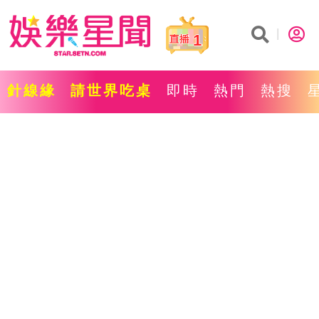
1
針線緣
請世界吃桌
即時
熱門
熱搜