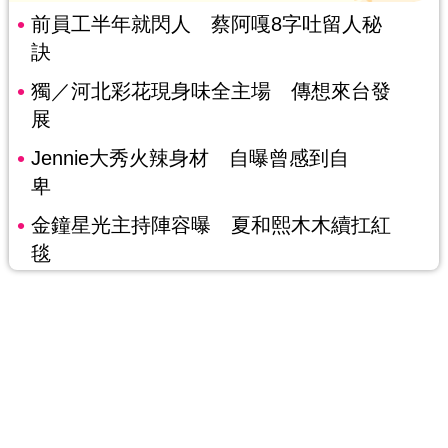
前員工半年就閃人 蔡阿嘎8字吐留人秘
訣
獨／河北彩花現身味全主場 傳想來台發
展
Jennie大秀火辣身材 自曝曾感到自
卑
金鐘星光主持陣容曝 夏和熙木木續扛紅
毯