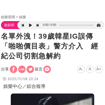
娛樂星聞
娛樂
0:00
0:00
聽新聞
名單外洩！39歲韓星IG誤傳
「啪啪價目表」警方介入 經
紀公司切割急解約
A-
A
A+
分享
留言
2025/11/08 20:24
娛樂中心／綜合報導