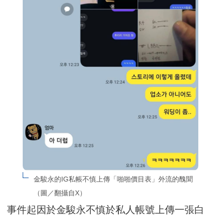
金駿永的IG私帳不慎上傳「啪啪價目表」外流的醜聞
（圖／翻攝自X）
事件起因於金駿永不慎於私人帳號上傳一張白