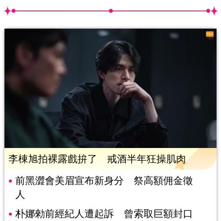
李棟旭拍裸露戲拚了 戒酒半年狂操肌肉
前黑澀會美眉宣布新身分 祭高額佣金徵
人
朴娜勑前經紀人遭起訴 曾索取巨額封口