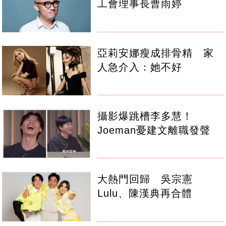
工會理事長曹雨婷
亞莉安娜瘦成排骨精 家
人急介入：她不好
攝影爆跳槽李多慧！
Joeman憂建文離職發聲
大熱門回歸 吳宗憲
Lulu、陳漢典再合體