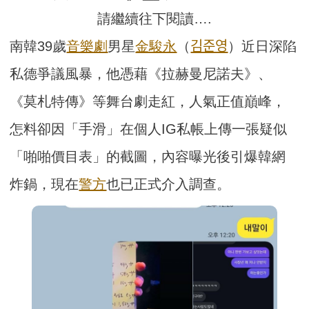
請繼續往下閱讀….
南韓39歲
音樂劇
男星
金駿永
（
김준영
）近日深陷
私德爭議風暴，他憑藉《拉赫曼尼諾夫》、
《莫札特傳》等舞台劇走紅，人氣正值巔峰，
怎料卻因「手滑」在個人IG私帳上傳一張疑似
「啪啪價目表」的截圖，內容曝光後引爆韓網
炸鍋，現在
警方
也已正式介入調查。