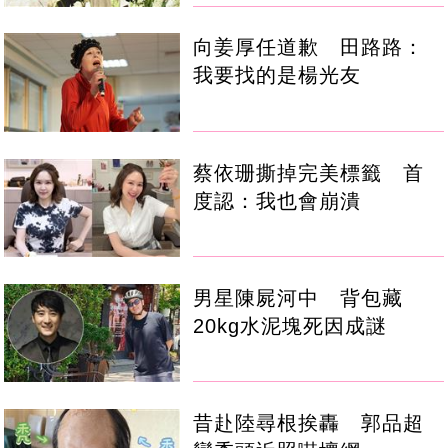
向姜厚任道歉 田路路：
我要找的是楊光友
蔡依珊撕掉完美標籤 首
度認：我也會崩潰
男星陳屍河中 背包藏
20kg水泥塊死因成謎
昔赴陸尋根挨轟 郭品超