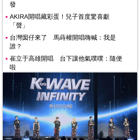
發
AKIRA開唱藏彩蛋！兒子首度驚喜獻
「聲」
台灣囡仔來了 馬蒔權開唱嗨喊：我是
誰？
崔立于高雄開唱 台下讓他氣噗噗：隨便
啦