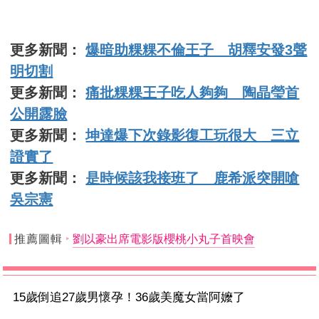
更多新聞：
爆暗助粿粿不倫王子 胡釋安發3聲
明切割
更多新聞：
痛批粿粿王子吃人夠夠 陶晶瑩首
公開露臉
更多新聞：
坤達爆下次錄影復工玩很大 三立
證實了
更多新聞：
是時候該我接班了 鹿希派突開嗆
吳宗憲
推薦圖輯
劉以豪出席電影版櫻桃小丸子首映會
15歲倒追27歲男懷孕！36歲美魔女當阿嬤了