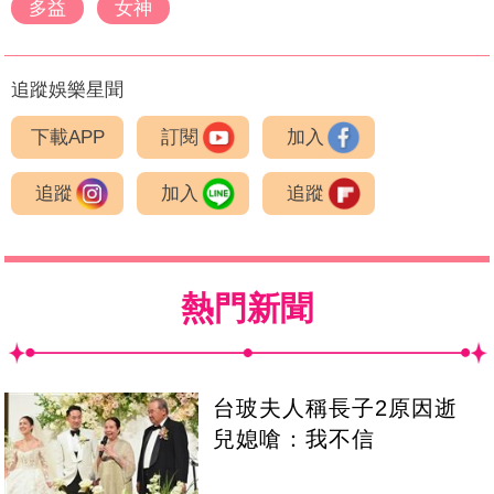
多益
女神
追蹤娛樂星聞
下載APP
訂閱
加入
追蹤
加入
追蹤
熱門新聞
台玻夫人稱長子2原因逝
兒媳嗆：我不信