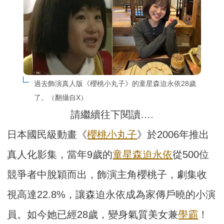
過去飾演真人版《櫻桃小丸子》的童星森迫永依28歲
了。（翻攝自X）
請繼續往下閱讀….
日本國民級動畫《
櫻桃小丸子
》於2006年推出
真人化影集，當年9歲的
童星
森迫永依
從500位
競爭者中脫穎而出，飾演主角櫻桃子，劇集收
視高達22.8%，讓森迫永依成為家傳戶曉的小演
員。如今她已經28歲，變身氣質美女兼
學霸
！