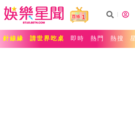
1
針線緣
請世界吃桌
即時
熱門
熱搜