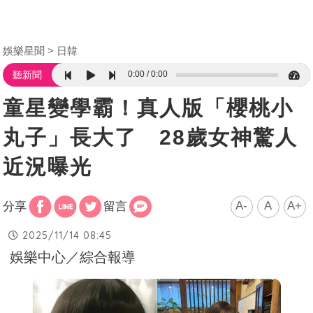
娛樂星聞
日韓
0:00
0:00
聽新聞
童星變學霸！真人版「櫻桃小
丸子」長大了 28歲女神驚人
近況曝光
A-
A
A+
分享
留言
2025/11/14 08:45
娛樂中心／綜合報導