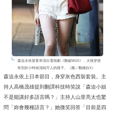
森迫永依曾客串演出電視劇《難破MG5》，火辣穿搭
有別於小時候清純可人的樣子。（圖／翻攝自X）
森迫永依上日本節目，身穿灰色西裝套裝。主
持人高橋茂雄提到翻譯科技時笑說「森迫小姐
不是能講好多語言嗎？」主持人山里亮太也驚
問「妳會幾種語言？」她微笑回答「目前是四