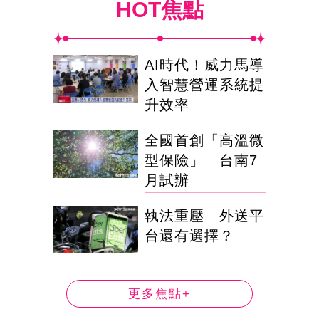
HOT焦點
AI時代！威力馬導
入智慧營運系統提
升效率
全國首創「高溫微
型保險」 台南7
月試辦
執法重壓 外送平
台還有選擇？
更多焦點+