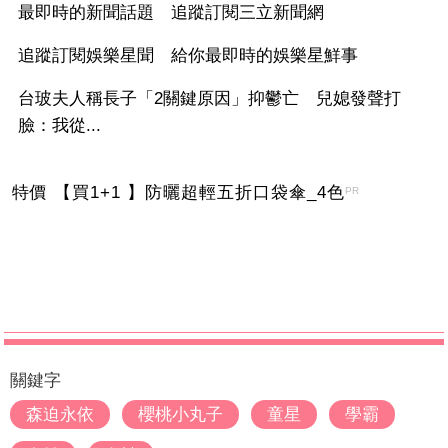
最即時的新聞話題 追蹤訂閱三立新聞網
追蹤訂閱娛樂星聞 給你最即時的娛樂星鮮事
台玻夫人稱長子「2關鍵原因」抑鬱亡 兒媳發聲打
臉：我從...
特價 【買1+1 】防曬超輕五折口袋傘_4色
PR
關鍵字
森迫永依
櫻桃小丸子
童星
學霸