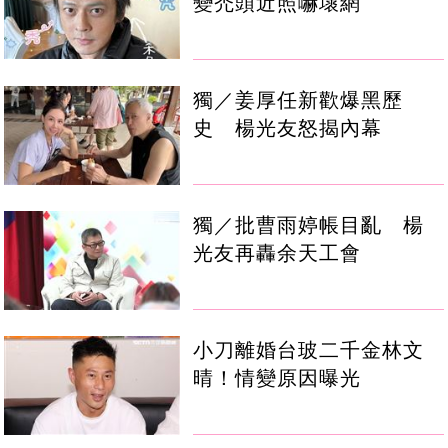
變禿頭近照嚇壞網
獨／姜厚任新歡爆黑歷
史 楊光友怒揭內幕
獨／批曹雨婷帳目亂 楊
光友再轟余天工會
小刀離婚台玻二千金林文
晴！情變原因曝光