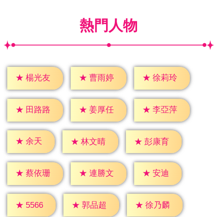
熱門人物
★
楊光友
★
曹雨婷
★
徐莉玲
★
田路路
★
姜厚任
★
李亞萍
★
余天
★
林文晴
★
彭康育
★
安迪
★
蔡依珊
★
連勝文
★
5566
★
郭品超
★
徐乃麟