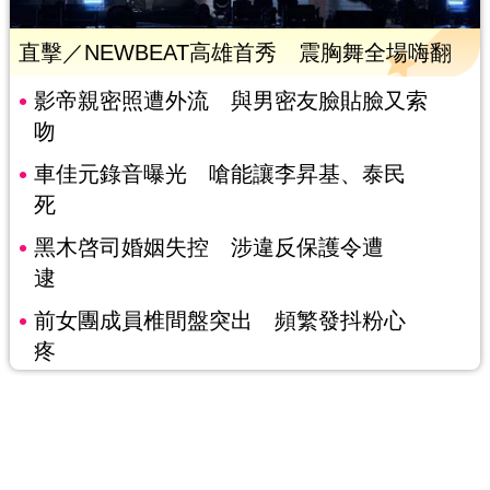
直擊／NEWBEAT高雄首秀 震胸舞全場嗨翻
影帝親密照遭外流 與男密友臉貼臉又索
吻
車佳元錄音曝光 嗆能讓李昇基、泰民
死
黑木啓司婚姻失控 涉違反保護令遭
逮
前女團成員椎間盤突出 頻繁發抖粉心
疼