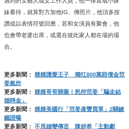
遇到的女藝人或女工作人員，他一律當成小妹
妹看待，就算對方加他IG、傳照片，他頂多按
讚或以表情符號回應，若和女演員有聚會，他
也會帶老婆出席，或選在彼此家人都在場的場
合。
更多新聞：
粿粿護愛王子 獨扛800萬賠償金范
姜氣炸
更多新聞：
粿粿哥哥開撕！怒控范姜「騙走結
婚聘金」
更多新聞：
粿粿美國行「范姜彥豐買單」2關鍵
鐵證曝
更多新聞：
不甩婚變傳言 陳妍希「主動獻