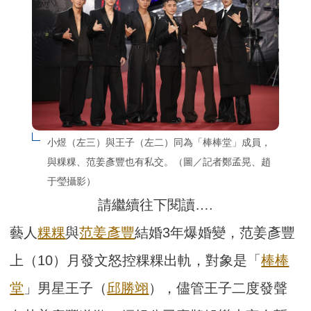
小煜（左三）與王子（左二）同為「棒棒堂」成員，
與粿粿、范姜彥豐也有私交。（圖／記者鄭孟晃、趙
于瑩攝影）
請繼續往下閱讀….
藝人
粿粿
與
范姜彥豐
結婚3年爆婚變，范姜彥豐
上（10）月發文怒控粿粿出軌，對象是「
棒棒
堂
」男星王子（
邱勝翊
），儘管王子二度發聲