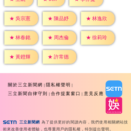
★
吳宗憲
★
陳品妤
★
林逸欣
★
林春銘
★
周杰倫
★
徐莉玲
★
黃鐙輝
★
許常德
關於三立新聞網
隱私權聲明
三立新聞自律守則
合作提案窗口
意見反應
三立新聞網
為了提供更好的閱讀內容，我們使用相關網站技
Copyright ©2026 Sanlih E-Television All Rights
術來改善使用者體驗，也尊重用戶的隱私權，特別提出聲明。