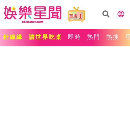
1
針線緣
請世界吃桌
即時
熱門
熱搜