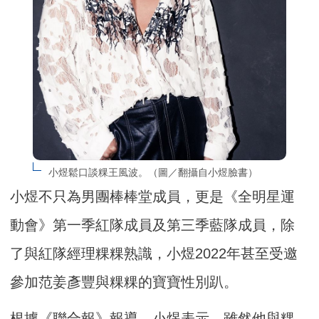
小煜鬆口談粿王風波。（圖／翻攝自小煜臉書）
小煜不只為男團棒棒堂成員，更是《全明星運
動會》第一季紅隊成員及第三季藍隊成員，除
了與紅隊經理粿粿熟識，小煜2022年甚至受邀
參加范姜彥豐與粿粿的寶寶性別趴。
根據《聯合報》報導，小煜表示，雖然他與粿