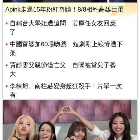
Apink走過15年粉紅奇蹟！8/8相約高雄巨蛋
自稱台大學姐遭追問 姜厚任女友回應
了
中國富婆加60場吻戲 短劇剛上線慘遭下
架
賈靜雯父親節憶亡父 自曝被當兒子養
大
李棟旭、南柱赫變身超狂殺手！片單一次
看