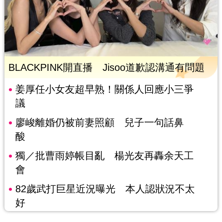
BLACKPINK開直播 Jisoo道歉認溝通有問題
姜厚任小女友超早熟！關係人回應小三爭
議
廖峻離婚仍被前妻照顧 兒子一句話鼻
酸
獨／批曹雨婷帳目亂 楊光友再轟余天工
會
82歲武打巨星近況曝光 本人認狀況不太
好