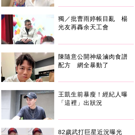
獨／批曹雨婷帳目亂 楊
光友再轟余天工會
陳隨意公開神級滷肉食譜
配方 網全暴動了
王凱生前暴瘦！經紀人曝
「這裡」出狀況
82歲武打巨星近況曝光