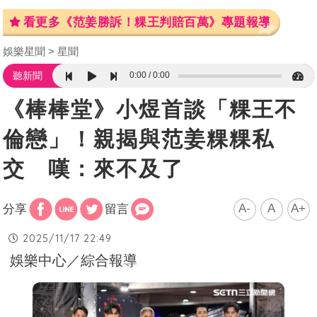
看更多《范姜勝訴！粿王判賠百萬》專題報導
娛樂星聞
星聞
0:00
0:00
聽新聞
《棒棒堂》小煜首談「粿王不
倫戀」！親揭與范姜粿粿私
交 嘆：來不及了
A-
A
A+
分享
留言
2025/11/17 22:49
娛樂中心／綜合報導