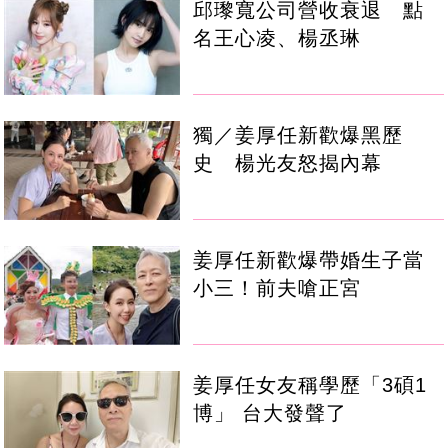
邱瓈寬公司營收衰退 點
名王心凌、楊丞琳
獨／姜厚任新歡爆黑歷
史 楊光友怒揭內幕
姜厚任新歡爆帶婚生子當
小三！前夫嗆正宮
姜厚任女友稱學歷「3碩1
博」 台大發聲了