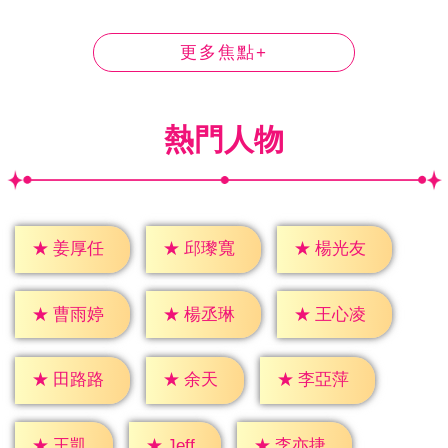
更多焦點+
熱門人物
★
姜厚任
★
邱瓈寬
★
楊光友
★
曹雨婷
★
楊丞琳
★
王心凌
★
余天
★
田路路
★
李亞萍
★
Jeff
★
王凱
★
李亦捷