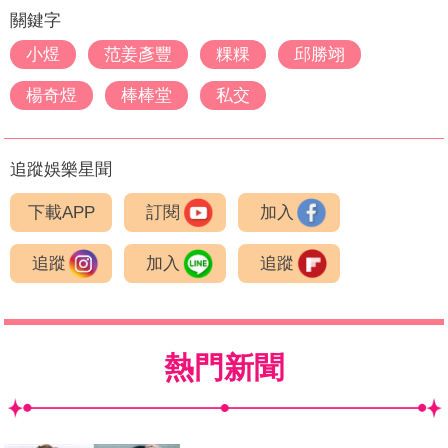
關鍵字
小煜
范姜彥豐
粿粿
邱勝翊
楊奇煜
棒棒堂
私交
追蹤娛樂星聞
下載APP
訂閱
加入
追蹤
加入
追蹤
熱門新聞