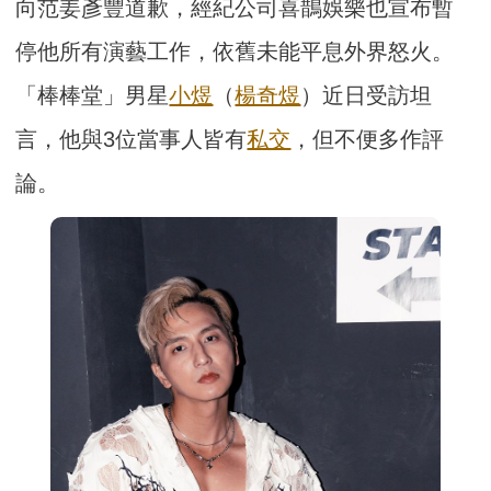
向范姜彥豐道歉，經紀公司喜鵲娛樂也宣布暫
停他所有演藝工作，依舊未能平息外界怒火。
「棒棒堂」男星
小煜
（
楊奇煜
）近日受訪坦
言，他與3位當事人皆有
私交
，但不便多作評
論。