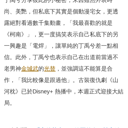
丁禹兮分享彼此的小秘密，宋茜雖然外表時
尚、美艷，但私底下其實是個動漫宅女，更透
露絕對看過數千集動畫，「我最喜歡的就是
《柯南》」，更一度搞笑表示自己私底下的另
一興趣是「電焊」，讓單純的丁禹兮差一點相
信。此外，丁禹兮也表示自己在出道前當過不
老男神
金城武
的
光替
，並強調這不能算是合
作，「我比較像是跟過他」。古裝復仇劇《山
河枕》已於Disney+ 熱播中，本週正式迎接大結
局。