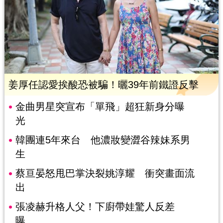
姜厚任認愛挨酸恐被騙！曬39年前鐵證反擊
金曲男星突宣布「單飛」超狂新身分曝
光
韓團連5年來台 他濃妝變澀谷辣妹系男
生
蔡亘晏怒甩巴掌決裂姚淳耀 衝突畫面流
出
張凌赫升格人父！下廚帶娃驚人反差
曝