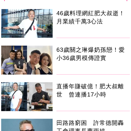
46歲料理網紅肥大叔逝！
月業績千萬3心法
63歲關之琳爆奶孫戀！愛
小36歲男模傳證實
直播年賺破億！肥大叔離
世 曾連播17小時
田路路窮困 許常德開轟