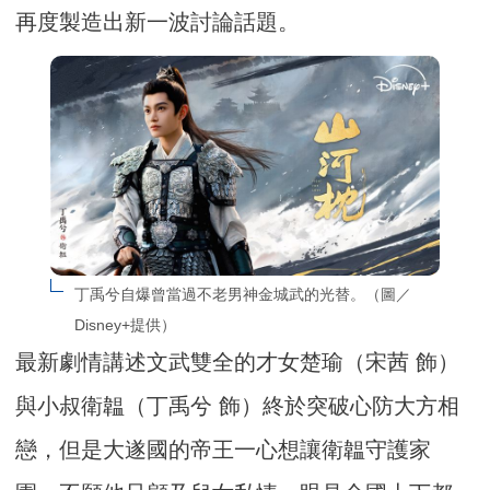
再度製造出新一波討論話題。
丁禹兮自爆曾當過不老男神金城武的光替。（圖／
Disney+提供）
最新劇情講述文武雙全的才女楚瑜（宋茜 飾）
與小叔衛韞（丁禹兮 飾）終於突破心防大方相
戀，但是大遂國的帝王一心想讓衛韞守護家