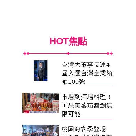
HOT焦點
台灣大董事長連4
屆入選台灣企業領
袖100強
市場到酒場料理！
可果美蕃茄醬創無
限可能
桃園海客季登場