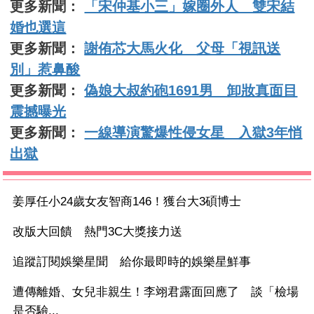
更多新聞：
「宋仲基小三」嫁圈外人 雙宋結
婚也選這
更多新聞：
謝侑芯大馬火化 父母「視訊送
別」惹鼻酸
更多新聞：
偽娘大叔約砲1691男 卸妝真面目
震撼曝光
更多新聞：
一線導演驚爆性侵女星 入獄3年悄
出獄
姜厚任小24歲女友智商146！獲台大3碩博士
改版大回饋 熱門3C大獎接力送
追蹤訂閱娛樂星聞 給你最即時的娛樂星鮮事
遭傳離婚、女兒非親生！李翊君露面回應了 談「檢場
是否驗...