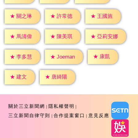
★
關之琳
★
許常德
★
王國旌
★
馬清偉
★
陳美琪
★
亞莉安娜
★
康凱
★
李多慧
★
Joeman
★
建文
★
唐綺陽
關於三立新聞網
隱私權聲明
三立新聞自律守則
合作提案窗口
意見反應