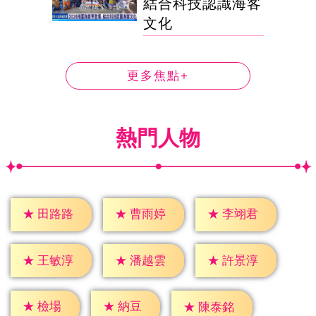
結合科技認識海客
文化
更多焦點+
熱門人物
★
田路路
★
曹雨婷
★
李翊君
★
王敏淳
★
潘越雲
★
許景淳
★
檢場
★
納豆
★
陳泰銘