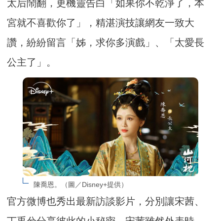
太后鬧翻，更機靈告白「如果你不乾淨了，本
宮就不喜歡你了」，精湛演技讓網友一致大
讚，紛紛留言「姊，求你多演戲」、「太愛長
公主了」。
陳喬恩。（圖／Disney+提供）
官方微博也秀出最新訪談影片，分別讓宋茜、