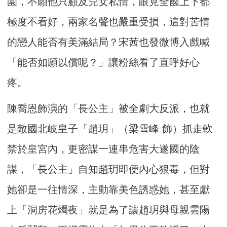
園，不願他只顧及兒女私情，眼見全國上下都
極度不看好，兩家名聲也嚴重受損，這對苦情
的戀人能否有美滿結局？宋茜也發微博入戲喊
「能否如願以償呢？」讓粉絲看了直呼好心
疼。
陳喬恩飾演的「長公主」被全劇大反派，也就
是敵國北岐皇子「趙玥」（梁雪峰 飾）抓走軟
禁於皇宮內，更密謀一連串危害大遂國的陰
謀，「長公主」自知趙玥即便內心狠毒，但對
她卻是一往情深，主動靠美色誘惑她，甚至獻
上「洞房花燭夜」就是為了讓趙玥與母親雲陽