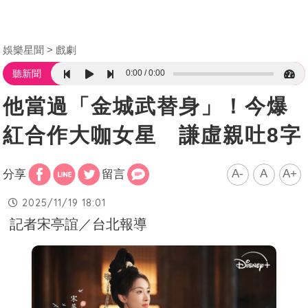
娛樂星聞
戲劇
0:00
0:00
聽新聞
他當過「金城武替身」！今爆
紅合作大咖女星 謙虛親吐8字
A-
A
A+
分享
留言
2025/11/19 18:01
記者宋亭誼／台北報導