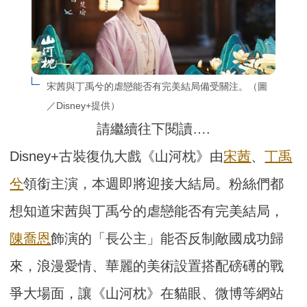
宋茜與丁禹兮的虐戀能否有完美結局備受關注。（圖
／Disney+提供）
請繼續往下閱讀….
Disney+古裝復仇大戲《山河枕》由
宋茜
、
丁禹
兮
領銜主演，本週即將迎接大結局。粉絲們都
想知道宋茜與丁禹兮的虐戀能否有完美結局，
陳喬恩
飾演的「長公主」能否反制敵國成功歸
來，浪漫愛情、華麗的美術設置搭配磅礡的戰
爭大場面，讓《山河枕》在貓眼、微博等網站