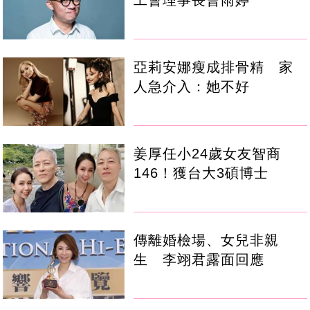
工會理事長曹雨婷
亞莉安娜瘦成排骨精 家
人急介入：她不好
姜厚任小24歲女友智商
146！獲台大3碩博士
傳離婚檢場、女兒非親
生 李翊君露面回應