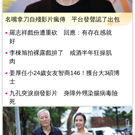
名嘴拿刀自殘影片瘋傳 平台發聲認了出包
羅志祥戲份遭重砍 回應：有存在感就
好
李棟旭拍裸露戲拚了 戒酒半年狂操肌
肉
姜厚任小24歲女友智商146！獲台大3碩博
士
九孔突淚崩發影片 身障外甥染腸病毒險
死