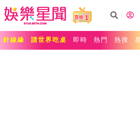
1
針線緣
請世界吃桌
即時
熱門
熱搜