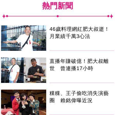
熱門新聞
46歲料理網紅肥大叔逝！
月業績千萬3心法
直播年賺破億！肥大叔離
世 曾連播17小時
粿粿、王子偷吃消失演藝
圈 賴銘偉曝近況