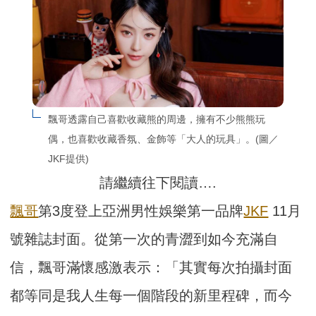
飄哥透露自己喜歡收藏熊的周邊，擁有不少熊熊玩
偶，也喜歡收藏香氛、金飾等「大人的玩具」。(圖／
JKF提供)
請繼續往下閱讀….
飄哥
第3度登上亞洲男性娛樂第一品牌
JKF
11月
號雜誌封面。從第一次的青澀到如今充滿自
信，飄哥滿懷感激表示：「其實每次拍攝封面
都等同是我人生每一個階段的新里程碑，而今