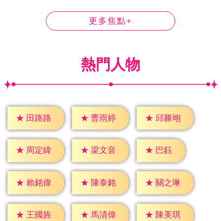
更多焦點+
熱門人物
★
田路路
★
曹雨婷
★
邱勝翊
★
巴鈺
★
周定緯
★
梁文音
★
賴銘偉
★
陳泰銘
★
關之琳
★
王國旌
★
馬清偉
★
陳美琪