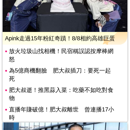
Apink走過15年粉紅奇蹟！8/8相約高雄巨蛋
放火垃圾山找相機！民宿稱誤認按摩棒網
怒
為5億商機翻臉 肥大叔插刀：要死一起
死
肥大叔逝！推黑蒜入菜：吃藥不如吃對食
物
直播年賺破億！肥大叔離世 曾連播17小
時