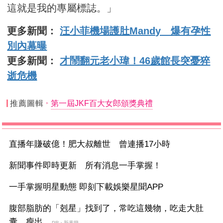
這就是我的專屬標誌。」
更多新聞：
汪小菲機場護肚Mandy 爆有孕性
別內幕曝
更多新聞：
才鬧翻元老小瑋！46歲館長突憂猝
逝危機
推薦圖輯
第一屆JKF百大女郎頒獎典禮
直播年賺破億！肥大叔離世 曾連播17小時
新聞事件即時更新 所有消息一手掌握！
一手掌握明星動態 即刻下載娛樂星聞APP
腹部脂肪的「剋星」找到了，常吃這幾物，吃走大肚
囊，瘦出...
PR・新素簡