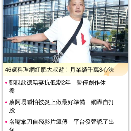
46歲料理網紅肥大叔逝！月業績千萬3心法
鄭靚歆德籍妻抗低潮2年 暫停創作休
養
蔡阿嘎喊怕被炎上做最好準備 網轟自打
臉
名嘴拿刀自殘影片瘋傳 平台發聲認了出
包