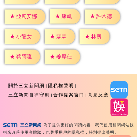
★
康凱
★
許常德
★
亞莉安娜
★
霖霖
★
林襄
★
小龍女
★
蔡阿嘎
★
姜厚任
關於三立新聞網
隱私權聲明
三立新聞自律守則
合作提案窗口
意見反應
三立新聞網
為了提供更好的閱讀內容，我們使用相關網站技
Copyright ©2026 Sanlih E-Television All Rights
術來改善使用者體驗，也尊重用戶的隱私權，特別提出聲明。
Reserved 版權所有 盜用必究 台北市內湖區舊宗路一段159