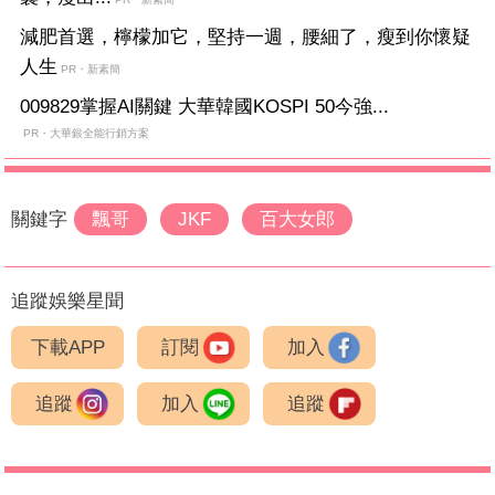
減肥首選，檸檬加它，堅持一週，腰細了，瘦到你懷疑
人生
PR・新素簡
009829掌握AI關鍵 大華韓國KOSPI 50今強...
PR・大華銀全能行銷方案
關鍵字
飄哥
JKF
百大女郎
追蹤娛樂星聞
下載APP
訂閱
加入
追蹤
加入
追蹤