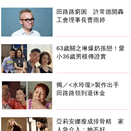
田路路窮困 許常德開轟
工會理事長曹雨婷
63歲關之琳爆奶孫戀！愛
小36歲男模傳證實
獨／<水玲瓏>製作出手
田路路領到退休金
亞莉安娜瘦成排骨精 家
人急介入：她不好