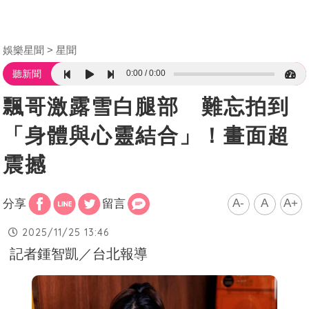
娛樂星聞
星聞
0:00
0:00
聽新聞
飄哥激露雪白腿部 難忘拍到
「身體與心靈結合」！畫面超
震撼
A-
A
A+
分享
留言
2025/11/25 13:46
記者鍾智凱／台北報導