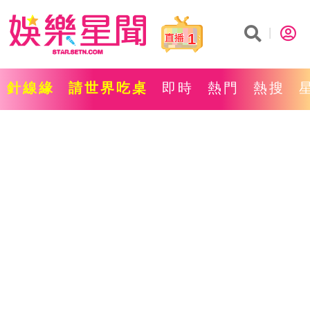
1
針線緣
請世界吃桌
即時
熱門
熱搜