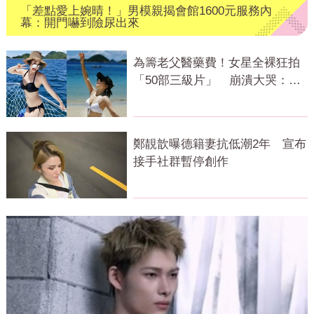
「差點愛上婉晴！」男模親揭會館1600元服務內
幕：開門嚇到險尿出來
為籌老父醫藥費！女星全裸狂拍
「50部三級片」 崩潰大哭：沒
靈魂了
鄭靚歆曝德籍妻抗低潮2年 宣布
接手社群暫停創作