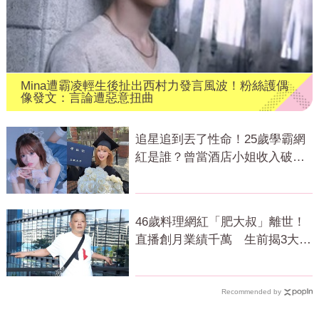
Mina遭霸凌輕生後扯出西村力發言風波！粉絲護偶
像發文：言論遭惡意扭曲
追星追到丟了性命！25歲學霸網
紅是誰？曾當酒店小姐收入破
億 警方證實
46歲料理網紅「肥大叔」離世！
直播創月業績千萬 生前揭3大成
功心法
Recommended by