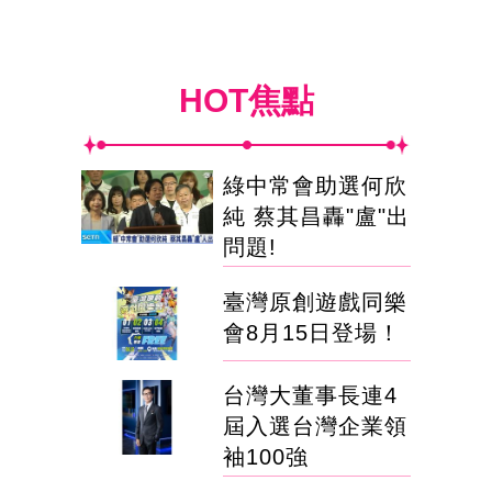
HOT焦點
綠中常會助選何欣
純 蔡其昌轟"盧"出
問題!
臺灣原創遊戲同樂
會8月15日登場！
台灣大董事長連4
屆入選台灣企業領
袖100強