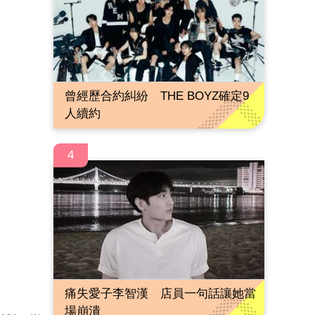
曾經歷合約糾紛 THE BOYZ確定9
人續約
4
痛失愛子李智漢 店員一句話讓她當
場崩潰