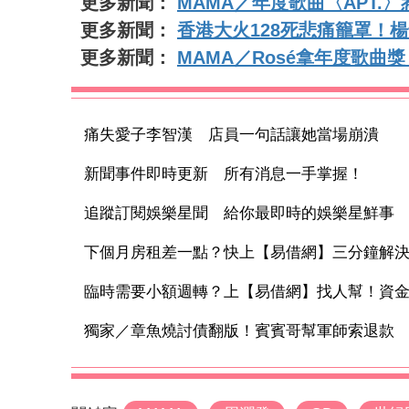
更多新聞：
MAMA／年度歌曲〈APT.〉
更多新聞：
香港大火128死悲痛籠罩！
更多新聞：
MAMA／Rosé拿年度歌曲
痛失愛子李智漢 店員一句話讓她當場崩潰
新聞事件即時更新 所有消息一手掌握！
追蹤訂閱娛樂星聞 給你最即時的娛樂星鮮事
下個月房租差一點？快上【易借網】三分鐘解
臨時需要小額週轉？上【易借網】找人幫！資
獨家／章魚燒討債翻版！賓賓哥幫軍師索退款 開