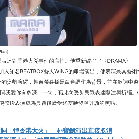
lus）
表達對香港火災事件的哀悼。他重新編排了〈DRAMA〉、
並加入知名BEATBOX藝人WING的串場演出，使表演兼具藝
十的姿勢演繹，舞台螢幕採黑白色調作為背景，並在歌詞中避
文「你問我愛你有多深」一句，藉此向受災民眾表達關注與祈福。
使整段表演成為典禮後廣受網友轉發與討論的焦點。
VV改歌詞「悼香港大火」 朴寶劍演出直接取消