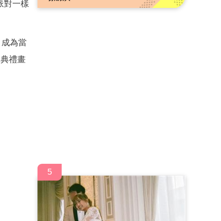
派對一樣
，成為當
次典禮畫
5