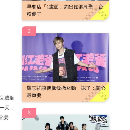
早餐店「1畫面」釣出始源朝聖 台
粉傻了
2
羅志祥談偶像飯撒互動 認了：開心
最重要
完成頒
一天，
3
常榮