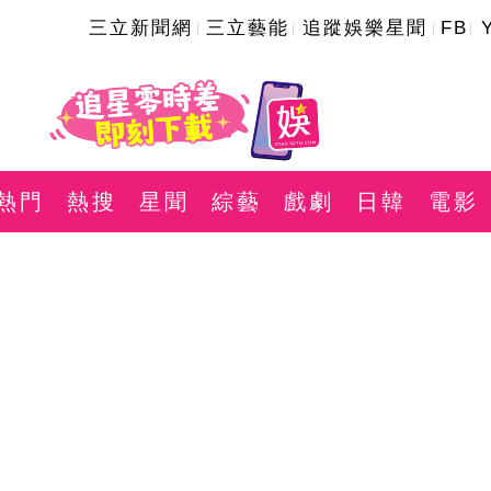
三立新聞網
三立藝能
追蹤娛樂星聞
FB
熱門
熱搜
星聞
綜藝
戲劇
日韓
電影