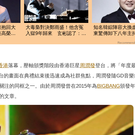
銀抱回大
大毒梟對決鄭雨盛！他含冤
知名韓綜陣容大換
最高榮
入獄9年歸來 玄彬認了：拍
東驚傳卸下八年主
了
到真的發火
後原因曝
Recommend
香港
落幕，壓軸頒獎階段由香港巨星
周潤發
登台，將「年度
手上台的畫面在典禮結束後迅速成為社群焦點，周潤發隨GD音
注的同框之一。由於周潤發曾在2015年為
BIGBANG
頒發
的文章。