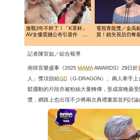
激戰3年不幹了！「K罩杯」
電視青龍獎／金高
AV女優震撼公布引退作 達
賞！錯失視后仍奪
人崩潰：痛失英才
譽 台上激動爆哭
記者陳宣如／綜合報導
南韓音樂盛事《2025
MAMA
AWARDS》29日於
人」獎項頒給
GD
（G-DRAGON）。兩人牽
鬆擺動的片段亦被粉絲大量轉傳，形成當晚最受關
獎，網路上也出現不少將兩次典禮畫面並列討論