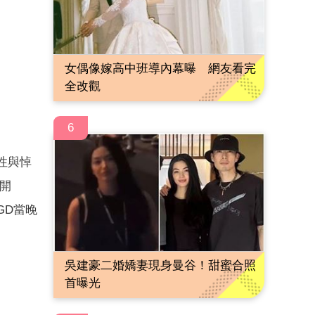
女偶像嫁高中班導內幕曝 網友看完
全改觀
6
術性與悼
開
GD當晚
吳建豪二婚嬌妻現身曼谷！甜蜜合照
首曝光