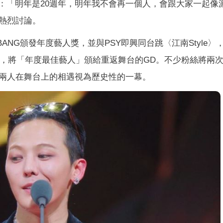
表示：「明年是20週年，明年我不會再一個人，會跟大家一起像
熱烈討論。
BANG頒發年度藝人獎，並與PSY即興同台跳〈江南Style〉
台，將「年度最佳藝人」頒給重返舞台的GD。不少粉絲將兩
兩人在舞台上的相遇視為歷史性的一幕。