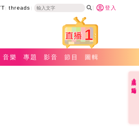
YT
threads
登入
1
音樂
專題
影音
節目
圖輯
直播✦活動