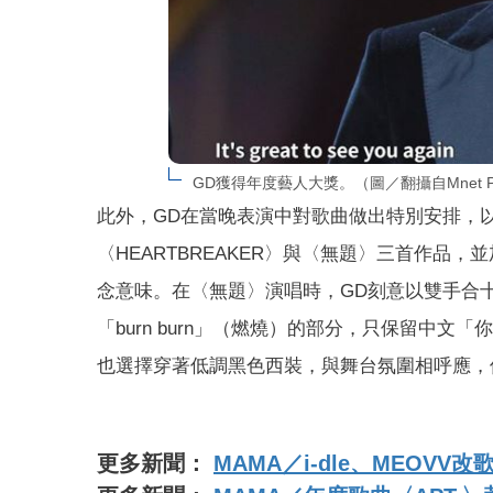
GD獲得年度藝人大獎。（圖／翻攝自Mnet P
此外，GD在當晚表演中對歌曲做出特別安排，以
〈HEARTBREAKER〉與〈無題〉三首作品，
念意味。在〈無題〉演唱時，GD刻意以雙手合
「burn burn」（燃燒）的部分，只保留中
也選擇穿著低調黑色西裝，與舞台氛圍相呼應，
更多新聞：
MAMA／i-dle、MEO