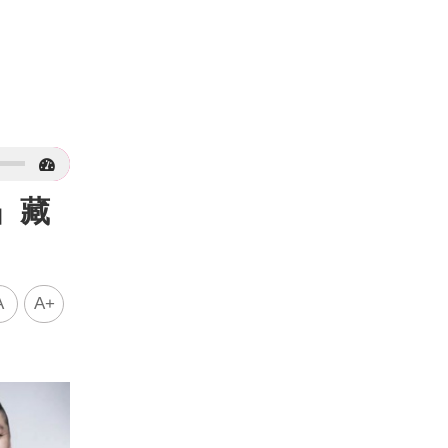
」藏
A
A+