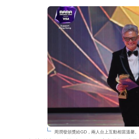
周潤發頒獎給GD，兩人台上互動相當溫馨。（圖