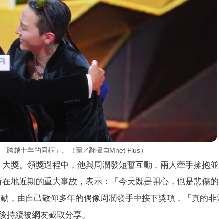
跨越十年的同框」。（圖／翻攝自Mnet Plus）
」大獎。領獎過程中，他與周潤發短暫互動，兩人牽手擁抱並
所在地近期的重大事故，表示：「今天既是開心，也是悲傷的
年活動，由自己敬仰多年的偶像周潤發手中接下獎項，「真的非
後持續被網友截取分享。