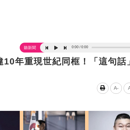
0:00
0:00
聽新聞
睽違10年重現世紀同框！「這句話
A-