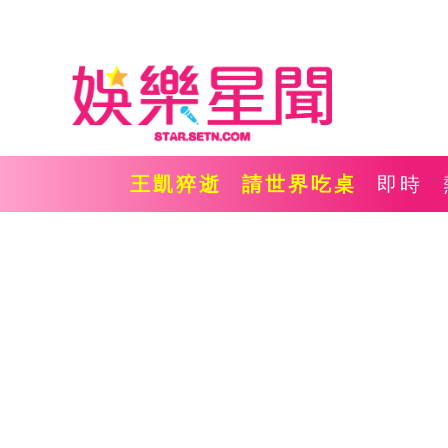
王凱猝逝
請世界吃桌
即時