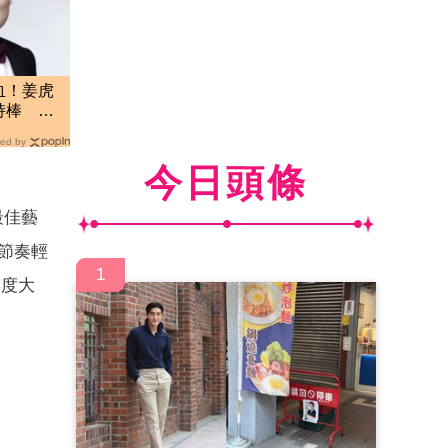
血！姜虎
持棒 背
ed by
今日頭條
最佳藝
樂節奏輕
1
年度大