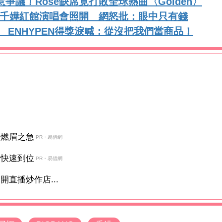
惹爭議！Rosé缺席竟打敗全球熱曲〈Golden〉
楊千嬅紅館演唱會照開 網怒批：眼中只有錢
獎 ENHYPEN得獎淚喊：從沒把我們當商品！
決燃眉之急
PR・易借網
金快速到位
PR・易借網
直播炒作店...