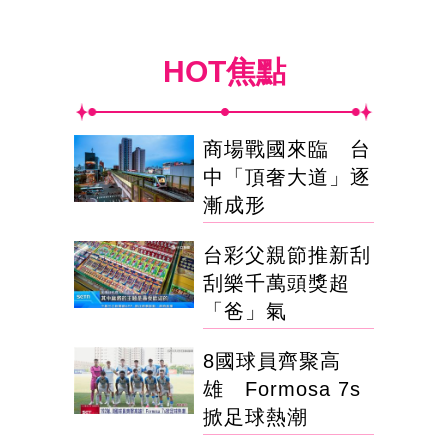
HOT焦點
商場戰國來臨 台
中「頂奢大道」逐
漸成形
台彩父親節推新刮
刮樂千萬頭獎超
「爸」氣
8國球員齊聚高
雄 Formosa 7s
掀足球熱潮