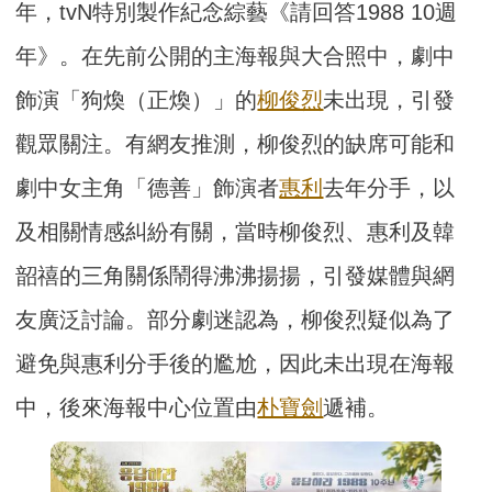
年，tvN特別製作紀念綜藝《請回答1988 10週
年》。在先前公開的主海報與大合照中，劇中
飾演「狗煥（正煥）」的
柳俊烈
未出現，引發
觀眾關注。有網友推測，柳俊烈的缺席可能和
劇中女主角「德善」飾演者
惠利
去年分手，以
及相關情感糾紛有關，當時柳俊烈、惠利及韓
韶禧的三角關係鬧得沸沸揚揚，引發媒體與網
友廣泛討論。部分劇迷認為，柳俊烈疑似為了
避免與惠利分手後的尷尬，因此未出現在海報
中，後來海報中心位置由
朴寶劍
遞補。