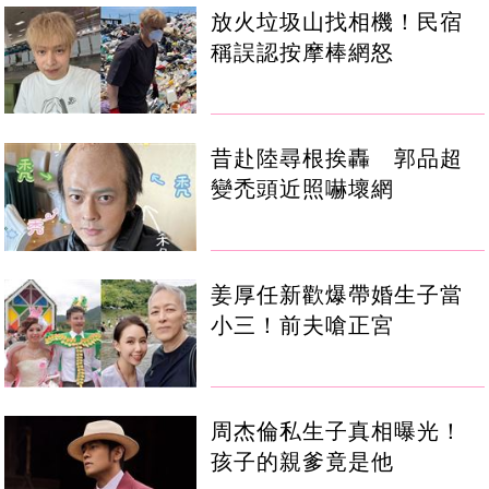
放火垃圾山找相機！民宿
稱誤認按摩棒網怒
昔赴陸尋根挨轟 郭品超
變禿頭近照嚇壞網
姜厚任新歡爆帶婚生子當
小三！前夫嗆正宮
周杰倫私生子真相曝光！
孩子的親爹竟是他