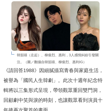
韓韶禧（左起）、柳俊烈、惠利，3人感情糾紛引發關
注。（圖／翻攝自韓韶禧、柳俊烈、惠利IG）
《請回答1988》因細膩描寫青春與家庭生活，
被譽為「國民人生韓劇」。此次十週年紀念特
輯將以三集形式呈現，帶領觀眾重回雙門洞，
回顧劇中笑與淚的時刻，也讓觀眾看到演員十
年後再次聚首的畫面。