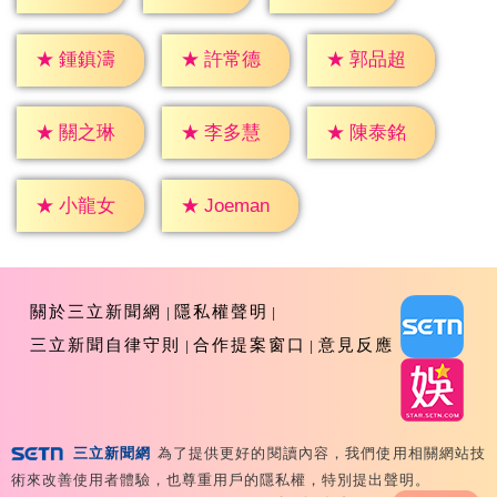
★
鍾鎮濤
★
許常德
★
郭品超
★
關之琳
★
李多慧
★
陳泰銘
★
小龍女
★
Joeman
關於三立新聞網
隱私權聲明
三立新聞自律守則
合作提案窗口
意見反應
三立新聞網
為了提供更好的閱讀內容，我們使用相關網站技
Copyright ©2026 Sanlih E-Television All Rights
術來改善使用者體驗，也尊重用戶的隱私權，特別提出聲明。
Reserved 版權所有 盜用必究 台北市內湖區舊宗路一段159