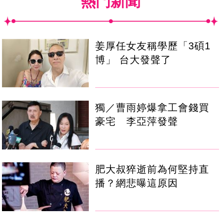
熱門新聞
姜厚任女友稱學歷「3碩1
博」 台大發聲了
獨／曹雨婷爆拿工會錢買
豪宅 李亞萍發聲
肥大叔猝逝前為何堅持直
播？網悲曝這原因