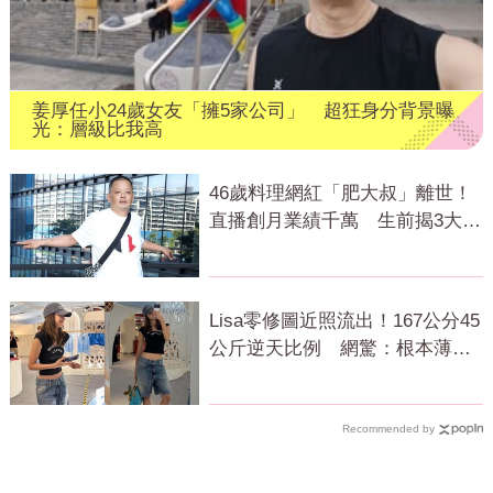
姜厚任小24歲女友「擁5家公司」 超狂身分背景曝
光：層級比我高
46歲料理網紅「肥大叔」離世！
直播創月業績千萬 生前揭3大成
功心法
Lisa零修圖近照流出！167公分45
公斤逆天比例 網驚：根本薄到
快消失
Recommended by