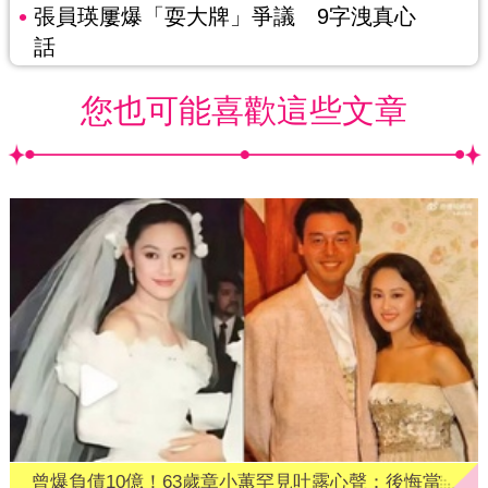
張員瑛屢爆「耍大牌」爭議 9字洩真心
話
您也可能喜歡這些文章
曾爆負債10億！63歲章小蕙罕見吐露心聲：後悔當