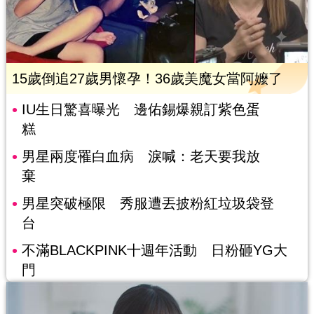
15歲倒追27歲男懷孕！36歲美魔女當阿嬤了
IU生日驚喜曝光 邊佑錫爆親訂紫色蛋
糕
男星兩度罹白血病 淚喊：老天要我放
棄
男星突破極限 秀服遭丟披粉紅垃圾袋登
台
不滿BLACKPINK十週年活動 日粉砸YG大
門