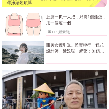
年嫁給鍾鎮濤
肚腩一抓一大把，只需1個雞蛋，
用一個瘦一個
PR (新素簡)
甜美女優引退...證實轉行「程式
設計師」近況曝 網驚：無碼變
寫碼