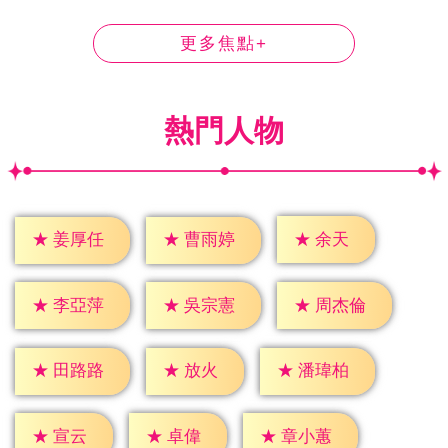
更多焦點+
熱門人物
★
余天
★
姜厚任
★
曹雨婷
★
李亞萍
★
吳宗憲
★
周杰倫
★
放火
★
田路路
★
潘瑋柏
★
宣云
★
卓偉
★
章小蕙