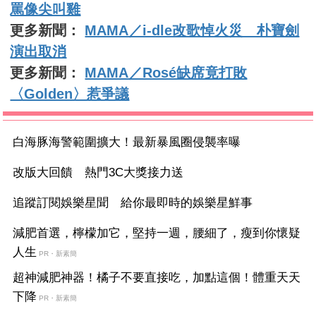
罵像尖叫雞
更多新聞：
MAMA／i-dle改歌悼火災 朴寶劍
演出取消
更多新聞：
MAMA／Rosé缺席竟打敗
〈Golden〉惹爭議
白海豚海警範圍擴大！最新暴風圈侵襲率曝
改版大回饋 熱門3C大獎接力送
追蹤訂閱娛樂星聞 給你最即時的娛樂星鮮事
減肥首選，檸檬加它，堅持一週，腰細了，瘦到你懷疑
人生
PR・新素簡
超神減肥神器！橘子不要直接吃，加點這個！體重天天
下降
PR・新素簡