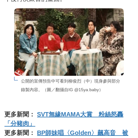
公開的宣傳預告中可看到柳俊烈（中）現身參與部分
錄製內容。（圖／翻攝自IG @15ya.baby）
更多新聞：
SVT無緣MAMA大賞 粉絲怒轟
「分豬肉」
更多新聞：
BP師妹唱〈Golden〉飆高音 被