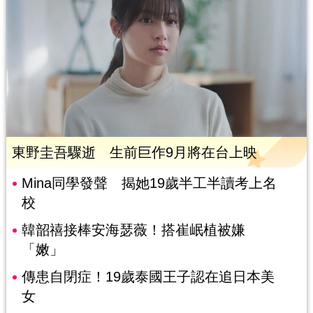
東野圭吾驟逝 生前巨作9月將在台上映
Mina同學發聲 揭她19歲半工半讀考上名
校
韓韶禧接棒安海瑟薇！搭崔岷植被嫌
「嫩」
傳患自閉症！19歲泰國王子認在追日本美
女