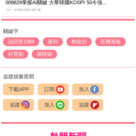
009829掌握AI關鍵 大華韓國KOSPI 50今強...
PR・大華銀全能行銷方案
關鍵字
請回答1988
惠利
柳俊烈
宣傳海報
朴寶劍
羅暎錫
追蹤娛樂星聞
下載APP
訂閱
加入
追蹤
加入
追蹤