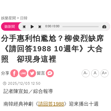
娛樂星聞
日韓
0:00
0:00
聽新聞
分手惠利怕尷尬？柳俊烈缺席
《請回答1988 10週年》大合
照 卻現身這裡
A-
A
A+
分享
留言
2025/12/03 12:50
記者陳宣如／綜合報導
南韓經典神劇《
請回答1988
》迎來播出十週