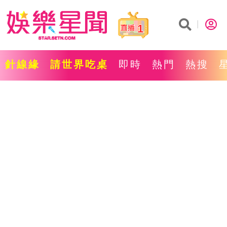
1
針線緣
請世界吃桌
即時
熱門
熱搜