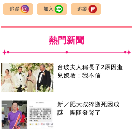
追蹤
加入
追蹤
熱門新聞
台玻夫人稱長子2原因逝
兒媳嗆：我不信
新／肥大叔猝逝死因成
謎 團隊發聲了