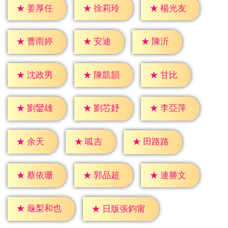
★
姜厚任
★
徐莉玲
★
楊光友
★
安迪
★
陳沂
★
曹雨婷
★
甘比
★
沈政男
★
陳凱韻
★
劉鑾雄
★
劉芯妤
★
李亞萍
★
余天
★
呱吉
★
田路路
★
蔡依珊
★
郭品超
★
連勝文
★
龜梨和也
★
日版張鈞甯