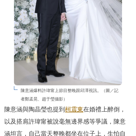
陳意涵爆料許瑋甯上節目整晚跟邱澤視訊。（圖／記
者鄭孟晃、趙于瑩攝影）
陳意涵與陶晶瑩也提到
柯震東
在婚禮上醉倒，
以及搭肩許瑋甯被說毫無邊界感等爭議，陳意
涵坦言，自己當天整晚都坐在位子上，生怕自