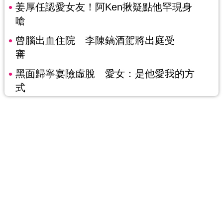
姜厚任認愛女友！阿Ken揪疑點他罕現身
嗆
曾腦出血住院 李陳鎬酒駕將出庭受
審
黑面歸寧宴險虛脫 愛女：是他愛我的方
式