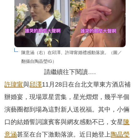
陳意涵（右）在邱澤、許瑋甯婚禮感動落淚。（圖／
翻攝自陶晶瑩IG）
請繼續往下閱讀….
許瑋甯
與
邱澤
11月28日在台北文華東方酒店補
辦婚宴，現場眾星雲集，星光熠熠，幾乎半個
演藝圈都到場為這對新人送祝福。其中，小倆
口的結婚誓詞讓賓客與網友感動不已，女星
陳
意涵
甚至在台下激動落淚。近日她登上
陶晶瑩