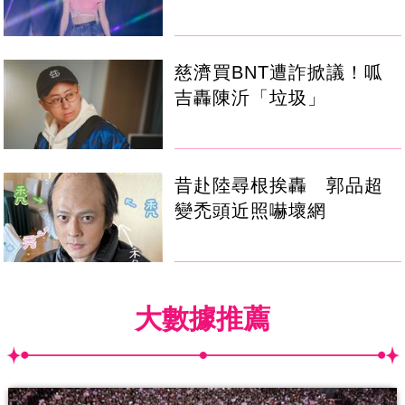
慈濟買BNT遭詐掀議！呱
吉轟陳沂「垃圾」
昔赴陸尋根挨轟 郭品超
變禿頭近照嚇壞網
大數據推薦