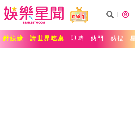
1
針線緣
請世界吃桌
即時
熱門
熱搜