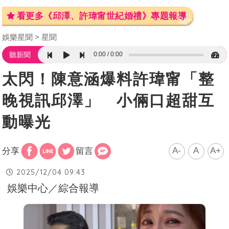
看更多《邱澤、許瑋甯世紀婚禮》專題報導
娛樂星聞
星聞
0:00
0:00
聽新聞
太閃！陳意涵爆料許瑋甯「整
晚視訊邱澤」 小倆口超甜互
動曝光
A-
A
A+
分享
留言
2025/12/04 09:43
娛樂中心／綜合報導