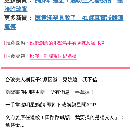
更多新聞：
闕沐軒是誰？濕吻王大陸被拍 撞
臉許瑋甯
更多新聞：
陳意涵罕見脫了 41歲真實狀態遭
瘋傳
推薦圖輯
她們創業的那些鳥事宥勝陳意涵邱澤
推薦專題
邱澤、許瑋甯世紀婚禮
台玻夫人稱長子2原因逝 兒媳嗆：我不信
新聞事件即時更新 所有消息一手掌握！
一手掌握明星動態 即刻下載娛樂星聞APP
突向姜厚任道歉！田路路喊話「我要找的是楊光友」：
當時太...