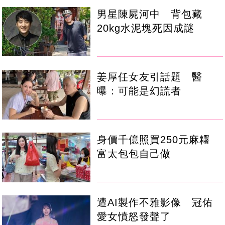
男星陳屍河中 背包藏
20kg水泥塊死因成謎
姜厚任女友引話題 醫
曝：可能是幻謊者
身價千億照買250元麻糬
富太包包自己做
遭AI製作不雅影像 冠佑
愛女憤怒發聲了