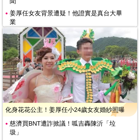
聞
姜厚任女友背景遭疑！他證實是真台大畢
業
化身花花公主！姜厚任小24歲女友婚紗照曝
慈濟買BNT遭詐掀議！呱吉轟陳沂「垃
圾」