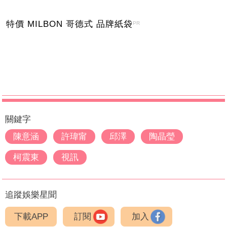
特價 MILBON 哥德式 品牌紙袋
PR
關鍵字
陳意涵
許瑋甯
邱澤
陶晶瑩
柯震東
視訊
追蹤娛樂星聞
下載APP
訂閱
加入