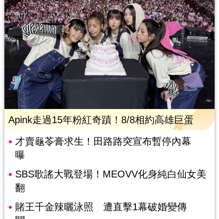
Apink走過15年粉紅奇蹟！8/8相約高雄巨蛋
才賣龜苓膏求生！田路路突宣布暫停內幕
曝
SBS歌謠大戰登場！MEOVV化身純白仙女美
翻
賭王千金辣曬泳照 遭直擊1幕破婚變傳