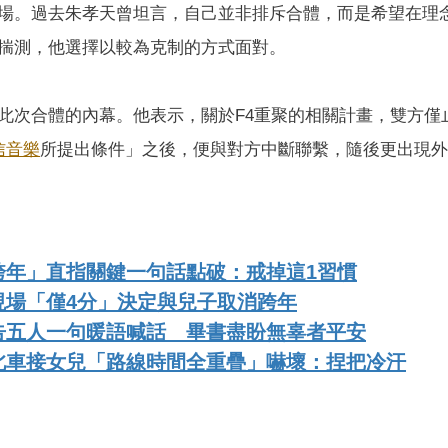
場。過去​朱孝天曾坦言，自己並非排斥合體，而是希望在理
揣測，他選擇以較為克制的方式面對。
此次合體的內幕。他表示，關於F4重聚的相關計畫，雙方僅
信音樂
所提出條件」之後，便與對方中斷聯繫，隨後更出現外
跨年」直指關鍵一句話點破：戒掉這1習慣
現場「僅4分」決定與兒子取消跨年
告五人一句暖語喊話 畢書盡盼無辜者平安
北車接女兒「路線時間全重疊」嚇壞：捏把冷汗