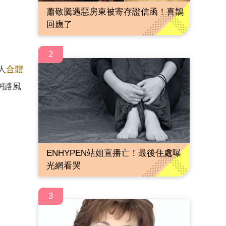
蕭敬騰遇惡房東被寄存證信函！喜鵲
回應了
2
人
合體
網路風
ENHYPEN站姐直播亡！最後住處曝
光網看哭
3