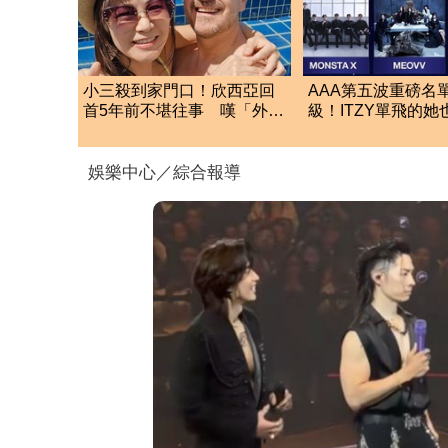
小三殺到家門口！欣西亞回
AAA第五波重磅名
首5年前不堪往事 嘆「外遇
級！ITZY單飛的
結束考驗才開始」
這5組巨星強勢登台
娛樂中心／綜合報導