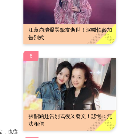
江蕙崩潰爆哭摯友逝世！淚喊怕參加
告別式
6
張韶涵赴告別式後又發文！悲慟：無
法相信
點，也從