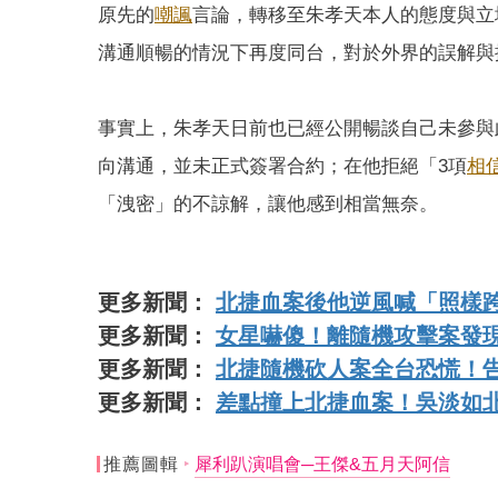
原先的
嘲諷
言論，轉移至朱孝天本人的態度與立
溝通順暢的情況下再度同台，對於外界的誤解與
事實上，朱孝天日前也已經公開暢談自己未參與
向溝通，並未正式簽署合約；在他拒絕「3項
相
「洩密」的不諒解，讓他感到相當無奈。
更多新聞：
北捷血案後他逆風喊「照樣
更多新聞：
女星嚇傻！離隨機攻擊案發
更多新聞：
北捷隨機砍人案全台恐慌！
更多新聞：
差點撞上北捷血案！吳淡如
推薦圖輯
犀利趴演唱會─王傑&五月天阿信