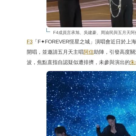
F4成員言承旭、吳建豪、周渝民與五月天
F3
「F✦FOREVER恆星之城」演唱會近日於
開唱，並邀請五月天主唱
阿信
助陣，引發高度關
波，焦點直指自認疑似遭排擠，未參與演出的
朱