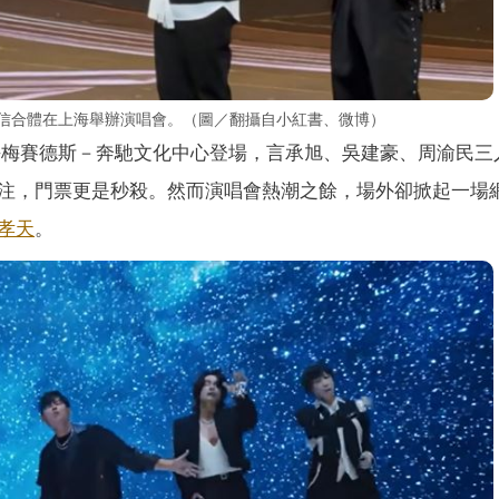
阿信合體在上海舉辦演唱會。（圖／翻攝自小紅書、微博）
上海梅賽德斯－奔馳文化中心登場，言承旭、吳建豪、周渝民三
注，門票更是秒殺。然而演唱會熱潮之餘，場外卻掀起一場
孝天
。