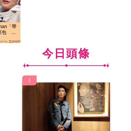
man「帶
抓包 阿
ed by
今日頭條
1