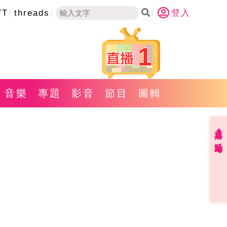
YT
threads
登入
1
音樂
專題
影音
節目
圖輯
直播✦活動