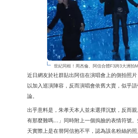
世紀同框！周杰倫、阿信合體F3跨3大洲拍M
近日網友於社群貼出阿信在演唱會上的側拍照片
以加入巡演陣容，反而演唱會依舊大賣，似乎語
論。
出乎意料是，朱孝天本人並未選擇沉默，反而親
有那麼難嗎…」同時附上一個摀臉的表情符號。
天實際上是在替阿信抱不平，認為該名粉絲的照