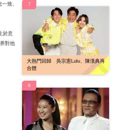
念一致、
7
止於意
界對他
大熱門回歸 吳宗憲Lulu、陳漢典再
合體
8