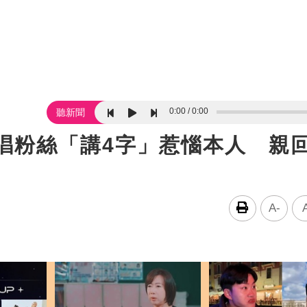
0:00
0:00
聽新聞
唱粉絲「講4字」惹惱本人 親
A-