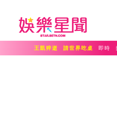
王凱猝逝
請世界吃桌
即時