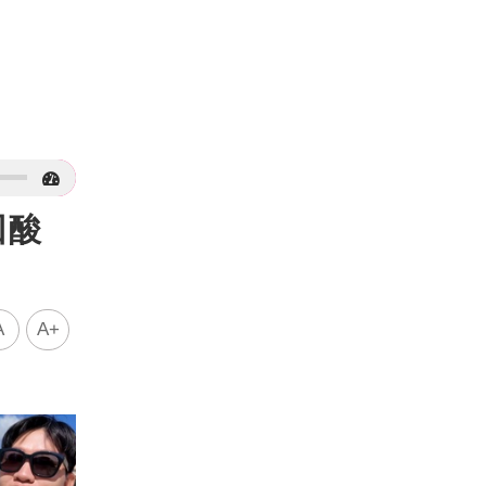
回酸
A
A+