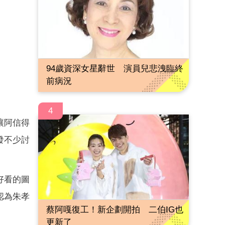
94歲資深女星辭世 演員兒悲洩臨終
前病況
4
讓阿信得
發不少討
好看的圖
認為朱孝
蔡阿嘎復工！新企劃開拍 二伯IG也
更新了