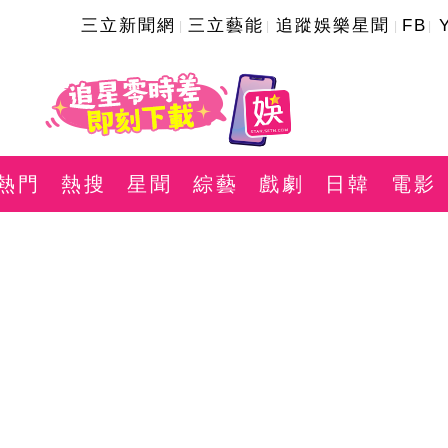
三立新聞網
三立藝能
追蹤娛樂星聞
FB
熱門
熱搜
星聞
綜藝
戲劇
日韓
電影