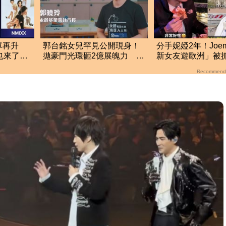
單再升
郭台銘女兒罕見公開現身！
分手妮婭2年！Joe
她也來了
拋豪門光環砸2億展魄力 親
新女友遊歐洲」被
揭教育殘酷真相
滴發聲救火網不信
Recommend