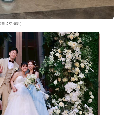
者鄭孟晃攝影）