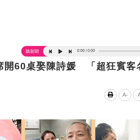
0:00
0:00
聽新聞
席開60桌娶陳詩媛 「超狂賓客
A-