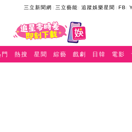
三立新聞網
三立藝能
追蹤娛樂星聞
FB
熱門
熱搜
星聞
綜藝
戲劇
日韓
電影