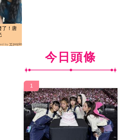
廢了！唐
光
ed by
今日頭條
1