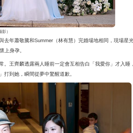
攝影）
去年蕭敬騰和Summer（林有慧）完婚場地相同，現場星
經懷上身孕。
常。王齊麟透露兩人睡前一定會互相告白「我愛你」才入睡
」打到她，瞬間從夢中驚醒道歉。