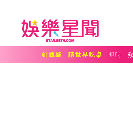
針線緣
請世界吃桌
即時