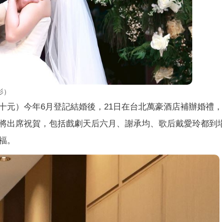
影）
十元）今年6月登記結婚後，21日在台北萬豪酒店補辦婚禮
將出席祝賀，包括戲劇天后六月、謝承均、歌后戴愛玲都到
福。