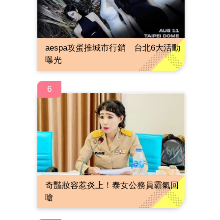
aespa攻蛋推城市行銷 台北6大活動
曝光
6
奇豔妝容惹炎上！泰女公務員霸氣回
嗆