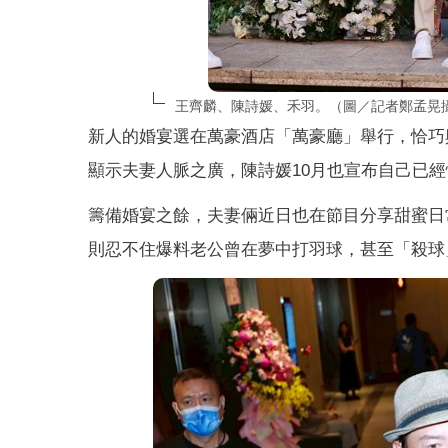
王齊麟、陳詩媛、禾羽。（圖／記者鄭孟晃
新人的婚宴選在萬豪酒店「萬豪廳」舉行，恰巧與
顯示夫妻人脈之廣，陳詩媛10月也宣布自己已
籌備婚宴之餘，夫妻倆近日也在節目分享甜蜜日
則忍不住爆料老公曾在夢中打羽球，甚至「殺球