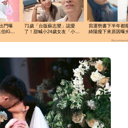
出門曝
71歲「台版蘇志燮」認愛
寫運勢書下半年都
伯IG也
了！甜喊小24歲女友「小寶
綺陽瘦下來原因曝
貝」七世情緣震撼曝光
Recommend