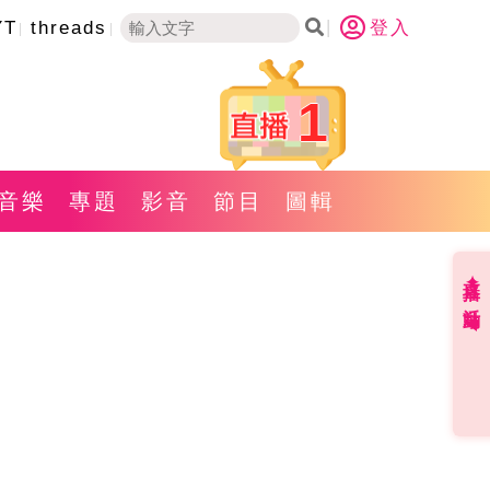
YT
threads
登入
1
音樂
專題
影音
節目
圖輯
直播✦活動