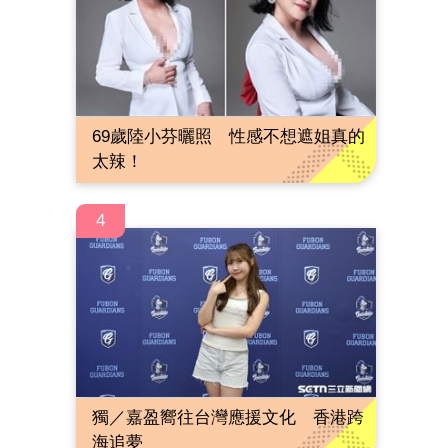
69歲陸小芬曬照 性感不想遮姐真的
太辣！
4
獨／嘉盈嚮往台灣應援文化 香港跨
海追夢