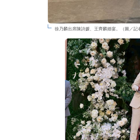
徐乃麟出席陳詩媛、王齊麟婚宴。（圖／記