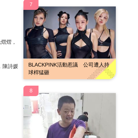
7
光熠熠，
BLACKPINK活動惹議 公司遭人持
，陳詩媛
球桿猛砸
8