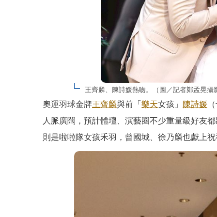
王齊麟、陳詩媛熱吻。（圖／記者鄭孟晃攝
奧運羽球金牌
王齊麟
與前「
樂天
女孩」
陳詩媛
（
人脈廣闊，預計體壇、演藝圈不少重量級好友都
則是啦啦隊女孩禾羽，曾國城、徐乃麟也獻上祝