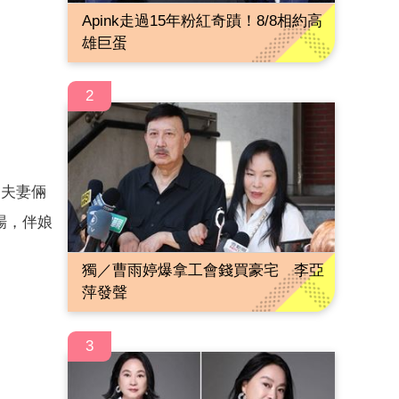
Apink走過15年粉紅奇蹟！8/8相約高
雄巨蛋
2
，夫妻倆
場，伴娘
獨／曹雨婷爆拿工會錢買豪宅 李亞
萍發聲
3