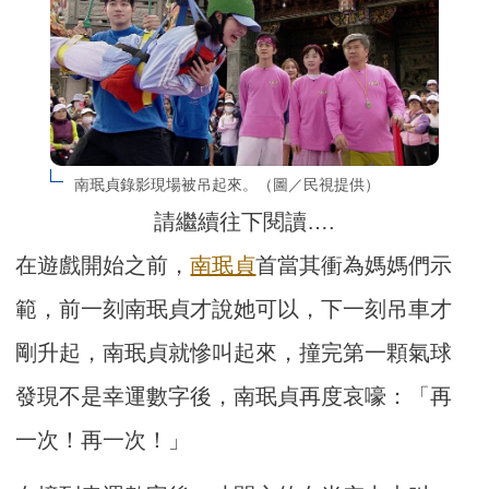
南珉貞錄影現場被吊起來。（圖／民視提供）
請繼續往下閱讀….
在遊戲開始之前，
南珉貞
首當其衝為媽媽們示
範，前一刻南珉貞才說她可以，下一刻吊車才
剛升起，南珉貞就慘叫起來，撞完第一顆氣球
發現不是幸運數字後，南珉貞再度哀嚎：「再
一次！再一次！」