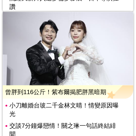
讚
曾胖到116公斤！紫布爾揭肥胖黑暗期
小刀離婚台玻二千金林文晴！情變原因曝
光
交談7分鐘爆戀情！關之琳一句話終結緋
聞