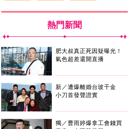
熱門新聞
肥大叔真正死因疑曝光！
氣色超差還開直播
新／遭爆離婚台玻千金
小刀首發聲證實
獨／曹雨婷爆拿工會錢買