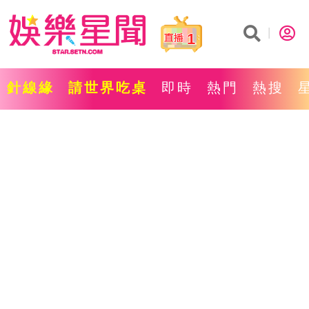
1
針線緣
請世界吃桌
即時
熱門
熱搜