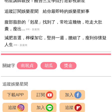
明星講師親授！醒吾三立學院打造影視新星
追蹤訂閱娛樂星聞 給你最即時的娛樂星鮮事
腹部脂肪的「剋星」找到了，常吃這幾物，吃走大肚
囊，瘦出...
PR・新素簡
減肥首選，檸檬加它，堅持一週，腰細了，瘦到你懷疑
人生
PR・新素簡
關鍵字
南珉貞
胡瓜
獎金
追蹤娛樂星聞
下載APP
訂閱
加入
追蹤
加入
追蹤