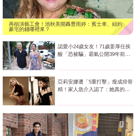
再槓演藝工會！池秋美開轟曹雨婷：賓士車、紐約
豪宅的錢哪裡來？
認愛小24歲女友！71歲姜厚任挨
酸「恐被騙」霸氣公開39年前鐵
證回應了
亞莉安娜遭「5重打擊」瘦成排骨
精！家人急介入認了：她真的不
好