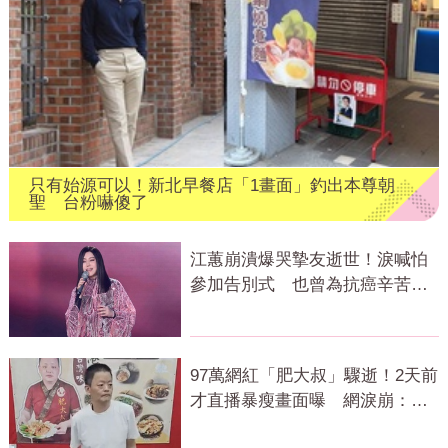
只有始源可以！新北早餐店「1畫面」釣出本尊朝
聖 台粉嚇傻了
江蕙崩潰爆哭摯友逝世！淚喊怕
參加告別式 也曾為抗癌辛苦不
捨小薇勞累
97萬網紅「肥大叔」驟逝！2天前
才直播暴瘦畫面曝 網淚崩：一
路好走