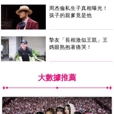
周杰倫私生子真相曝光！
孩子的親爹竟是他
摯友「長相激似王凱」王
媽眼熟抱著痛哭！
大數據推薦