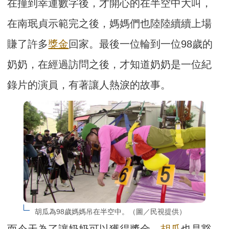
在撞到幸運數字後，才開心的在半空中大叫，
在南珉貞示範完之後，媽媽們也陸陸續續上場
賺了許多
獎金
回家。最後一位輪到一位98歲的
奶奶，在經過訪問之後，才知道奶奶是一位紀
錄片的演員，有著讓人熱淚的故事。
胡瓜為98歲媽媽吊在半空中。（圖／民視提供）