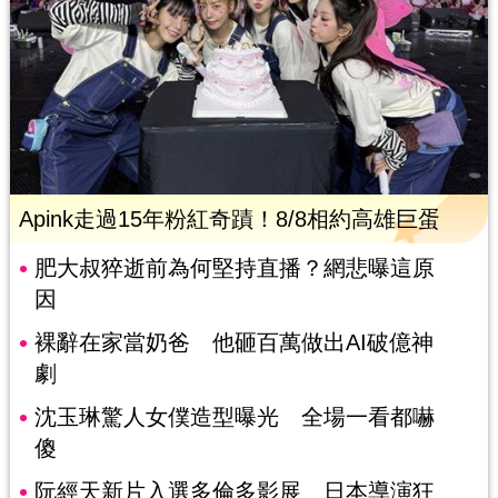
Apink走過15年粉紅奇蹟！8/8相約高雄巨蛋
肥大叔猝逝前為何堅持直播？網悲曝這原
因
裸辭在家當奶爸 他砸百萬做出AI破億神
劇
沈玉琳驚人女僕造型曝光 全場一看都嚇
傻
阮經天新片入選多倫多影展 日本導演狂