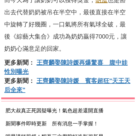
而今天為了讓奶奶可以獲得獎金，
胡瓜
也是豁
出去代替奶奶被吊在半空中，最後直接在半空
中旋轉了好幾圈，一口氣將所有氣球全破，最
後《綜藝大集合》成功為奶奶贏得7000元，讓
奶奶心滿意足的回家。
更多新聞：
王齊麟娶陳詩媛再爆驚喜 腹中娃
性別曝光
更多新聞：
王齊麟娶陳詩媛 賓客超狂"天王天
后全來"
肥大叔真正死因疑曝光！氣色超差還開直播
新聞事件即時更新 所有消息一手掌握！