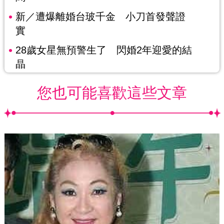
新／遭爆離婚台玻千金 小刀首發聲證
實
28歲女星無預警生了 閃婚2年迎愛的結
晶
您也可能喜歡這些文章