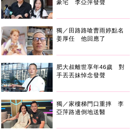
豪宅 李亞萍發聲
獨／田路路嗆曹雨婷點名
姜厚任 他回應了
肥大叔離世享年46歲 對
手丟丟妹悼念發聲
獨／家樓梯門口重摔 李
亞萍路邊倒地送醫