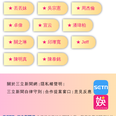
★
丟丟妹
★
吳宗憲
★
周杰倫
★
卓偉
★
宣云
★
潘瑋柏
★
Jeff
★
關之琳
★
邱瓈寬
★
陳明真
★
陳泰銘
關於三立新聞網
隱私權聲明
三立新聞自律守則
合作提案窗口
意見反應