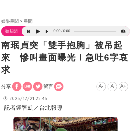
娛樂星聞
星聞
0:00
0:00
聽新聞
南珉貞突「雙手抱胸」被吊起
來 慘叫畫面曝光！急吐6字哀
求
A-
A
A+
分享
留言
2025/12/21 22:45
記者鍾智凱／台北報導