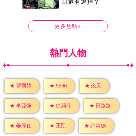
台還有選擇？
更多焦點+
熱門人物
★
余天
★
5566
★
曹雨婷
★
李亞萍
★
徐莉玲
★
田路路
★
王凱
★
姜厚任
★
許常德