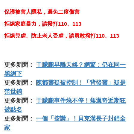
保護被害人隱私，避免二度傷害
拒絕家庭暴力，請撥打110、113
拒絕兒虐、防止老人受虐，請勇敢撥打110、113
更多新聞：
于朦朧早離天娛？網驚：仍在同一
黑網下
更多新聞：
陳都靈疑被控制！「背後靈」疑是
范世錡
更多新聞：
于朦朧事件燒不停！焦邁奇近期狂
被點名
更多新聞：
一個「按讚」！貝克漢長子封鎖全
家