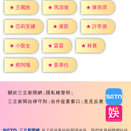
★
王國旌
★
馬清偉
★
陳美琪
★
康凱
★
許常德
★
亞莉安娜
★
霖霖
★
林襄
★
小龍女
★
蔡阿嘎
★
姜厚任
關於三立新聞網
隱私權聲明
三立新聞自律守則
合作提案窗口
意見反應
三立新聞網
為了提供更好的閱讀內容，我們使用相關網站技