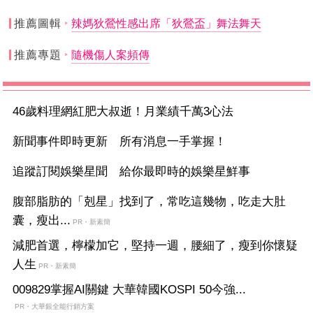
推薦圖輯
辣媽狄鶯性感出席「狄鶯盃」舞法舞天
推薦專題
隨機傷人案頻傳
46歲料理網紅肥大叔逝！月業績千萬3心法
新聞事件即時更新 所有消息一手掌握！
追蹤訂閱娛樂星聞 給你最即時的娛樂星鮮事
腹部脂肪的「剋星」找到了，常吃這幾物，吃走大肚
囊，瘦出...
PR・新素簡
減肥首選，檸檬加它，堅持一週，腰細了，瘦到你懷疑
人生
PR・新素簡
009829掌握AI關鍵 大華韓國KOSPI 50今強...
PR・大華銀全能行銷方案