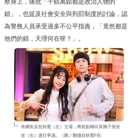
察身上，痛批「千錯萬錯都是政治人物的
錯」，也提及社會安全與刑罰制度的討論，認
為警務人員承受過多不公平指責，「竟然都是
他們的錯，天理何在呀？」。
有網友反批狄鶯（左）立場，將焦點轉向其獨子孫安
佐（右）過往爭議。（圖／翻攝自狄鶯FB）