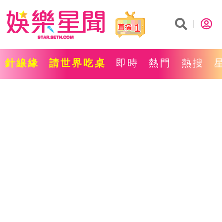
1
針線緣
請世界吃桌
即時
熱門
熱搜