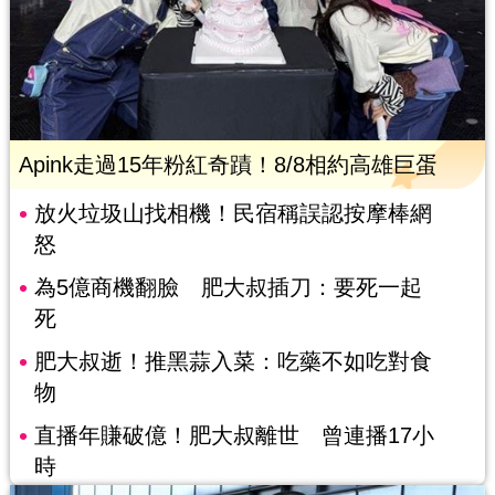
Apink走過15年粉紅奇蹟！8/8相約高雄巨蛋
放火垃圾山找相機！民宿稱誤認按摩棒網
怒
為5億商機翻臉 肥大叔插刀：要死一起
死
肥大叔逝！推黑蒜入菜：吃藥不如吃對食
物
直播年賺破億！肥大叔離世 曾連播17小
時