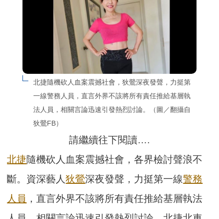
北捷隨機砍人血案震撼社會，狄鶯深夜發聲，力挺第
一線警務人員，直言外界不該將所有責任推給基層執
法人員，相關言論迅速引發熱烈討論。（圖／翻攝自
狄鶯FB）
請繼續往下閱讀….
北捷
隨機砍人血案震撼社會，各界檢討聲浪不
斷。資深藝人
狄鶯
深夜發聲，力挺第一線
警務
人員
，直言外界不該將所有責任推給基層執法
人員，相關言論迅速引發熱烈討論。北捷北車