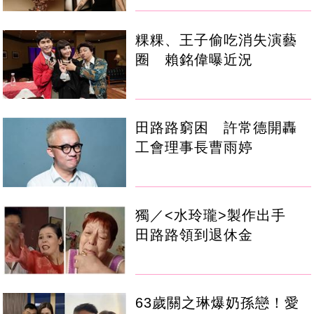
粿粿、王子偷吃消失演藝
圈 賴銘偉曝近況
田路路窮困 許常德開轟
工會理事長曹雨婷
獨／<水玲瓏>製作出手
田路路領到退休金
63歲關之琳爆奶孫戀！愛