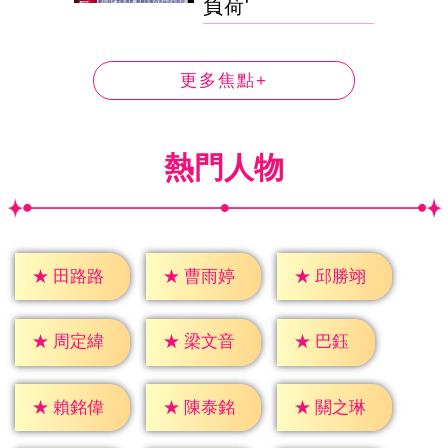
負荷'
更多焦點+
熱門人物
★
田路路
★
曹雨婷
★
邱勝翊
★
巴鈺
★
周定緯
★
梁文音
★
賴銘偉
★
陳泰銘
★
關之琳