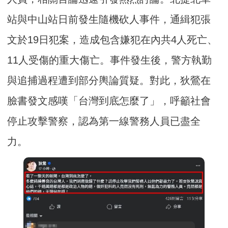
站與中山站日前發生隨機砍人事件，通緝犯張
文於19日犯案，造成包含嫌犯在內共4人死亡、
11人受傷的重大傷亡。事件發生後，警方執勤
與追捕過程遭到部分輿論質疑。對此，狄鶯在
臉書發文感嘆「台灣到底怎麼了」，呼籲社會
停止攻擊警察，認為第一線警務人員已盡全
力。