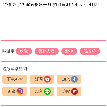
特價 銀沙黑曜石貔貅一對 招財避邪 / 兩尺寸可挑
PR
關鍵字
狄鶯
警務人員
北捷
孫安佐
追蹤娛樂星聞
下載APP
訂閱
加入
追蹤
加入
追蹤