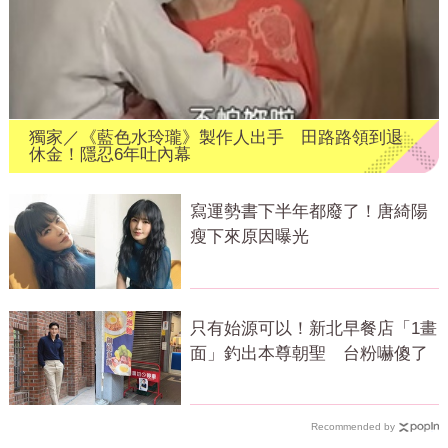
獨家／《藍色水玲瓏》製作人出手 田路路領到退
休金！隱忍6年吐內幕
寫運勢書下半年都廢了！唐綺陽
瘦下來原因曝光
只有始源可以！新北早餐店「1畫
面」釣出本尊朝聖 台粉嚇傻了
Recommended by