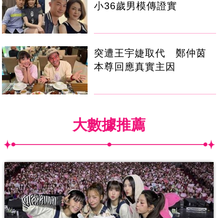
小36歲男模傳證實
突遭王宇婕取代 鄭仲茵
本尊回應真實主因
大數據推薦