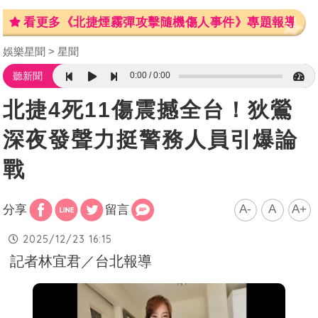
看更多《北捷煙霧彈攻擊隨機傷人事件》專題報導
娛樂星聞
星聞
0:00
0:00
聽新聞
北捷4死11傷震撼全台！狄鶯
深夜發聲力挺警務人員引爆論
戰
A-
A
A+
分享
留言
2025/12/23 16:15
記者林宜君／台北報導