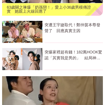
63歲關之琳爆「奶孫戀！」愛上小36歲男模傳證
實 她親上火線回應了
突遭王宇婕取代！鄭仲茵本尊發
聲了 回應真實主因
突爆家裡超有錢！182萬HOOK驚
認「其實我是男的」 結局神反
轉網傻眼