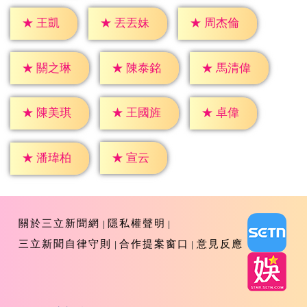
★
王凱
★
丟丟妹
★
周杰倫
★
關之琳
★
陳泰銘
★
馬清偉
★
卓偉
★
陳美琪
★
王國旌
★
宣云
★
潘瑋柏
關於三立新聞網
隱私權聲明
三立新聞自律守則
合作提案窗口
意見反應