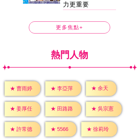
力更重要
更多焦點+
熱門人物
★
余天
★
曹雨婷
★
李亞萍
★
姜厚任
★
田路路
★
吳宗憲
★
5566
★
許常德
★
徐莉玲