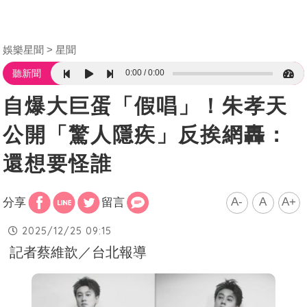
娛樂星聞
星聞
0:00
0:00
聽新聞
自爆大巨蛋「假唱」！朱孝天
公開「驚人隱疾」反挨網轟：
還想要怪誰
A-
A
A+
分享
留言
2025/12/25 09:15
記者蔡維歆／台北報導