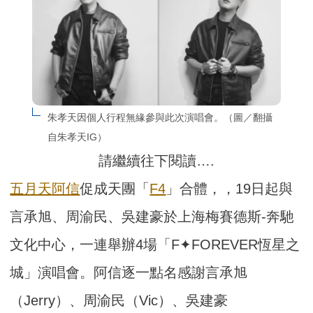
朱孝天因個人行程無緣參與此次演唱會。（圖／翻攝
自朱孝天IG）
請繼續往下閱讀….
五月天
阿信
促成天團「
F4
」合體，，19日起與
言承旭、周渝民、吳建豪於上海梅賽德斯-奔馳
文化中心，一連舉辦4場「F✦FOREVER恆星之
城」演唱會。阿信逐一點名感謝言承旭
（Jerry）、周渝民（Vic）、吳建豪