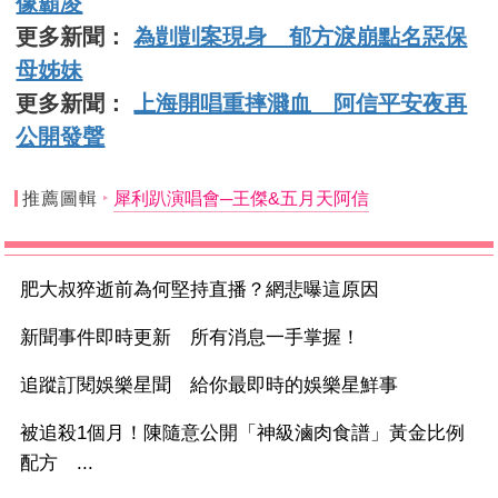
像霸凌
更多新聞：
為剴剴案現身 郁方淚崩點名惡保
母姊妹
更多新聞：
上海開唱重摔濺血 阿信平安夜再
公開發聲
推薦圖輯
犀利趴演唱會─王傑&五月天阿信
肥大叔猝逝前為何堅持直播？網悲曝這原因
新聞事件即時更新 所有消息一手掌握！
追蹤訂閱娛樂星聞 給你最即時的娛樂星鮮事
被追殺1個月！陳隨意公開「神級滷肉食譜」黃金比例
配方 ...