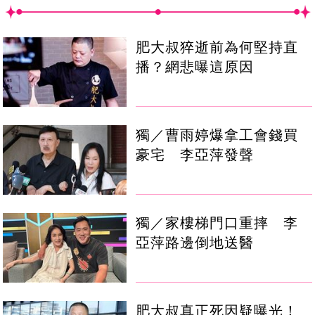
肥大叔猝逝前為何堅持直
播？網悲曝這原因
獨／曹雨婷爆拿工會錢買
豪宅 李亞萍發聲
獨／家樓梯門口重摔 李
亞萍路邊倒地送醫
肥大叔真正死因疑曝光！