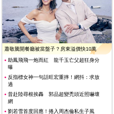
蕭敬騰開餐廳被當盤子？房東溢價快10萬
助鳳飛飛一炮而紅 龍千玉亡父超狂身分
曝
反指標女神一句話旺宏重摔！網抖：求放
過
昔赴陸尋根挨轟 郭品超變禿頭近照嚇壞
網
劉若雪首度回應！捲入周杰倫私生子風