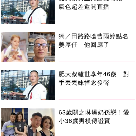
氣色超差還開直播
獨／田路路嗆曹雨婷點名
姜厚任 他回應了
肥大叔離世享年46歲 對
手丟丟妹悼念發聲
63歲關之琳爆奶孫戀！愛
小36歲男模傳證實