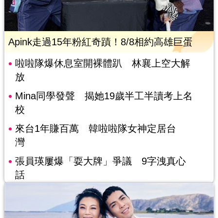
Apink走過15年粉紅奇蹟！8/8相約高雄巨蛋
啦啦隊爆休息室開裸體趴 林襄上空大解
放
Mina同學發聲 揭她19歲半工半讀考上名
校
來台1年賺百萬 韓啦啦隊女神定居台
灣
張員瑛屢爆「耍大牌」爭議 9字洩真心
話