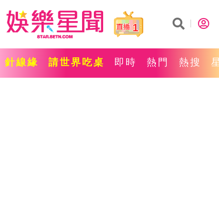
1
針線緣
請世界吃桌
即時
熱門
熱搜