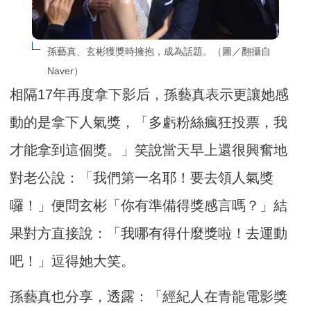
孫藝真、玄彬獲獎時擁抱，成為話題。（圖／翻攝自
Naver）
相隔17年再度拿下影后，孫藝真表示更讓她感
動的是拿下人氣獎，「多虧粉絲瘋狂投票，我
才能拿到這個獎。」笑說當天早上還很興奮地
對老公說：「我們第一名耶！要去領人氣獎
囉！」便問玄彬「你有準備得獎感言嗎？」結
果對方直接說：「我哪有得什麼獎啦！去運動
吧！」逗得她大笑。
孫藝真也分享，透露：「經紀人在青龍電影獎