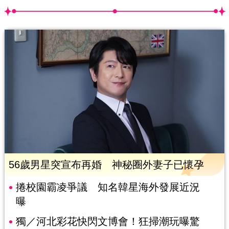
56歲男星突宣布再婚 神秘圈外妻子已懷孕
捲校園霸凌爭議 知名韓星海外發展近況
曝
獨／河北彩花快閃文博會！狂掃潮玩曝驚