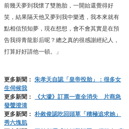
前幾天夢到我懷了雙胞胎，一開始還覺得好
笑，結果隔天他又夢到我中樂透，我本來就有
點相信預知夢，現在想想，會不會其實是在預
告我得青龍影后呢？總之真的很感謝經紀人，
打算好好請他一頓。」
更多新聞：
朱孝天自認「皇帝投胎」：很多女
生伺候我
更多新聞：
《大濛》訂票一查全消失 片商急
發聲澄清
更多新聞：
朴敘俊認吃回頭草「積極追求她」
秀六塊肌