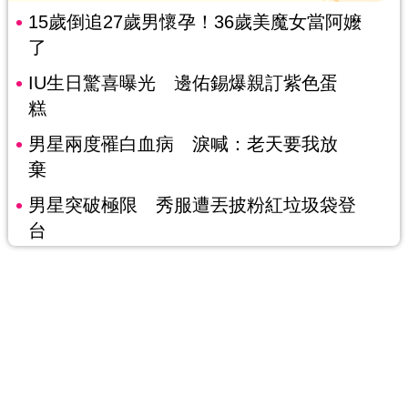
15歲倒追27歲男懷孕！36歲美魔女當阿嬤
了
IU生日驚喜曝光 邊佑錫爆親訂紫色蛋
糕
男星兩度罹白血病 淚喊：老天要我放
棄
男星突破極限 秀服遭丟披粉紅垃圾袋登
台