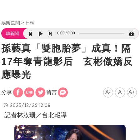
娛樂星聞
日韓
0:00
0:00
聽新聞
孫藝真「雙胞胎夢」成真！隔
17年奪青龍影后 玄彬傲嬌反
應曝光
A-
A
A+
分享
留言
2025/12/26 12:08
記者林汝珊／台北報導