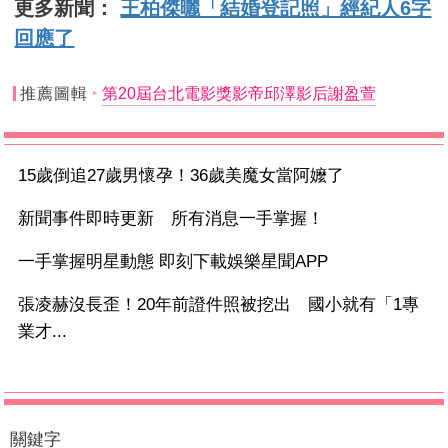
更多新聞：
王柏傑曬「結婚登記照」經紀人6字
回應了
推薦圖輯
第20屆台北電影獎影帝邱澤影后謝盈萱
15歲倒追27歲男懷孕！36歲美魔女當阿嬤了
新聞事件即時更新 所有消息一手掌握！
一手掌握明星動態 即刻下載娛樂星聞APP
張凌赫沒長歪！20年前證件照被挖出 國小就有「1專
業才...
關鍵字