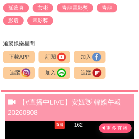
孫藝真
玄彬
青龍電影獎
青龍
影后
電影獎
追蹤娛樂星聞
下載APP
訂閱
加入
追蹤
加入
追蹤
【#直播中LIVE】安妞👋 韓娛午報
20260808