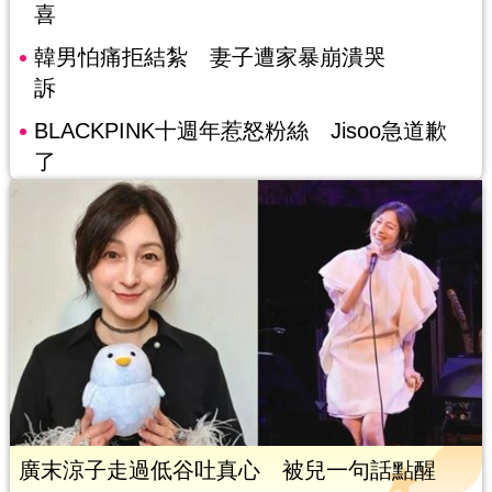
喜
韓男怕痛拒結紮 妻子遭家暴崩潰哭
訴
BLACKPINK十週年惹怒粉絲 Jisoo急道歉
了
廣末涼子走過低谷吐真心 被兒一句話點醒