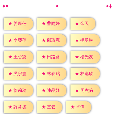
★
余天
★
姜厚任
★
曹雨婷
★
李亞萍
★
邱瓈寬
★
楊丞琳
★
王心凌
★
田路路
★
楊光友
★
吳宗憲
★
林春銘
★
林逸欣
★
徐莉玲
★
陳品妤
★
周杰倫
★
宣云
★
卓偉
★
許常德