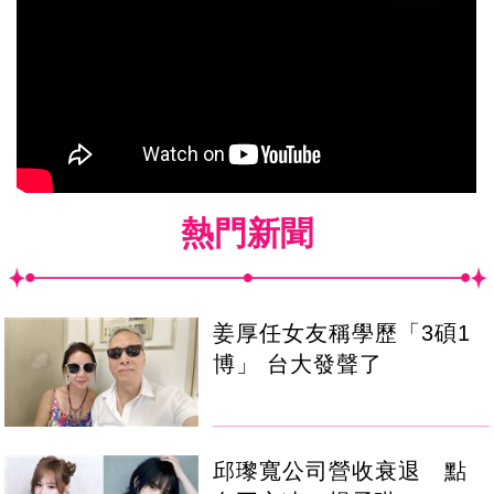
熱門新聞
姜厚任女友稱學歷「3碩1
博」 台大發聲了
邱瓈寬公司營收衰退 點