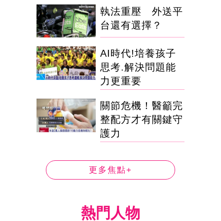
執法重壓 外送平
台還有選擇？
AI時代!培養孩子
思考.解決問題能
力更重要
關節危機！醫籲完
整配方才有關鍵守
護力
更多焦點+
熱門人物