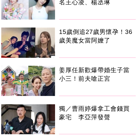
名王心凌、楊丞琳
15歲倒追27歲男懷孕！36
歲美魔女當阿嬤了
姜厚任新歡爆帶婚生子當
小三！前夫嗆正宮
獨／曹雨婷爆拿工會錢買
豪宅 李亞萍發聲