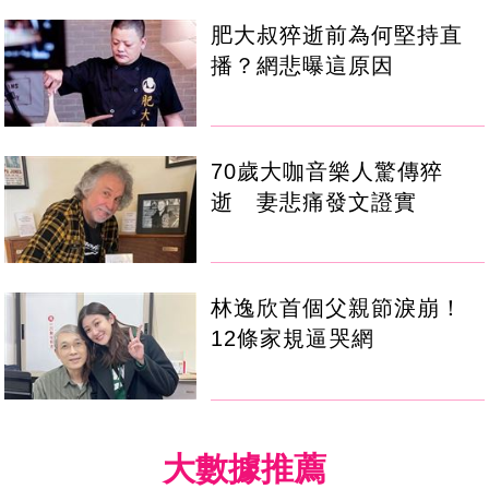
肥大叔猝逝前為何堅持直
播？網悲曝這原因
70歲大咖音樂人驚傳猝
逝 妻悲痛發文證實
林逸欣首個父親節淚崩！
12條家規逼哭網
大數據推薦