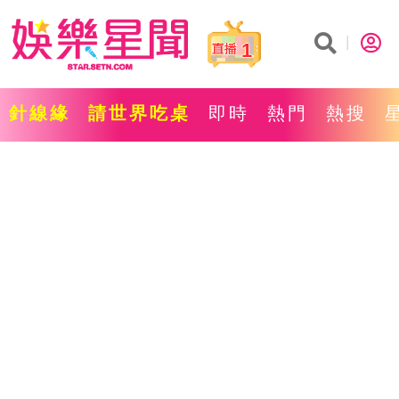
1
針線緣
請世界吃桌
即時
熱門
熱搜