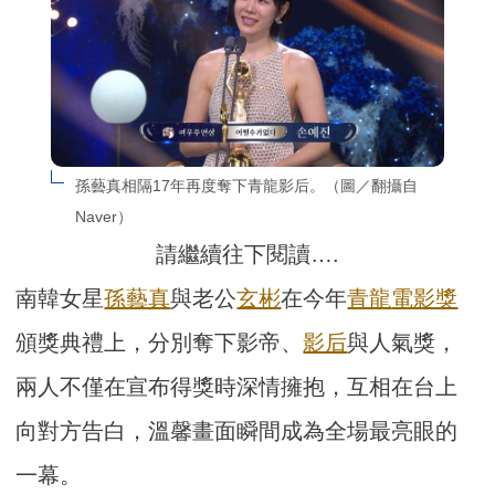
孫藝真相隔17年再度奪下青龍影后。（圖／翻攝自
Naver）
請繼續往下閱讀….
南韓女星
孫藝真
與老公
玄彬
在今年
青龍
電影獎
頒獎典禮上，分別奪下影帝、
影后
與人氣獎，
兩人不僅在宣布得獎時深情擁抱，互相在台上
向對方告白，溫馨畫面瞬間成為全場最亮眼的
一幕。