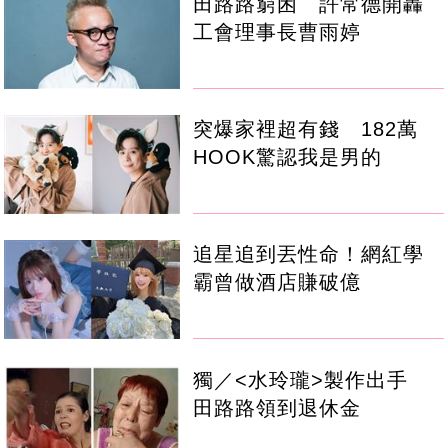
田路路窮困 許常德開轟
工會理事長曹雨婷
突爆家裡超有錢 182萬
HOOK驚認我是男的
追星追到丟性命！網紅學
霸曾做酒店賺破億
獨／<水玲瓏>製作出手
田路路領到退休金