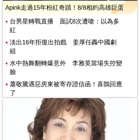
Apink走過15年粉紅奇蹟！8/8相約高雄巨蛋
台男星轉戰直播 面試8次遭嗆：以為多
紅
淡出16年拒復出拍戲 姜厚任轟中國劇
組
水中熱舞翻轉爆意外 李雅英當場失控變
臉
蕭敬騰遇惡房東被寄存證信函！喜鵲回應
了