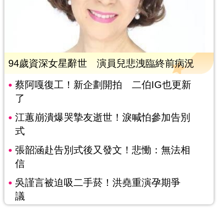
94歲資深女星辭世 演員兒悲洩臨終前病況
蔡阿嘎復工！新企劃開拍 二伯IG也更新
了
江蕙崩潰爆哭摯友逝世！淚喊怕參加告別
式
張韶涵赴告別式後又發文！悲慟：無法相
信
吳謹言被迫吸二手菸！洪堯重演孕期爭
議