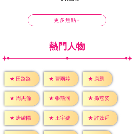
更多焦點+
熱門人物
★
康凱
★
田路路
★
曹雨婷
★
周杰倫
★
張韶涵
★
孫燕姿
★
唐綺陽
★
王宇婕
★
許效舜