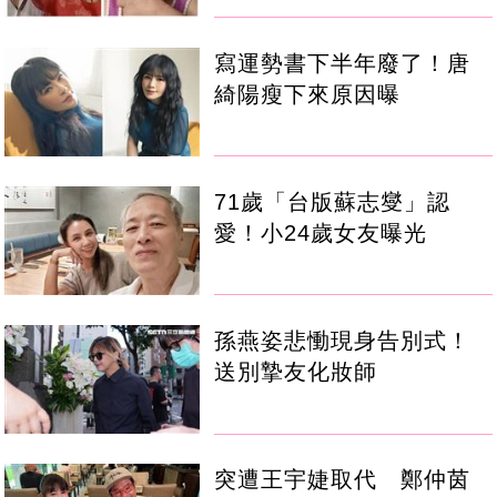
寫運勢書下半年廢了！唐
綺陽瘦下來原因曝
71歲「台版蘇志燮」認
愛！小24歲女友曝光
孫燕姿悲慟現身告別式！
送別摯友化妝師
突遭王宇婕取代 鄭仲茵