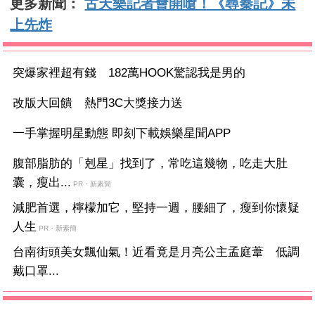
更多新聞：
古天樂記者會開嗆！《尋秦記》未
上先炸
突爆家裡超有錢 182萬HOOK驚認我是男的
改版大回饋 熱門3C大獎接力送
一手掌握明星動態 即刻下載娛樂星聞APP
腹部脂肪的「剋星」找到了，常吃這幾物，吃走大肚
囊，瘦出...
PR・新素簡
減肥首選，檸檬加它，堅持一週，腰細了，瘦到你懷疑
人生
PR・新素簡
台南街頭美女飄仙氣！近看竟是月亮公主孟庭葦 低調
戴口罩...