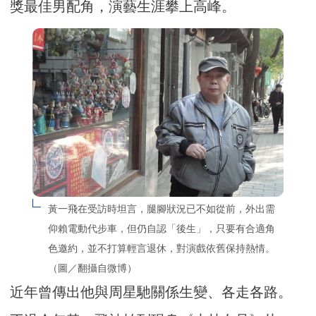
獎最佳男配角，演藝生涯攀上高峰。
黃一飛在受訪時坦言，腿腳狀況已不如從前，外出需
仰賴電動代步車，但仍自認「後生」，只要有合適角
色邀約，並不打算輕言退休，對演戲依舊保持熱情。
（圖／翻攝自微博）
近年曾傳出他與周星馳關係生變、各走各路。