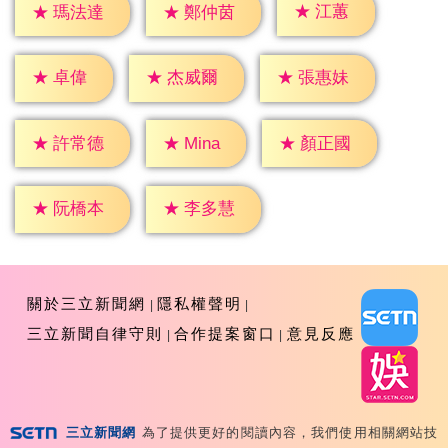
★
江蕙
★
瑪法達
★
鄭仲茵
★
卓偉
★
杰威爾
★
張惠妹
★
Mina
★
許常德
★
顏正國
★
阮橋本
★
李多慧
關於三立新聞網
隱私權聲明
三立新聞自律守則
合作提案窗口
意見反應
三立新聞網
為了提供更好的閱讀內容，我們使用相關網站技
Copyright ©2026 Sanlih E-Television All Rights