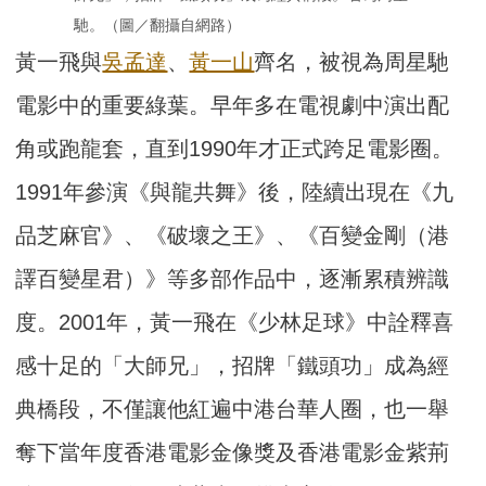
馳。（圖／翻攝自網路）
黃一飛與
吳孟達
、
黃一山
齊名，被視為周星馳
電影中的重要綠葉。早年多在電視劇中演出配
角或跑龍套，直到1990年才正式跨足電影圈。
1991年參演《與龍共舞》後，陸續出現在《九
品芝麻官》、《破壞之王》、《百變金剛（港
譯百變星君）》等多部作品中，逐漸累積辨識
度。2001年，黃一飛在《少林足球》中詮釋喜
感十足的「大師兄」，招牌「鐵頭功」成為經
典橋段，不僅讓他紅遍中港台華人圈，也一舉
奪下當年度香港電影金像獎及香港電影金紫荊