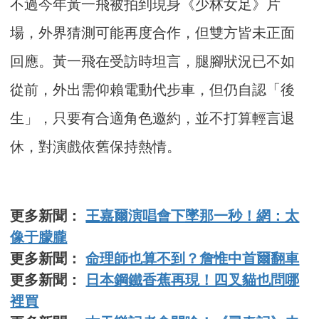
不過今年黃一飛被拍到現身《少林女足》片
場，外界猜測可能再度合作，但雙方皆未正面
回應。黃一飛在受訪時坦言，腿腳狀況已不如
從前，外出需仰賴電動代步車，但仍自認「後
生」，只要有合適角色邀約，並不打算輕言退
休，對演戲依舊保持熱情。
更多新聞：
王嘉爾演唱會下墜那一秒！網：太
像于朦朧
更多新聞：
命理師也算不到？詹惟中首爾翻車
更多新聞：
日本鋼鐵香蕉再現！四叉貓也問哪
裡買