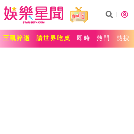
1
王凱猝逝
請世界吃桌
即時
熱門
熱搜