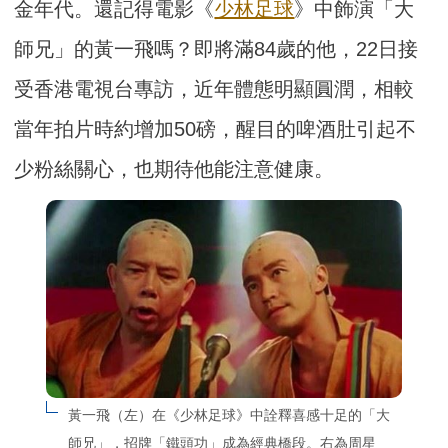
金年代。還記得電影《
少林足球
》中飾演「大
師兄」的黃一飛嗎？即將滿84歲的他，22日接
受香港電視台專訪，近年體態明顯圓潤，相較
當年拍片時約增加50磅，醒目的啤酒肚引起不
少粉絲關心，也期待他能注意健康。
黃一飛（左）在《少林足球》中詮釋喜感十足的「大
師兄」，招牌「鐵頭功」成為經典橋段。右為周星