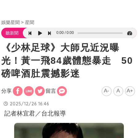
娛樂星聞
星聞
0:00
0:00
聽新聞
《少林足球》大師兄近況曝
光！黃一飛84歲體態暴走 50
磅啤酒肚震撼影迷
A-
A
A+
分享
留言
2025/12/26 16:46
記者林宜君／台北報導